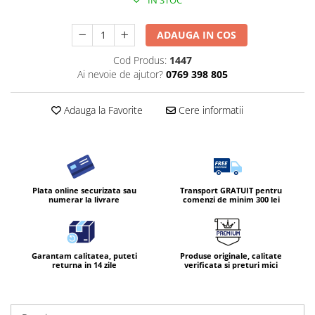
ADAUGA IN COS
Cod Produs:
1447
Ai nevoie de ajutor?
0769 398 805
Adauga la Favorite
Cere informatii
Plata online securizata sau
Transport GRATUIT pentru
numerar la livrare
comenzi de minim 300 lei
Garantam calitatea, puteti
Produse originale, calitate
returna in 14 zile
verificata si preturi mici