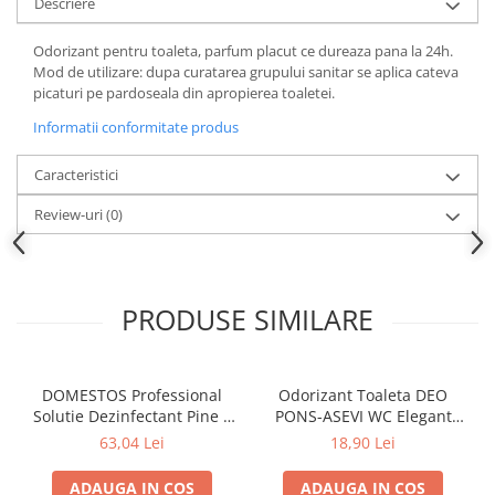
Descriere
Odorizant pentru toaleta, parfum placut ce dureaza pana la 24h.
Mod de utilizare: dupa curatarea grupului sanitar se aplica cateva
picaturi pe pardoseala din apropierea toaletei.
Informatii conformitate produs
Caracteristici
Review-uri
(0)
PRODUSE SIMILARE
DOMESTOS Professional
Odorizant Toaleta DEO
Solutie Dezinfectant Pine 5
PONS-ASEVI WC Elegant
L
200ml
63,04 Lei
18,90 Lei
ADAUGA IN COS
ADAUGA IN COS