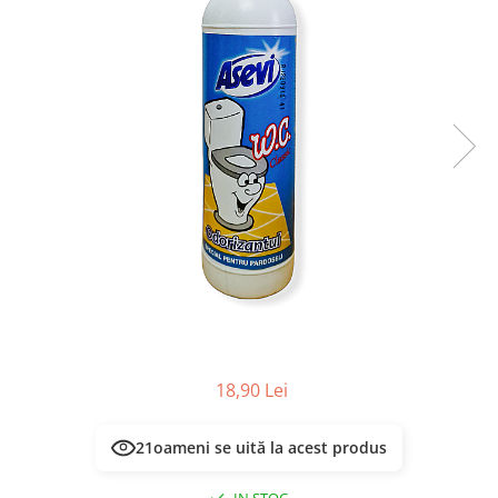
Masca & Gel de par
Sampon
Vopsea de par
Servetele Umede & Uscate
18,90 Lei
21
oameni se uită la acest produs
IN STOC