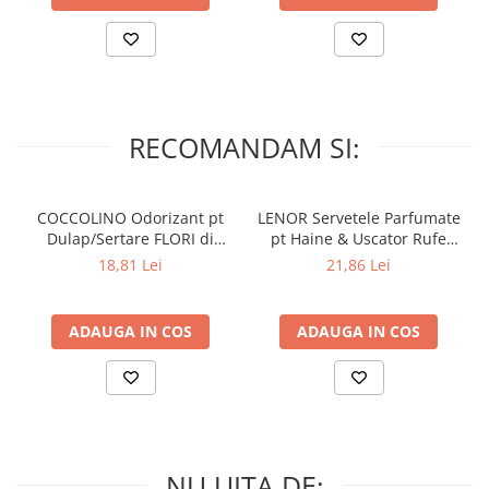
RECOMANDAM SI:
COCCOLINO Odorizant pt
LENOR Servetele Parfumate
Dulap/Sertare FLORI di
pt Haine & Uscator Rufe
PRIMAVERA 3 buc
SPRING AWAKENING 34 buc
18,81 Lei
21,86 Lei
ADAUGA IN COS
ADAUGA IN COS
NU UITA DE: