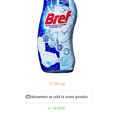
Masca & Gel de par
Sampon
Vopsea de par
Servetele Umede & Uscate
11,50 Lei
30
oameni se uită la acest produs
IN STOC