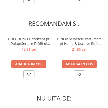
RECOMANDAM SI:
COCCOLINO Odorizant pt
LENOR Servetele Parfumate
Dulap/Sertare FLORI di
pt Haine & Uscator Rufe
PRIMAVERA 3 buc
SPRING AWAKENING 34 buc
18,81 Lei
21,86 Lei
ADAUGA IN COS
ADAUGA IN COS
NU UITA DE: