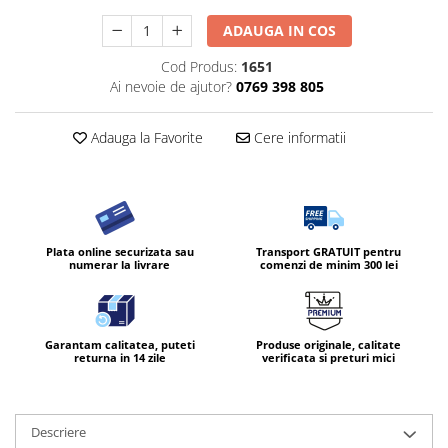
ADAUGA IN COS
Cod Produs:
1651
Ai nevoie de ajutor?
0769 398 805
Adauga la Favorite
Cere informatii
Plata online securizata sau
Transport GRATUIT pentru
numerar la livrare
comenzi de minim 300 lei
Garantam calitatea, puteti
Produse originale, calitate
returna in 14 zile
verificata si preturi mici
Descriere