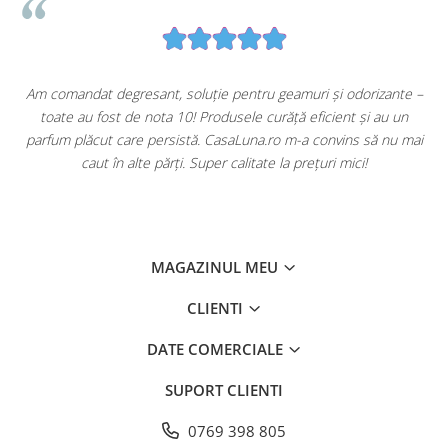
u
Am comandat degresant, soluție pentru geamuri și odorizante –
toate au fost de nota 10! Produsele curăță eficient și au un
ă
parfum plăcut care persistă. CasaLuna.ro m-a convins să nu mai
caut în alte părți. Super calitate la prețuri mici!
MAGAZINUL MEU
CLIENTI
DATE COMERCIALE
SUPORT CLIENTI
0769 398 805