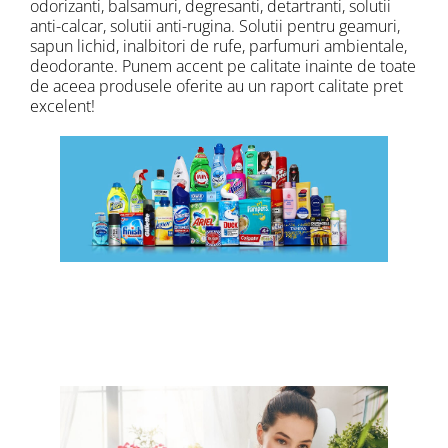
odorizanti, balsamuri, degresanti, detartranti, solutii
Masca & Gel de par
anti-calcar, solutii anti-rugina. Solutii pentru geamuri,
sapun lichid, inalbitori de rufe, parfumuri ambientale,
Sampon
deodorante. Punem accent pe calitate inainte de toate
Vopsea de par
de aceea produsele oferite au un raport calitate pret
Servetele Umede & Uscate
excelent!