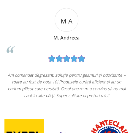
M A
M. Andreea
ndat degresant, soluție pentru geamuri și odorizante –
Cumpăr 
 au fost de nota 10! Produsele curăță eficient și au un
mulțumită
plăcut care persistă. CasaLuna.ro m-a convins să nu mai
Săpunurile
caut în alte părți. Super calitate la prețuri mici!
am