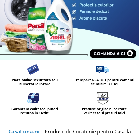
Masca & Gel de par
Sampon
Vopsea de par
Servetele Umede & Uscate
Plata online securizata sau
Transport GRATUIT pentru comenzi
numerar la livrare
de minim 300 lei
Garantam calitatea, puteti
Produse originale, calitate
returna in 14 zile
verificata si preturi mici
CasaLuna.ro
– Produse de Curățenie pentru Casă la