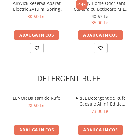
AirWick Rezerva Aparat
AREON Home Odorizant
-14%
Electric 2×19 ml Spring
Camera cu Betisoare MIEL
Breeze & Island Vanilla
de VIOLETTS 150 ml
30,50 Lei
40,67 Lei
35,00 Lei
ADAUGA IN COS
ADAUGA IN COS
DETERGENT RUFE
LENOR Balsam de Rufe
ARIEL Detergent de Rufe
Capsule Allin1 Editie
28,50 Lei
Limitata Japanese Blossom
73,00 Lei
60 buc
ADAUGA IN COS
ADAUGA IN COS