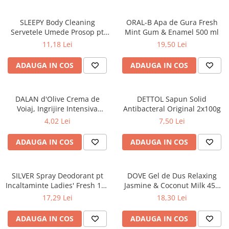
Masca & Gel de par
SLEEPY Body Cleaning
ORAL-B Apa de Gura Fresh
Sampon
Servetele Umede Prosop pt
Mint Gum & Enamel 500 ml
Vopsea de par
Igiena Corporala Sensitive XL
11,18 Lei
19,50 Lei
50 buc
Servetele Umede & Uscate
ADAUGA IN COS
ADAUGA IN COS
DALAN d'Olive Crema de
DETTOL Sapun Solid
Voiaj, Ingrijire Intensiva
Antibacteral Original 2x100g
Reparatorie 72H de Hidratare
4,02 Lei
7,50 Lei
pt Maini si Corp 20 ml
ADAUGA IN COS
ADAUGA IN COS
SILVER Spray Deodorant pt
DOVE Gel de Dus Relaxing
Incaltaminte Ladies' Fresh 100
Jasmine & Coconut Milk 450
ml
ml
17,29 Lei
18,30 Lei
ADAUGA IN COS
ADAUGA IN COS