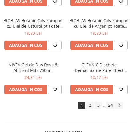
ADAUGA IN COS
ADAUGA IN COS
BIOBLAS Botanic Oils Sampon
BIOBLAS Botanic Oils Sampon
cu Ulei de Usturoi pt Toate
cu Ulei de Argan pt Toate
Tipurile de Par 360 ml
Tipurile de Par 360 ml
19,83 Lei
19,83 Lei
ADAUGA IN COS
ADAUGA IN COS
NIVEA Gel de Dus Rose &
CLEANIC Dischete
Almond Milk 750 ml
Demachiante Pure Effect
Bumbac 80+40 Buc/Set
24,91 Lei
10,17 Lei
ADAUGA IN COS
ADAUGA IN COS
1
2
3
24
...