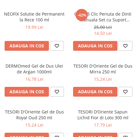
NEOFIX Solutie de Permanent
ORAL-B Clic Periuta de Dinti
-42%
la Rece 100 ml
Manuala Set cu Suport
Magnetic, Argintie, Ergonomic
19,99 Lei
25,00 Lei
14,50 Lei
ADAUGA IN COS
ADAUGA IN COS
DERMOmed Gel de Dus Ulei
TESORI D'Oriente Gel de Dus
de Argan 1000ml
Mirra 250 ml
16,78 Lei
15,24 Lei
ADAUGA IN COS
ADAUGA IN COS
TESORI D'Oriente Gel de Dus
TESORI D’Oriente Sapun
Royal Oud 250 ml
Lichid Fior di Loto 300 ml
15,24 Lei
17,79 Lei