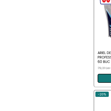
Ingrijirea parului
Balsam de par
Fixativ si spuma de par
Masca & Gel de par
Sampon
Vopsea de par
Servetele Umede & Uscate
Ingrijire copii
ARIEL D
PROFESS
Ingrijire copii
60 BUC
79,31 Lei
Cosmetice copii
Odorizante
Odorizante
-20%
Aer Conditionat
Baie