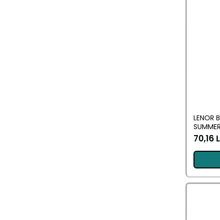
LENOR 
SUMMER 
70,16 L