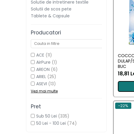
LORIS
Solutie de intretinere textile
Solutii de scos pete
LORIS
Tablete & Capsule
LORIS Odorizant cu Betisoare
Producatori
120 ml
Detergent Rufe
Detergent Rufe
ACE
(11)
COCCOL
DULAP/S
AirPure
(1)
BUC
Anticalcar
AREON
(6)
18,81 L
ARIEL
(25)
Apret & solutii speciale
ASEVI
(13)
Balsam rufe
Vezi mai multe
Detergent lichid
Detergent pudra
-22%
Pret
Inalbitor
Sub 50 Lei
(335)
50 Lei - 100 Lei
(74)
Parfum de rufe
Solutie de intretinere textile