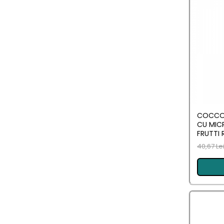
Pentru EA
Pentru EL
Cosmetice Auto
Pet Shop
Covoare & Tapiterii
COCCOL
CU MICR
FRUTTI 
40,67 Le