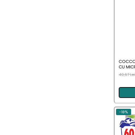
Saci Menajeri
Servetele Umede Multisuprfete
Ingrijire Personala
Ingrijire Personala
Ingrijirea corpului
Bureti/Perie
COCCOL
Crema
CU MIC
Deo Incaltaminte
40,67 Le
Gel de dus
Igiena orala
Ingrijire intima
Lotiune de corp
-18%
Produse pentru ras
Sapunuri
Spuma de baie