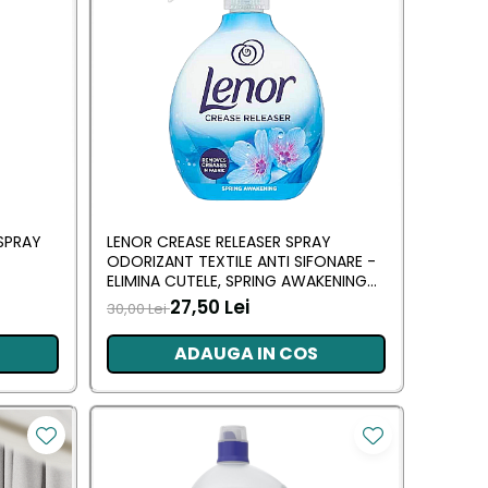
SPRAY
LENOR CREASE RELEASER SPRAY
ODORIZANT TEXTILE ANTI SIFONARE -
ELIMINA CUTELE, SPRING AWAKENING
500 ML
27,50 Lei
30,00 Lei
ADAUGA IN COS