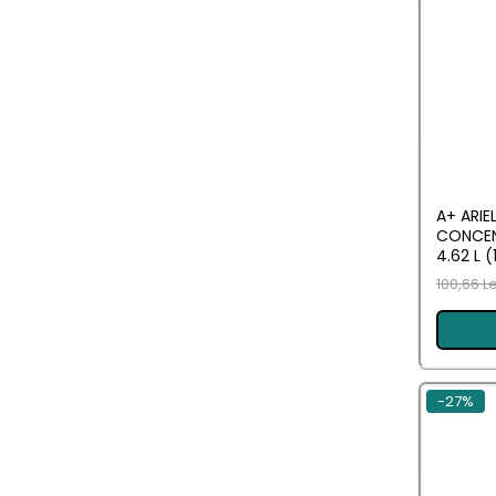
Solutii de scos pete
Tablete & Capsule
Produse Dezinfectante-
Antibacteriene
Produse de uz casnic
Produse de uz casnic
A+ ARIE
CONCEN
Baie
4.62 L (
Bucatarie
100,66 L
Combaterea Insectelor
Daunatoare
Diverse produse de uz casnic
-27%
Geamuri
Mobilier
Pardoseli