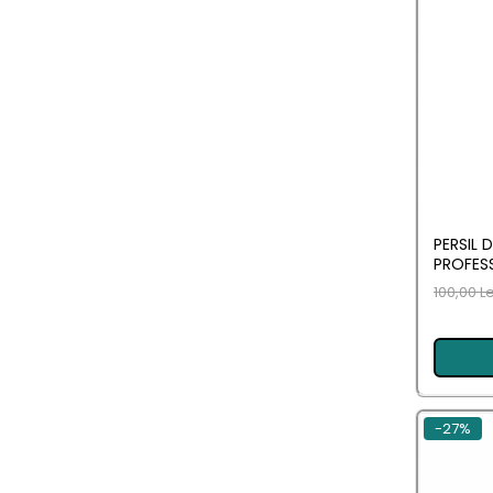
Camera
Lumanari Parfumate
Masina
Deodorante & Parfumuri
Deodorante &
Parfumuri
PERSIL
Parfumuri
PROFESS
Roll-on
100,00 L
Spray
Stick
Casete cadou
-27%
Casete cadou
Pentru COPIL