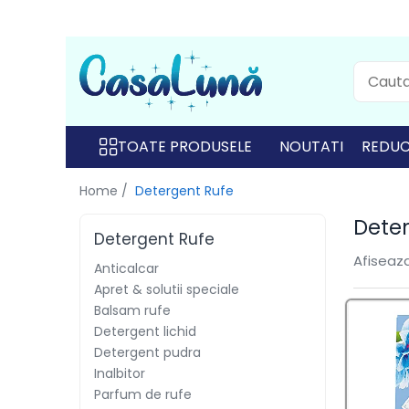
Toate Produsele
Gamma D'ORO
Gamma D'ORO
TOATE PRODUSELE
NOUTATI
REDUC
Gamma D'ORO Odorizant Cu
Home /
Detergent Rufe
Betisoare 120 ml
Dete
EYFEL
Detergent Rufe
EYFEL
Afiseaza
Anticalcar
Apret & solutii speciale
EYFEL Odorizant Auto 10 ml
Balsam rufe
Detergent lichid
EYFEL Odorizant Camera cu
Betisoare 120 ml
Detergent pudra
Inalbitor
EYFEL Spray Odorizant 400 ml
Parfum de rufe