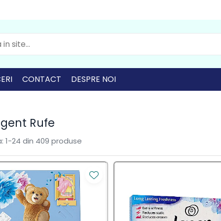
ERI
CONTACT
DESPRE NOI
rgent Rufe
:
1-
24
din
409
produse