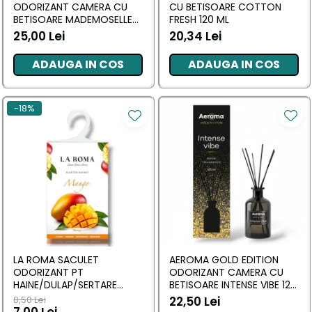
ODORIZANT CAMERA CU
CU BETISOARE COTTON
BETISOARE MADEMOSELLE
FRESH 120 ML
120 ML
25,00 Lei
20,34 Lei
ADAUGA IN COS
ADAUGA IN COS
-18%
LA ROMA SACULET
AEROMA GOLD EDITION
ODORIZANT PT
ODORIZANT CAMERA CU
HAINE/DULAP/SERTARE
BETISOARE INTENSE VIBE 125
MANGO 26G
ML
8,50 Lei
22,50 Lei