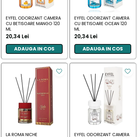
Masca & Gel de par
Sampon
EYFEL ODORIZANT CAMERA
EYFEL ODORIZANT CAMERA
Vopsea de par
CU BETISOARE MANGO 120
CU BETISOARE OCEAN 120
ML
ML
Servetele Umede & Uscate
20,34 Lei
20,34 Lei
ADAUGA IN COS
ADAUGA IN COS
LA ROMA NICHE
EYFEL ODORIZANT CAMERA