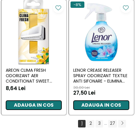
-8%
AREON CLIMA FRESH
LENOR CREASE RELEASER
ODORIZANT AER
SPRAY ODORIZANT TEXTILE
CONDITIONAT SWEET
ANTI SIFONARE - ELIMINA
VANILLA
CUTELE, SPRING AWAKENING
8,64 Lei
30,00 Lei
500 ML
27,50 Lei
ADAUGA IN COS
ADAUGA IN COS
1
2
3
...
27