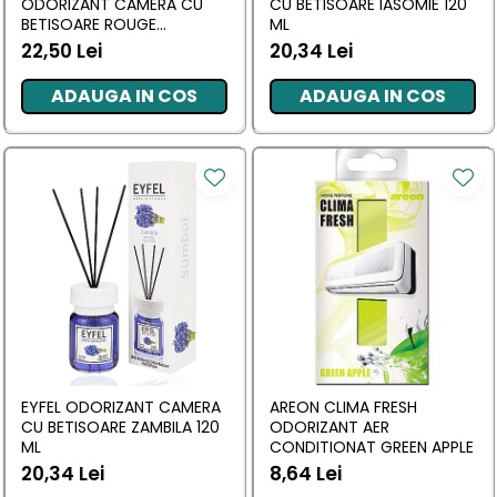
ODORIZANT CAMERA CU
CU BETISOARE IASOMIE 120
BETISOARE ROUGE
ML
OLFACTIF 125 ML
22,50 Lei
20,34 Lei
ADAUGA IN COS
ADAUGA IN COS
EYFEL ODORIZANT CAMERA
AREON CLIMA FRESH
CU BETISOARE ZAMBILA 120
ODORIZANT AER
ML
CONDITIONAT GREEN APPLE
20,34 Lei
8,64 Lei