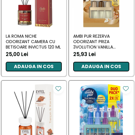
LA ROMA NICHE
AMBI PUR REZERVA
ODORIZANT CAMERA CU
ODORIZANT PRIZA
BETISOARE INVICTUS 120 ML
3VOLUTION VANILLA
COOKIE 20 ML
25,00 Lei
25,93 Lei
ADAUGA IN COS
ADAUGA IN COS