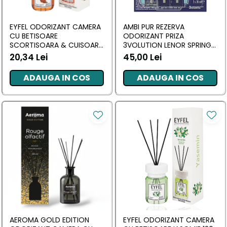
EYFEL ODORIZANT CAMERA
AMBI PUR REZERVA
CU BETISOARE
ODORIZANT PRIZA
SCORTISOARA & CUISOARE
3VOLUTION LENOR SPRING
120 ML
AWAKENING 2X20 ML
20,34 Lei
45,00 Lei
ADAUGA IN COS
ADAUGA IN COS
AEROMA GOLD EDITION
EYFEL ODORIZANT CAMERA