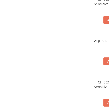
Sensitiv
Baie
Bucatarie
Combaterea Insectelor
Daunatoare
Diverse produse de uz casnic
Geamuri
AQUAFRES
Mobilier
Pardoseli
Saci Menajeri
Servetele Umede Multisuprfete
Ingrijire Personala
CHICCO
Ingrijire Personala
Sensitiv
Ingrijirea corpului
Bureti/Perie
Crema
Deo Incaltaminte