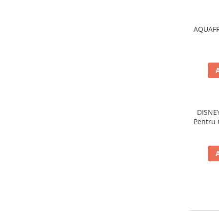
Gel de dus
Igiena orala
AQUAFR
Ingrijire intima
Lotiune de corp
Produse pentru ras
Sapunuri
Spuma de baie
Ingrijirea parului
DISNE
Balsam de par
Pentru 
Fixativ si spuma de par
Masca & Gel de par
Sampon
Vopsea de par
Servetele Umede & Uscate
Ingrijire copii
Ingrijire copii
Cosmetice copii