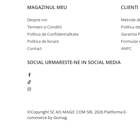
MAGAZINUL MEU
CLIENTI
Odorizante
Odorizante
Despre noi
Metode de
Aer Conditionat
Termeni si Conditii
Politica d
Baie
Politica de Confidentialitate
Garantia 
Politica de livrare
Formular 
Camera
Contact
ANPC
Lumanari Parfumate
SOCIAL
URMARESTE-NE IN SOCIAL MEDIA
Masina
Deodorante & Parfumuri
Deodorante & Parfumuri
Parfumuri
Roll-on
Spray
©Copyright SC AIS MAGIC COM SRL 2026
Platforma E-
Stick
commerce by Gomag
Casete cadou
Casete cadou