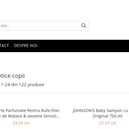
TACT
DESPRE NOI
ice copii
1-
24
din
122
produse
rle Parfumate Pentru Rufe Flori
JOHNSON’S Baby Sampon cu
 de Matase & Iasomie Sensitive
Original 750 ml
Skin 155 g
33,50 Lei
22,37 Lei