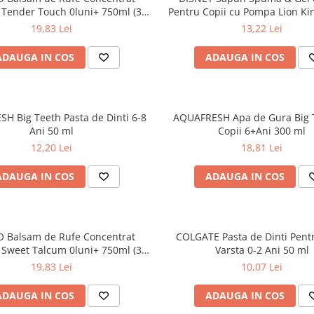
e Tender Touch 0luni+ 750ml (30
Pentru Copii cu Pompa Lion Ki
spalari)
19,83 Lei
13,22 Lei
ADAUGA IN COS
ADAUGA IN COS
H Big Teeth Pasta de Dinti 6-8
AQUAFRESH Apa de Gura Big 
Ani 50 ml
Copii 6+Ani 300 ml
12,20 Lei
18,81 Lei
ADAUGA IN COS
ADAUGA IN COS
 Balsam de Rufe Concentrat
COLGATE Pasta de Dinti Pentr
e Sweet Talcum 0luni+ 750ml (30
Varsta 0-2 Ani 50 ml
spalari)
19,83 Lei
10,07 Lei
ADAUGA IN COS
ADAUGA IN COS