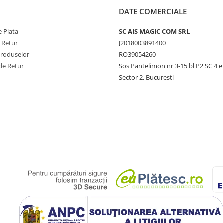
DATE COMERCIALE
 Plata
SC AIS MAGIC COM SRL
e Retur
J2018003891400
Produselor
RO39054260
de Retur
Sos Pantelimon nr 3-15 bl P2 SC 4 e
Sector 2, Bucuresti