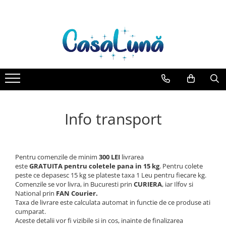
Gamma D'ORO
EYFEL
LORIS
Detergent Rufe
Produse de uz casnic
Ingrijire Personala
Ingrijire copii
Odorizante
Deodorante & Parfumuri
Casete cadou
Gamma D'ORO Odorizant Cu
EYFEL Odorizant Auto 10 ml
LORIS Odorizant cu Betisoare 120
Anticalcar
Baie
Ingrijirea corpului
Cosmetice copii
Aer Conditionat
Parfumuri
Pentru COPIL
Betisoare 120 ml
ml
EYFEL Odorizant Camera cu
Apret & solutii speciale
Bucatarie
Bureti/Perie
Baie
Roll-on
Pentru EA
Betisoare 120 ml
Crema
Balsam rufe
Combaterea Insectelor
Camera
Spray
Pentru EL
EYFEL Spray Odorizant 400 ml
Daunatoare
Deo Incaltaminte
Detergent lichid
Lumanari Parfumate
Stick
Gel de dus
Diverse produse de uz casnic
Detergent pudra
Masina
Info transport
Igiena orala
Geamuri
Inalbitor
Ingrijire intima
Mobilier
Parfum de rufe
Lotiune de corp
Pardoseli
Produse pentru ras
Pentru comenzile de minim
300 LEI
livrarea
Solutie de intretinere textile
este
GRATUITA
pentru coletele pana in 15 kg
. Pentru colete
Saci Menajeri
Sapunuri
Solutii de scos pete
peste ce depasesc 15 kg se plateste taxa 1 Leu pentru fiecare kg.
Spuma de baie
Servetele Umede Multisuprfete
Comenzile se vor livra, in Bucuresti prin
CURIERA
, iar Ilfov si
Tablete & Capsule
National prin
FAN Courier.
Ingrijirea parului
Taxa de livrare este calculata automat in functie de ce produse ati
Balsam de par
cumparat.
Aceste detalii vor fi vizibile si in cos, inainte de finalizarea
Fixativ si spuma de par