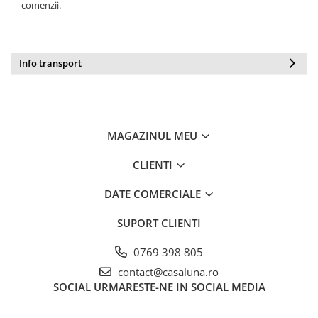
comenzii.
Masca & Gel de par
Sampon
Vopsea de par
Info transport
Servetele Umede & Uscate
MAGAZINUL MEU
CLIENTI
DATE COMERCIALE
SUPORT CLIENTI
0769 398 805
contact@casaluna.ro
SOCIAL
URMARESTE-NE IN SOCIAL MEDIA