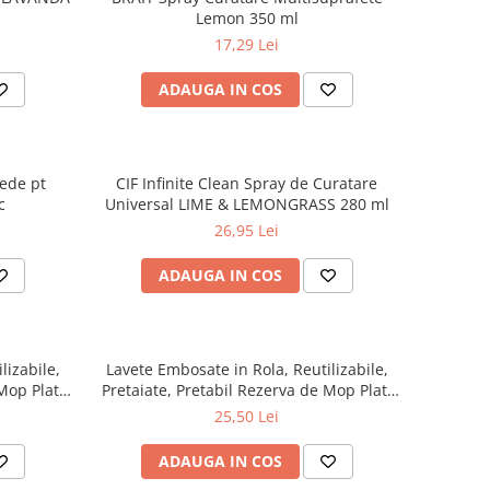
Lemon 350 ml
17,29 Lei
ADAUGA IN COS
ede pt
CIF Infinite Clean Spray de Curatare
c
Universal LIME & LEMONGRASS 280 ml
26,95 Lei
ADAUGA IN COS
lizabile,
Lavete Embosate in Rola, Reutilizabile,
Mop Plat,
Pretaiate, Pretabil Rezerva de Mop Plat,
Rola
Albe 20x30cm, 75 buc/Rola
25,50 Lei
ADAUGA IN COS