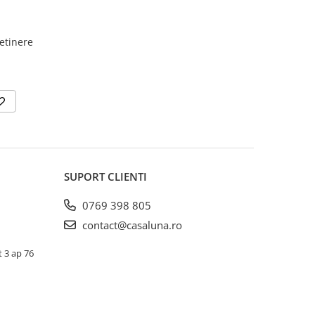
retinere
SUPORT CLIENTI
0769 398 805
contact@casaluna.ro
t 3 ap 76