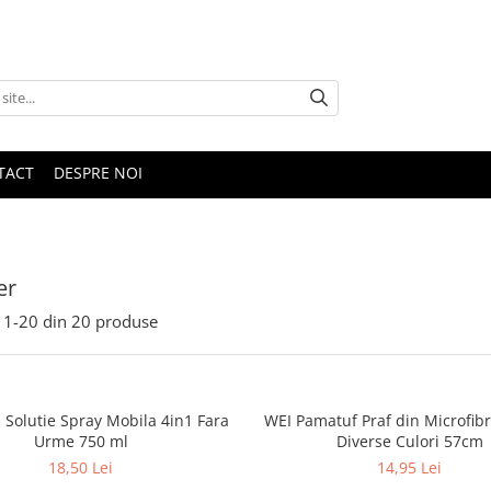
TACT
DESPRE NOI
er
1-
20
din
20
produse
Solutie Spray Mobila 4in1 Fara
WEI Pamatuf Praf din Microfibra
Urme 750 ml
Diverse Culori 57cm
18,50 Lei
14,95 Lei