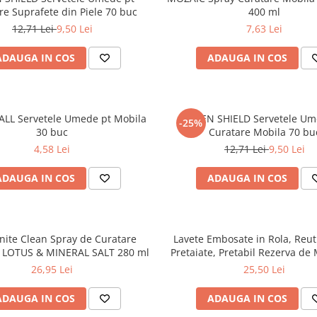
re Suprafete din Piele 70 buc
400 ml
12,71 Lei
9,50 Lei
7,63 Lei
ADAUGA IN COS
ADAUGA IN COS
LL Servetele Umede pt Mobila
GREEN SHIELD Servetele Um
-25%
30 buc
Curatare Mobila 70 bu
4,58 Lei
12,71 Lei
9,50 Lei
ADAUGA IN COS
ADAUGA IN COS
finite Clean Spray de Curatare
Lavete Embosate in Rola, Reuti
l LOTUS & MINERAL SALT 280 ml
Pretaiate, Pretabil Rezerva de 
Alastre 20x30cm, 75 buc/
26,95 Lei
25,50 Lei
ADAUGA IN COS
ADAUGA IN COS