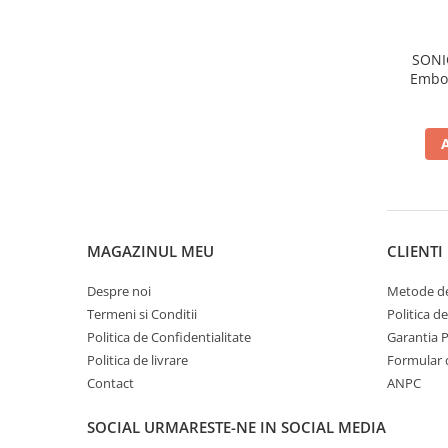
Gel de dus
Igiena orala
SONIC
Ingrijire intima
Embos
Lotiune de corp
Produse pentru ras
Sapunuri
Spuma de baie
Ingrijirea parului
Balsam de par
MAGAZINUL MEU
CLIENTI
Fixativ si spuma de par
Masca & Gel de par
Despre noi
Metode de
Termeni si Conditii
Politica d
Sampon
Politica de Confidentialitate
Garantia 
Vopsea de par
Politica de livrare
Formular 
Servetele Umede & Uscate
Contact
ANPC
Ingrijire copii
Ingrijire copii
SOCIAL
URMARESTE-NE IN SOCIAL MEDIA
Cosmetice copii