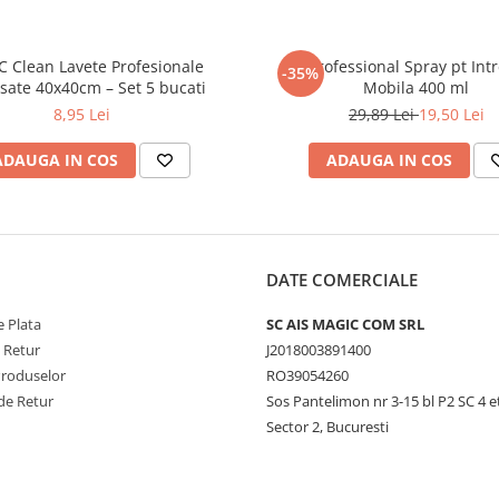
 Clean Lavete Profesionale
CIF Professional Spray pt Int
-35%
ate 40x40cm – Set 5 bucati
Mobila 400 ml
8,95 Lei
29,89 Lei
19,50 Lei
ADAUGA IN COS
ADAUGA IN COS
DATE COMERCIALE
 Plata
SC AIS MAGIC COM SRL
e Retur
J2018003891400
Produselor
RO39054260
de Retur
Sos Pantelimon nr 3-15 bl P2 SC 4 e
Sector 2, Bucuresti