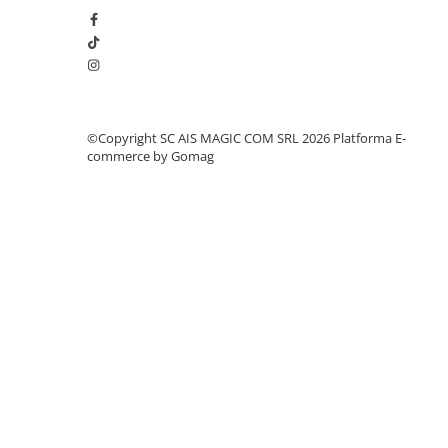
Odorizante
Odorizante
Aer Conditionat
Baie
Camera
©Copyright SC AIS MAGIC COM SRL 2026
Platforma E-
commerce by Gomag
Lumanari Parfumate
Masina
Deodorante & Parfumuri
Deodorante & Parfumuri
Parfumuri
Roll-on
Spray
Stick
Casete cadou
Casete cadou