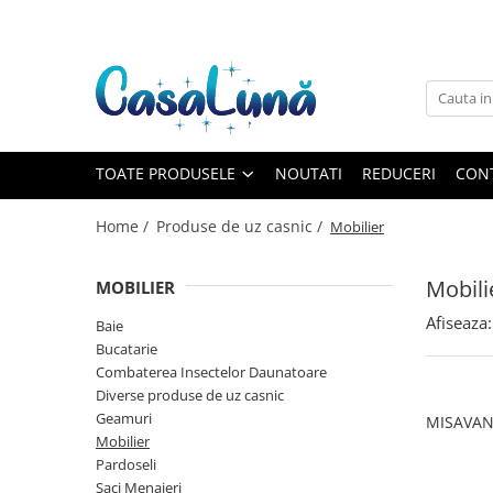
Toate Produsele
Gamma D'ORO
Gamma D'ORO
Gamma D'ORO Odorizant Cu
TOATE PRODUSELE
NOUTATI
REDUCERI
CON
Betisoare 120 ml
EYFEL
Home /
Produse de uz casnic /
Mobilier
EYFEL
EYFEL Odorizant Auto 10 ml
Mobili
MOBILIER
EYFEL Odorizant Camera cu
Afiseaza:
Baie
Betisoare 120 ml
Bucatarie
EYFEL Spray Odorizant 400 ml
Combaterea Insectelor Daunatoare
Diverse produse de uz casnic
LORIS
Geamuri
MISAVAN 
LORIS
Mobilier
LORIS Odorizant cu Betisoare 120
Pardoseli
ml
Saci Menajeri