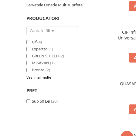
Detergent Rufe
Servetele Umede Multisuprfete
Detergent Rufe
PRODUCATORI
Anticalcar
Apret & solutii speciale
CIF In
Balsam rufe
Univers
Cif
(4)
Detergent lichid
Expertto
(1)
GREEN SHIELD
(2)
Detergent pudra
MISAVAN
(1)
Inalbitor
Pronto
(2)
Parfum de rufe
Vezi mai multe
QUASAR 
Solutie de intretinere textile
PRET
Solutii de scos pete
Sub 50 Lei
(20)
Tablete & Capsule
Produse Dezinfectante-
Antibacteriene
Produse de uz casnic
Produse de uz casnic
GREEN