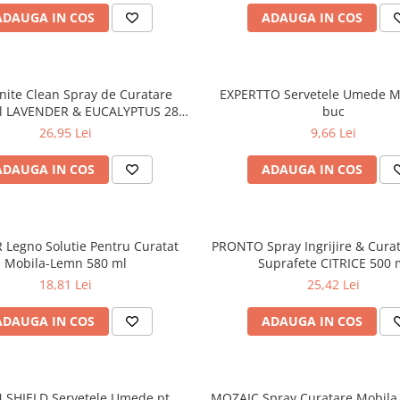
ADAUGA IN COS
ADAUGA IN COS
finite Clean Spray de Curatare
EXPERTTO Servetele Umede M
al LAVENDER & EUCALYPTUS 280
buc
ml
26,95 Lei
9,66 Lei
ADAUGA IN COS
ADAUGA IN COS
Legno Solutie Pentru Curatat
PRONTO Spray Ingrijire & Curat
Mobila-Lemn 580 ml
Suprafete CITRICE 500 
18,81 Lei
25,42 Lei
ADAUGA IN COS
ADAUGA IN COS
 SHIELD Servetele Umede pt
MOZAIC Spray Curatare Mobil