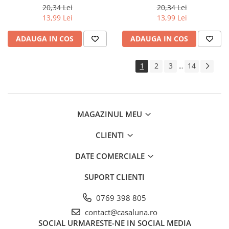
ALB 120 ml
GUM 120 ml
20,34 Lei
20,34 Lei
13,99 Lei
13,99 Lei
ADAUGA IN COS
ADAUGA IN COS
1
2
3
14
...
MAGAZINUL MEU
CLIENTI
DATE COMERCIALE
SUPORT CLIENTI
0769 398 805
contact@casaluna.ro
SOCIAL
URMARESTE-NE IN SOCIAL MEDIA