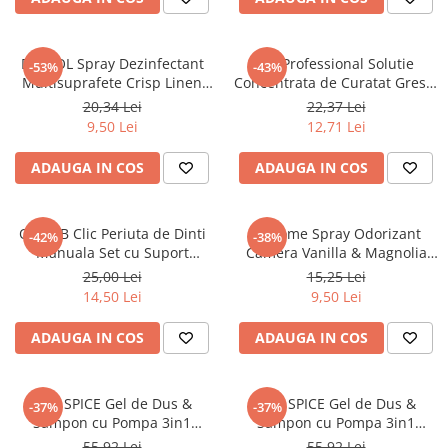
Masca & Gel de par
Sampon
DETTOL Spray Dezinfectant
SQ Professional Solutie
-53%
-43%
Vopsea de par
Multisuprafete Crisp Linen
Concentrata de Curatat Gresie
Servetele Umede & Uscate
300 ml
& Piatra Naturala 1L
20,34 Lei
22,37 Lei
9,50 Lei
12,71 Lei
ADAUGA IN COS
ADAUGA IN COS
ORAL-B Clic Periuta de Dinti
At Home Spray Odorizant
-42%
-38%
Manuala Set cu Suport
Camera Vanilla & Magnolia
Magnetic, Argintie, Ergonomic
400 ml
25,00 Lei
15,25 Lei
14,50 Lei
9,50 Lei
ADAUGA IN COS
ADAUGA IN COS
OLD SPICE Gel de Dus &
OLD SPICE Gel de Dus &
-37%
-37%
Sampon cu Pompa 3in1
Sampon cu Pompa 3in1
WhiteWater Extra XL 1000 ml
Captain Extra XL 1000 ml
55,92 Lei
55,92 Lei