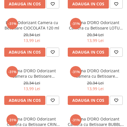
ADAUGA IN COS
ADAUGA IN COS
EYFEL Odorizant Camera cu
Gamma D’ORO Odorizant
-31%
-31%
Betisoare CIOCOLATA 120 ml
Camera cu Betisoare LOTUS
120 ml
20,34 Lei
20,34 Lei
13,99 Lei
13,99 Lei
ADAUGA IN COS
ADAUGA IN COS
Gamma D’ORO Odorizant
Gamma D’ORO Odorizant
-31%
-31%
Camera cu Betisoare
Camera cu Betisoare
BLACKBERRY 120 ml
CAPSUNA 120 ml
20,34 Lei
20,34 Lei
13,99 Lei
13,99 Lei
ADAUGA IN COS
ADAUGA IN COS
Gamma D’ORO Odorizant
Gamma D’ORO Odorizant
-31%
-31%
Camera cu Betisoare CRIN
Camera cu Betisoare BUBBLE