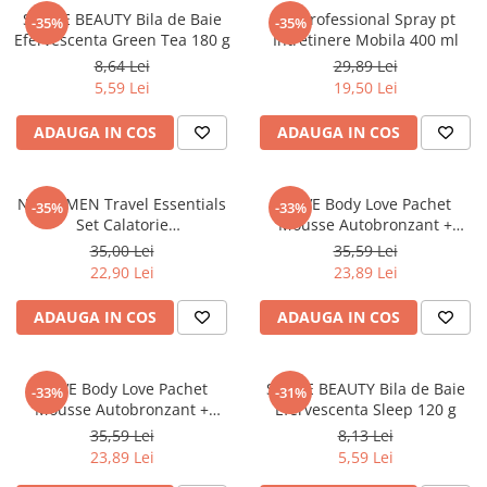
SENCE BEAUTY Bila de Baie
CIF Professional Spray pt
-35%
-35%
Efervescenta Green Tea 180 g
Intretinere Mobila 400 ml
8,64 Lei
29,89 Lei
5,59 Lei
19,50 Lei
ADAUGA IN COS
ADAUGA IN COS
NIVEA MEN Travel Essentials
DOVE Body Love Pachet
-35%
-33%
Set Calatorie
Mousse Autobronzant +
(RollOn+2SG+LipBalm+Creme)
Manusa, pt Bronz Intens 150
35,00 Lei
35,59 Lei
ml
22,90 Lei
23,89 Lei
ADAUGA IN COS
ADAUGA IN COS
DOVE Body Love Pachet
SENCE BEAUTY Bila de Baie
-33%
-31%
Mousse Autobronzant +
Efervescenta Sleep 120 g
Manusa Dove pt Bronz Mediu
35,59 Lei
8,13 Lei
150 ml
23,89 Lei
5,59 Lei