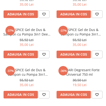
35,00 Lei
35,00 Lei
ADAUGA IN COS
ADAUGA IN COS
OLD SPICE Gel de Dus &
OLD SPICE Gel de Dus &
-37%
-37%
Sampon cu Pompa 3in1 Deep
Sampon cu Pompa 3in1
Sea Extra XL 1000 ml
Wolfthorn Extra XL 1000 ml
55,92 Lei
55,92 Lei
35,00 Lei
35,00 Lei
ADAUGA IN COS
ADAUGA IN COS
OLD SPICE Gel de Dus &
KATHARI Degresant Forte
-37%
-36%
Sampon cu Pompa 3in1
Universal 750 ml
NightPanther Extra XL 1000 ml
55,92 Lei
30,50 Lei
35,00 Lei
19,50 Lei
ADAUGA IN COS
ADAUGA IN COS