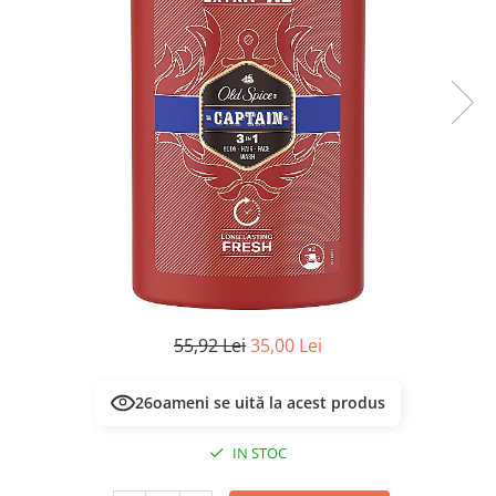
Masca & Gel de par
Sampon
Vopsea de par
Servetele Umede & Uscate
55,92 Lei
35,00 Lei
26
oameni se uită la acest produs
IN STOC