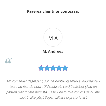
Parerea clientilor conteaza:
M A
M. Andreea
u
Am comandat degresant, soluție pentru geamuri și odorizante –
toate au fost de nota 10! Produsele curăță eficient și au un
ă
parfum plăcut care persistă. CasaLuna.ro m-a convins să nu mai
caut în alte părți. Super calitate la prețuri mici!