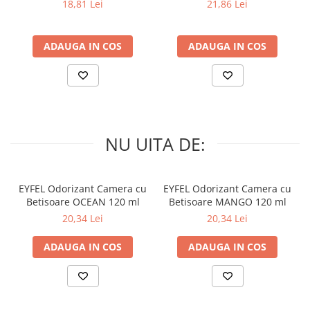
PRIMAVERA 3 buc
SPRING AWAKENING 34 buc
18,81 Lei
21,86 Lei
ADAUGA IN COS
ADAUGA IN COS
NU UITA DE:
EYFEL Odorizant Camera cu
EYFEL Odorizant Camera cu
Betisoare OCEAN 120 ml
Betisoare MANGO 120 ml
20,34 Lei
20,34 Lei
ADAUGA IN COS
ADAUGA IN COS