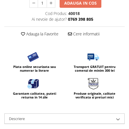
ADAUGA IN COS
Cod Produs:
40018
Ai nevoie de ajutor?
0769 398 805
Adauga la Favorite
Cere informatii
Plata online securizata sau
Transport GRATUIT pentru
numerar la livrare
comenzi de minim 300 lei
Garantam calitatea, puteti
Produse originale, calitate
returna in 14 zile
verificata si preturi mici
Descriere