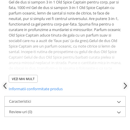
Gel de dus si sampon 3 in 1 Old Spice Captain pentru corp, par si
fata, 1000 ml Gel de dus si sampon 3-in-1 Old Spice Captain cu
parfum oceanic, lemn de santal si note de citrice, te face de
neuitat, pur si simplu vei fi centrul universului. Are putere 3-in-1,
functionand ca gel pentru corp-par-fata. Spuma fina pentru o
curatare in profunzime a murdariei si mirosurilor. Parfum oceanic
Old Spice Captain aduce tinuta de gala cu un parfum suav si
sociabil care nu a auzit de 'faux pas' (a da gres).Gelul de dus Old
Spice Captain are un parfum oceanic, cu note citrice si lemn de
santal. Incepe-ti rutina de prospetime cu gelul de dus Old Spice
Captain! Gelul de dus Old Spice pentru barbati curata pielea si
arunca mirosul neplacut in strada. Pune o cantitate mica in mana,
de obicei in dus, transform-o in spuma si foloseste-o ca sa te
cureti. Atunci cand nu controlezi marile si oceanele, controlezi
incaperile si le umpli cu un parfum proaspat de santal si ocean
VEZI MAI MULT
salbatic. Prospetime de lunga durata Gelul de dus Old Spice
Informatii conformitate produs
pentru barbati combate cu putere murdaria si mirosul neplacut,
pentru ca tu sa te poti concentra pe obiective mai elevate, cum ar
fi sa inchei contracte sau sa inveti delfinii cum sa vorbeasca.
Caracteristici
Prospetimea de durata pe care si-o doreste toata lumea.
Review-uri
(0)