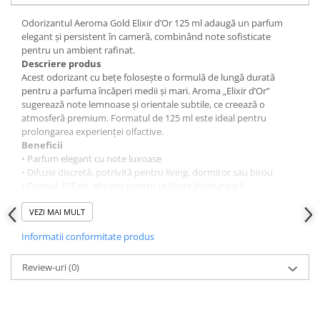
Odorizantul Aeroma Gold Elixir d’Or 125 ml adaugă un parfum
elegant şi persistent în cameră, combinând note sofisticate
pentru un ambient rafinat.
Descriere produs
Acest odorizant cu beţe foloseşte o formulă de lungă durată
pentru a parfuma încăperi medii şi mari. Aroma „Elixir d’Or”
sugerează note lemnoase şi orientale subtile, ce creează o
atmosferă premium. Formatul de 125 ml este ideal pentru
prolongarea experienţei olfactive.
Beneficii
• Parfum elegant cu note luxoase
• Difuzie discretă, potrivită pentru living, dormitor sau birou
• Format 125 ml, eficient pentru utilizare îndelungată
• Ambalaj premium, potrivit şi ca element de decor interior
Mod de utilizare
VEZI MAI MULT
Aşează odorizantul pe o suprafaţă stabilă, la nivelul ochilor sau
Informatii conformitate produs
mai sus, evitare razelor directe ale soarelui. Introdu beţişoarele în
flacon şi răstoarnă-le de câteva ori pentru a activa aroma. Pentru
intensitate mai mică, foloseşte numai o parte dintre beţe.
Review-uri
(0)
Înlocuieşte produsul când aroma slăbeşte.