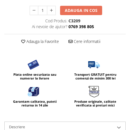
ADAUGA IN COS
Cod Produs:
C3209
Ai nevoie de ajutor?
0769 398 805
Adauga la Favorite
Cere informatii
Plata online securizata sau
Transport GRATUIT pentru
numerar la livrare
comenzi de minim 300 lei
Garantam calitatea, puteti
Produse originale, calitate
returna in 14 zile
verificata si preturi mici
Descriere