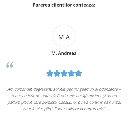
Parerea clientilor conteaza:
M A
M. Andreea
u
Am comandat degresant, soluție pentru geamuri și odorizante –
toate au fost de nota 10! Produsele curăță eficient și au un
ă
parfum plăcut care persistă. CasaLuna.ro m-a convins să nu mai
caut în alte părți. Super calitate la prețuri mici!