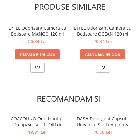
PRODUSE SIMILARE
EYFEL Odorizant Camera cu
EYFEL Odorizant Camera cu
Betisoare MANGO 120 ml
Betisoare OCEAN 120 ml
20,34 Lei
20,34 Lei
ADAUGA IN COS
ADAUGA IN COS
RECOMANDAM SI:
COCCOLINO Odorizant pt
DASH Detergent Capsule
Dulap/Sertare FLORI di
Universal Stella Alpina &
PRIMAVERA 3 buc
Muschino Bianco 60 buc
18,81 Lei
70,00 Lei