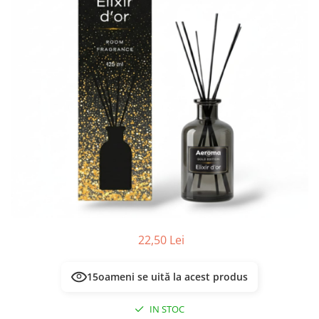
Masca & Gel de par
Sampon
Vopsea de par
Servetele Umede & Uscate
22,50 Lei
15
oameni se uită la acest produs
IN STOC