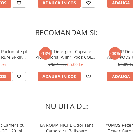
COS
ADAUGA IN COS
ADAUGA I
RECOMANDAM SI:
 Parfumate pt
ARIEL Detergent Capsule
LENOR Dete
-18%
-30%
r Rufe SPRING
Professional Allin1 Pods COLOR
Allin1 PODS 
 34 buc
60 buc
Awaken
Lei
79,31 Lei
65,00 Lei
66,09 L
COS
ADAUGA IN COS
ADAUGA I
NU UITA DE:
nt Camera cu
LA ROMA NICHE Odorizant
YUMOS Rezer
NGO 120 ml
Camera cu Betisoare
Flower Gard