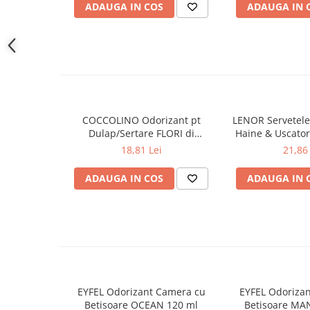
ADAUGA IN COS
ADAUGA IN 
Gel de dus
Igiena orala
Ingrijire intima
Lotiune de corp
Produse pentru ras
Sapunuri
COCCOLINO Odorizant pt
LENOR Servetele
Spuma de baie
Dulap/Sertare FLORI di
Haine & Uscato
Ingrijirea parului
PRIMAVERA 3 buc
AWAKENING
18,81 Lei
21,86 
Balsam de par
ADAUGA IN COS
ADAUGA IN 
Fixativ si spuma de par
Masca & Gel de par
Sampon
Vopsea de par
Servetele Umede & Uscate
Ingrijire copii
Ingrijire copii
EYFEL Odorizant Camera cu
EYFEL Odoriza
Betisoare OCEAN 120 ml
Betisoare MA
Cosmetice copii