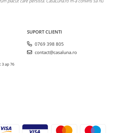
rfum plăcut care persistă. CasaLuna.ro m-a convins să nu
Cumpăr fre
SUPORT CLIENTI
0769 398 805
contact@casaluna.ro
t 3 ap 76