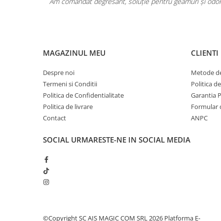
Pentru COPIL
area a fost
Am comandat degresant, soluție pentru geamuri și odoriz
Pentru EA
Pentru EL
Cosmetice Auto
MAGAZINUL MEU
CLIENTI
Pet Shop
Covoare & Tapiterii
Despre noi
Metode de
Termeni si Conditii
Politica d
Politica de Confidentialitate
Garantia 
Politica de livrare
Formular 
Contact
ANPC
SOCIAL
URMARESTE-NE IN SOCIAL MEDIA
©Copyright SC AIS MAGIC COM SRL 2026
Platforma E-