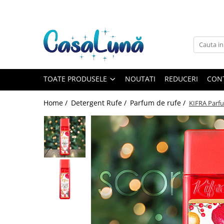
Toate Produsele
Gamma D'ORO
Gamma D'ORO
Gamma D'ORO Odorizant Cu
TOATE PRODUSELE
NOUTATI
REDUCERI
CON
Betisoare 120 ml
EYFEL
Home /
Detergent Rufe /
Parfum de rufe /
KIFRA Parfu
EYFEL
EYFEL Odorizant Auto 10 ml
EYFEL Odorizant Camera cu
Betisoare 120 ml
EYFEL Spray Odorizant 400 ml
LORIS
LORIS
LORIS Odorizant cu Betisoare 120
ml