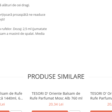
ă alături de cei dragi.
corțișoară proaspătă ne readuce
ști!
 rufelor. Dozaj: 2,5 ml (jumatate
lsam a masinii de spalat. Media
PRODUSE SIMILARE
lsam de Rufe
TESORI D' Oriente Balsam de
TESORI D' Or
că 1440ml, 60
Rufe Parfumat Mosc Alb 760 ml
Rufe Parfu
ri
Lei
20,34 Lei
20