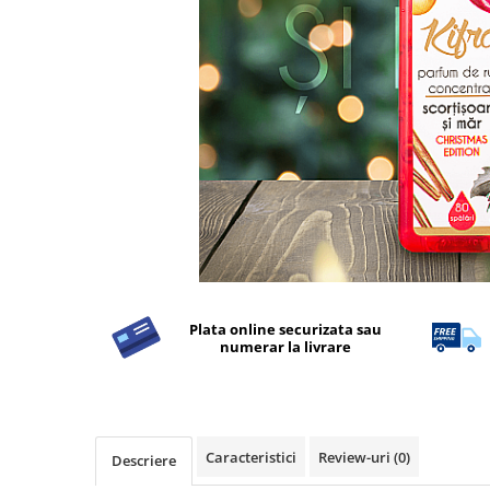
Detergent Rufe
Detergent Rufe
Anticalcar
Apret & solutii speciale
Balsam rufe
Detergent lichid
Detergent pudra
Inalbitor
Parfum de rufe
Solutie de intretinere textile
Plata online securizata sau
Solutii de scos pete
numerar la livrare
Tablete & Capsule
Produse Dezinfectante-
Antibacteriene
Produse de uz casnic
Caracteristici
Review-uri
(0)
Descriere
Produse de uz casnic