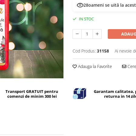
28
oameni se uită la aces
IN STOC
ADAUG
Cod Produs:
31158
Ai nevoie d
Adauga la Favorite
Cere 
Transport GRATUIT pentru
Garantam calitatea, 
comenzi de minim 300 lei
returna in 14 zil