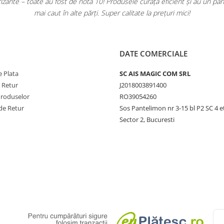
ante – toate au fost de nota 10! Produsele curăță eficient și au un pa
mai caut în alte părți. Super calitate la prețuri mici!
DATE COMERCIALE
 Plata
SC AIS MAGIC COM SRL
e Retur
J2018003891400
Produselor
RO39054260
de Retur
Sos Pantelimon nr 3-15 bl P2 SC 4 e
Sector 2, Bucuresti