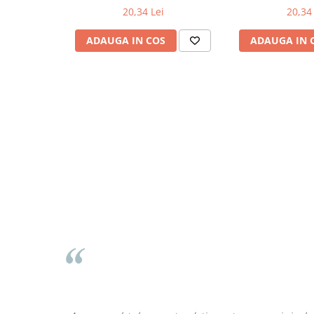
20,34 Lei
20,34 
Odorizante
Odorizante
ADAUGA IN COS
ADAUGA IN 
Aer Conditionat
Baie
Camera
Lumanari Parfumate
Masina
Deodorante & Parfumuri
Deodorante & Parfumuri
Parfumuri
Roll-on
Spray
Stick
Casete cadou
Casete cadou