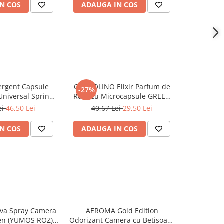
N COS
ADAUGA IN COS
ADAUG
rgent Capsule
COCCOLINO Elixir Parfum de
DASH De
-27%
Universal Spring
Rufe cu Microcapsule GREEN
Univers
ing 38 buc
SPA 342 ml
Muschi
ei
46,50 Lei
40,67 Lei
29,50 Lei
N COS
ADAUGA IN COS
ADAUG
va Spray Camera
AEROMA Gold Edition
EYFEL Od
en (YUMOS ROZ)
Odorizant Camera cu Betisoare
Betisoare