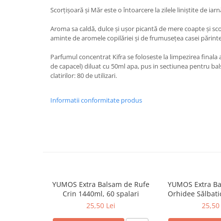
Baie
Scorțișoară și Măr este o întoarcere la zilele liniștite de iarn
Bucatarie
Aroma sa caldă, dulce și ușor picantă de mere coapte și s
aminte de aromele copilăriei și de frumusețea casei părinte
Combaterea Insectelor
Daunatoare
Parfumul concentrat Kifra se foloseste la limpezirea finala a
Diverse produse de uz casnic
de capacel) diluat cu 50ml apa, pus in sectiunea pentru ba
clatirilor: 80 de utilizari.
Geamuri
Mobilier
Informatii conformitate produs
Pardoseli
Saci Menajeri
Servetele Umede Multisuprfete
Ingrijire Personala
Ingrijire Personala
Ingrijirea corpului
YUMOS Extra Balsam de Rufe
YUMOS Extra Ba
Crin 1440ml, 60 spalari
Orhidee Sălbati
Bureti/Perie
spala
25,50 Lei
25,50 
Crema
Deo Incaltaminte