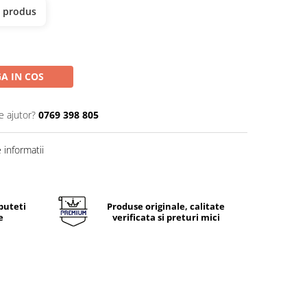
t produs
A IN COS
e ajutor?
0769 398 805
informatii
puteti
Produse originale, calitate
e
verificata si preturi mici