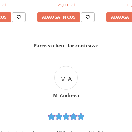
MADEMOSELLE 120 ml
2
Lei
25,00 Lei
10
COS
ADAUGA IN COS
ADAUGA I
Parerea clientilor conteaza:
M A
M. Andreea