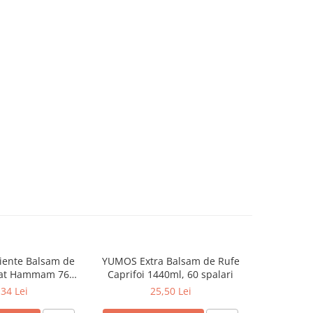
iente Balsam de
YUMOS Extra Balsam de Rufe
YUMOS Ext
mat Hammam 760
Caprifoi 1440ml, 60 spalari
Lavanda 
ml
,34 Lei
25,50 Lei