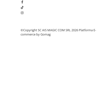
Diverse produse de uz casnic
Geamuri
Mobilier
Pardoseli
©Copyright SC AIS MAGIC COM SRL 2026
Platforma E-
commerce by Gomag
Saci Menajeri
Servetele Umede Multisuprfete
Ingrijire Personala
Ingrijirea corpului
Bureti/Perie
Crema
Deo Incaltaminte
Gel de dus
Igiena orala
Ingrijire intima
Lotiune de corp