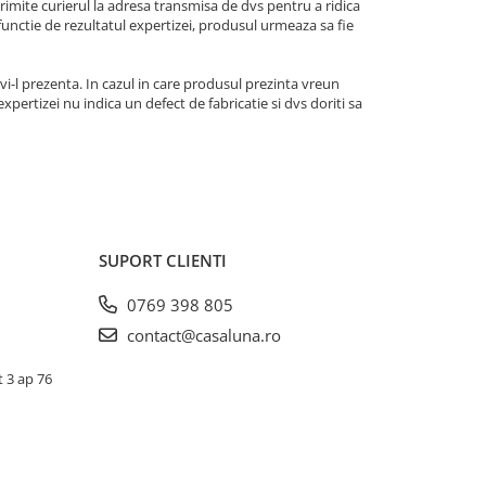
mite curierul la adresa transmisa de dvs pentru a ridica
n functie de rezultatul expertizei, produsul urmeaza sa fie
i-l prezenta. In cazul in care produsul prezinta vreun
expertizei nu indica un defect de fabricatie si dvs doriti sa
SUPORT CLIENTI
0769 398 805
contact@casaluna.ro
t 3 ap 76