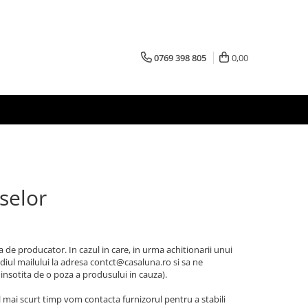
0769 398 805
0,00
selor
 de producator. In cazul in care, in urma achitionarii unui
iul mailului la adresa contct@casaluna.ro si sa ne
 insotita de o poza a produsului in cauza).
el mai scurt timp vom contacta furnizorul pentru a stabili