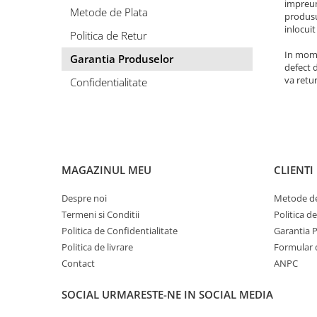
impreun
Apret & solutii speciale
Metode de Plata
produsul
Balsam rufe
inlocuit
Politica de Retur
Detergent lichid
In mome
Garantia Produselor
defect d
Detergent pudra
va retu
Confidentialitate
Inalbitor
Parfum de rufe
Solutie de intretinere textile
Solutii de scos pete
MAGAZINUL MEU
CLIENTI
Tablete & Capsule
Despre noi
Metode de
Produse Dezinfectante-
Termeni si Conditii
Politica d
Antibacteriene
Politica de Confidentialitate
Garantia 
Produse de uz casnic
Politica de livrare
Formular 
Baie
Contact
ANPC
Bucatarie
SOCIAL
URMARESTE-NE IN SOCIAL MEDIA
Combaterea Insectelor
Daunatoare