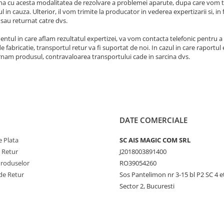
a cu acesta modalitatea de rezolvare a problemei aparute, dupa care vom tri
 in cauza. Ulterior, il vom trimite la producator in vederea expertizarii si, i
 sau returnat catre dvs.
ntul in care aflam rezultatul expertizei, va vom contacta telefonic pentru a v
e fabricatie, transportul retur va fi suportat de noi. In cazul in care raportul 
rnam produsul, contravaloarea transportului cade in sarcina dvs.
DATE COMERCIALE
 Plata
SC AIS MAGIC COM SRL
e Retur
J2018003891400
Produselor
RO39054260
de Retur
Sos Pantelimon nr 3-15 bl P2 SC 4 e
Sector 2, Bucuresti