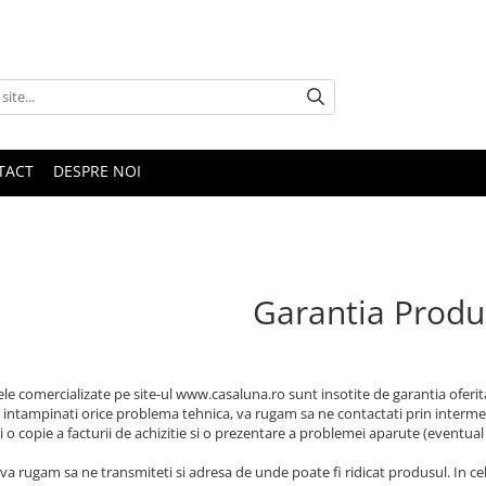
TACT
DESPRE NOI
Garantia Produ
le comercializate pe site-ul www.casaluna.ro sunt insotite de garantia oferita
 intampinati orice problema tehnica, va rugam sa ne contactati prin intermed
i o copie a facturii de achizitie si o prezentare a problemei aparute (eventual
 va rugam sa ne transmiteti si adresa de unde poate fi ridicat produsul. In c