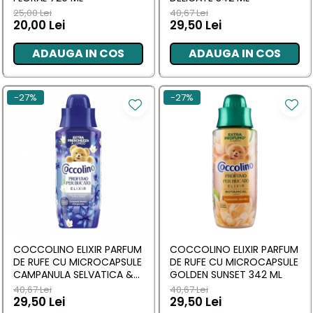
25,00 Lei
40,67 Lei
20,00 Lei
29,50 Lei
ADAUGA IN COS
ADAUGA IN COS
-27%
-27%
COCCOLINO ELIXIR PARFUM
COCCOLINO ELIXIR PARFUM
DE RUFE CU MICROCAPSULE
DE RUFE CU MICROCAPSULE
CAMPANULA SELVATICA &
GOLDEN SUNSET 342 ML
BERGAMOTTO 342 ML
40,67 Lei
40,67 Lei
29,50 Lei
29,50 Lei