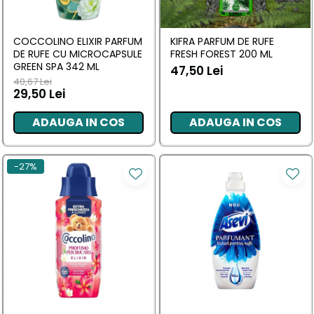
Masca & Gel de par
Sampon
COCCOLINO ELIXIR PARFUM
KIFRA PARFUM DE RUFE
Vopsea de par
DE RUFE CU MICROCAPSULE
FRESH FOREST 200 ML
GREEN SPA 342 ML
47,50 Lei
Servetele Umede & Uscate
40,67 Lei
29,50 Lei
ADAUGA IN COS
ADAUGA IN COS
-27%