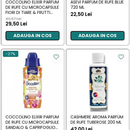
COCCOLINO ELIXIR PARFUM
ASEVI PARFUM DE RUFE BLUE
DE RUFE CU MICROCAPSULE
720 ML
FIORI DI TIARE & FRUTTI
22,50 Lei
ROSSI 342 ML
40,67 Lei
29,50 Lei
ADAUGA IN COS
ADAUGA IN COS
-27%
COCCOLINO ELIXIR PARFUM
CASHMERE AROMA PARFUM
DE RUFE CU MICROCAPSULE
DE RUFE TUBEROSE 200 ML
SANDALO & CAPRIFOGLIO
42,00 Lei