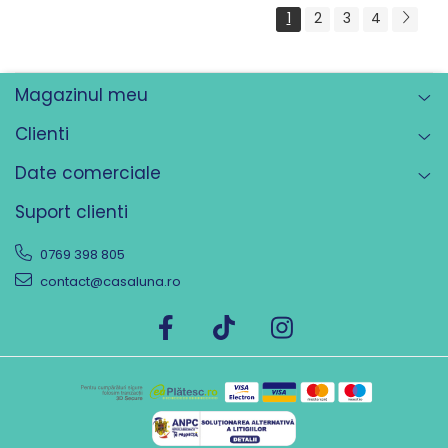
1
2
3
4
Magazinul meu
Clienti
Date comerciale
Suport clienti
0769 398 805
contact@casaluna.ro