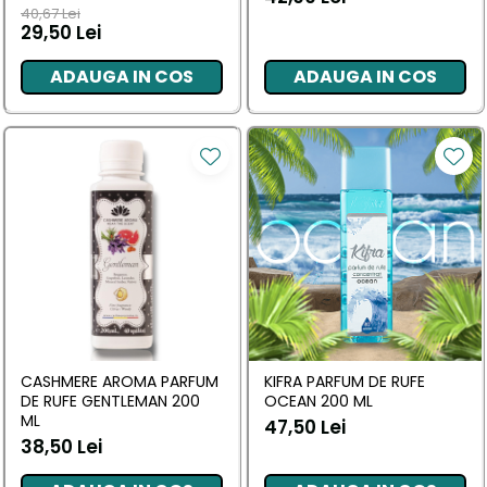
342 ML
40,67 Lei
29,50 Lei
ADAUGA IN COS
ADAUGA IN COS
CASHMERE AROMA PARFUM
KIFRA PARFUM DE RUFE
DE RUFE GENTLEMAN 200
OCEAN 200 ML
ML
47,50 Lei
38,50 Lei