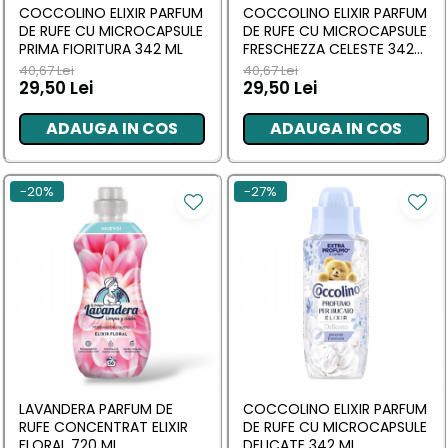
COCCOLINO ELIXIR PARFUM
COCCOLINO ELIXIR PARFUM
DE RUFE CU MICROCAPSULE
DE RUFE CU MICROCAPSULE
PRIMA FIORITURA 342 ML
FRESCHEZZA CELESTE 342
ML
40,67 Lei
40,67 Lei
29,50 Lei
29,50 Lei
ADAUGA IN COS
ADAUGA IN COS
-20%
-27%
LAVANDERA PARFUM DE
COCCOLINO ELIXIR PARFUM
RUFE CONCENTRAT ELIXIR
DE RUFE CU MICROCAPSULE
FLORAL 720 ML
DELICATE 342 ML