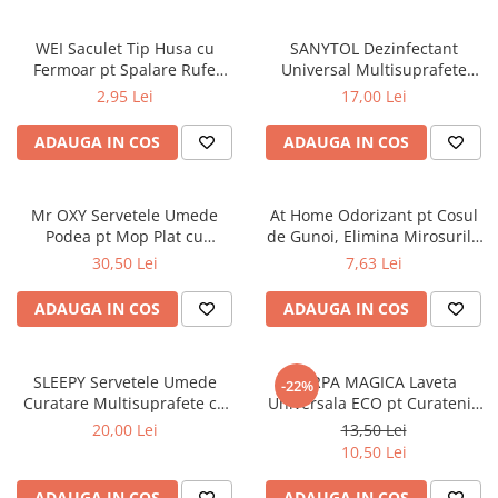
Masca & Gel de par
WEI Saculet Tip Husa cu
SANYTOL Dezinfectant
Sampon
Fermoar pt Spalare Rufe
Universal Multisuprafete
Vopsea de par
Delicate in Masina de Spalat
500ml
2,95 Lei
17,00 Lei
30x40 cm
Servetele Umede & Uscate
ADAUGA IN COS
ADAUGA IN COS
Mr OXY Servetele Umede
At Home Odorizant pt Cosul
Podea pt Mop Plat cu
de Gunoi, Elimina Mirosurile
Bicarbonat 50 buc
Neplacute 2 buc x 5g LEMON
30,50 Lei
7,63 Lei
ADAUGA IN COS
ADAUGA IN COS
SLEEPY Servetele Umede
CARPA MAGICA Laveta
-22%
Curatare Multisuprafete cu
Universala ECO pt Curatenie
Bicarbonat, Otet Alb, Eucalipt
40x40 cm
20,00 Lei
13,50 Lei
- White Soap Additive, 100
10,50 Lei
Buc
ADAUGA IN COS
ADAUGA IN COS