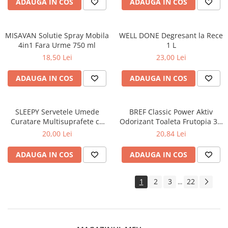
ADAUGA IN COS
ADAUGA IN COS
MISAVAN Solutie Spray Mobila
WELL DONE Degresant la Rece
4in1 Fara Urme 750 ml
1 L
18,50 Lei
23,00 Lei
ADAUGA IN COS
ADAUGA IN COS
SLEEPY Servetele Umede
BREF Classic Power Aktiv
Curatare Multisuprafete cu
Odorizant Toaleta Frutopia 3 x
Bicarbonat, Otet Alb, Lilium
50 g
20,00 Lei
20,84 Lei
Bouquet 100 buc
ADAUGA IN COS
ADAUGA IN COS
1
2
3
22
...