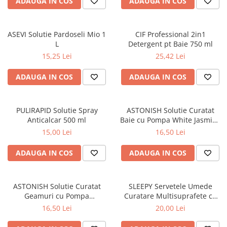
ADAUGA IN COS
ADAUGA IN COS
ASEVI Solutie Pardoseli Mio 1
CIF Professional 2in1
L
Detergent pt Baie 750 ml
15,25 Lei
25,42 Lei
ADAUGA IN COS
ADAUGA IN COS
PULIRAPID Solutie Spray
ASTONISH Solutie Curatat
Anticalcar 500 ml
Baie cu Pompa White Jasmine
& Basil 750 ml
15,00 Lei
16,50 Lei
ADAUGA IN COS
ADAUGA IN COS
ASTONISH Solutie Curatat
SLEEPY Servetele Umede
Geamuri cu Pompa
Curatare Multisuprafete cu
Eucalyptus & Lemon 750 ml
Bicarbonat, Otet Alb, Eucalipt
16,50 Lei
20,00 Lei
- Bleach Additive, 100 Buc