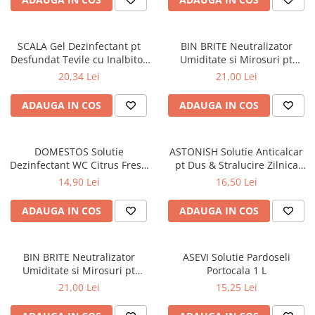
SCALA Gel Dezinfectant pt
BIN BRITE Neutralizator
Desfundat Tevile cu Inalbitor
Umiditate si Mirosuri pt
1L
Pubele & Cosuri de Gunoi
20,34 Lei
21,00 Lei
CITRONELA &
LEMONGRASS500g
ADAUGA IN COS
ADAUGA IN COS
DOMESTOS Solutie
ASTONISH Solutie Anticalcar
Dezinfectant WC Citrus Fresh
pt Dus & Stralucire Zilnica
750 ml
White Lilies 750 ml
14,90 Lei
16,50 Lei
ADAUGA IN COS
ADAUGA IN COS
BIN BRITE Neutralizator
ASEVI Solutie Pardoseli
Umiditate si Mirosuri pt
Portocala 1 L
Pubele & Cosuri de Gunoi
21,00 Lei
15,25 Lei
LOST in PARADISE 500g