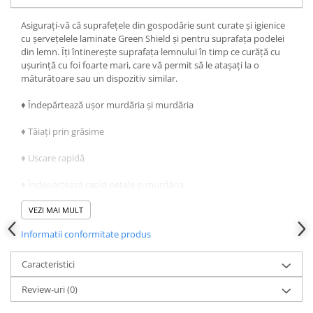
Asigurați-vă că suprafețele din gospodărie sunt curate și igienice
cu șervețelele laminate Green Shield și pentru suprafața podelei
din lemn. Îți întinerește suprafața lemnului în timp ce curăță cu
ușurință cu foi foarte mari, care vă permit să le atașați la o
măturătoare sau un dispozitiv similar.
♦ Îndepărtează ușor murdăria și murdăria
♦ Tăiați prin grăsime
♦ Uscare rapidă
♦ Îndepărtează rapid petele și murdăria
♦ Omoara 99,9% dintre bacterii
VEZI MAI MULT
Informatii conformitate produs
♦ Poate fi folosit pe multe suprafete dure
Caracteristici
Review-uri
(0)