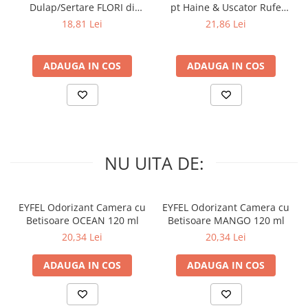
Dulap/Sertare FLORI di
pt Haine & Uscator Rufe
PRIMAVERA 3 buc
SPRING AWAKENING 34 buc
18,81 Lei
21,86 Lei
ADAUGA IN COS
ADAUGA IN COS
NU UITA DE:
EYFEL Odorizant Camera cu
EYFEL Odorizant Camera cu
Betisoare OCEAN 120 ml
Betisoare MANGO 120 ml
20,34 Lei
20,34 Lei
ADAUGA IN COS
ADAUGA IN COS