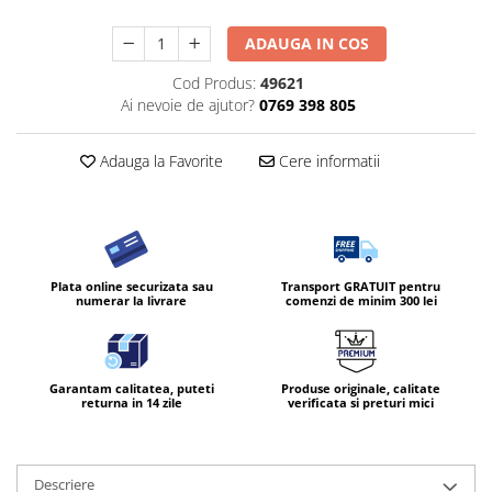
ADAUGA IN COS
Cod Produs:
49621
Ai nevoie de ajutor?
0769 398 805
Adauga la Favorite
Cere informatii
Plata online securizata sau
Transport GRATUIT pentru
numerar la livrare
comenzi de minim 300 lei
Garantam calitatea, puteti
Produse originale, calitate
returna in 14 zile
verificata si preturi mici
Descriere