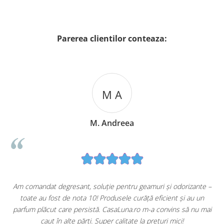
Parerea clientilor conteaza:
M A
M. Andreea
u
Am comandat degresant, soluție pentru geamuri și odorizante –
toate au fost de nota 10! Produsele curăță eficient și au un
ă
parfum plăcut care persistă. CasaLuna.ro m-a convins să nu mai
caut în alte părți. Super calitate la prețuri mici!