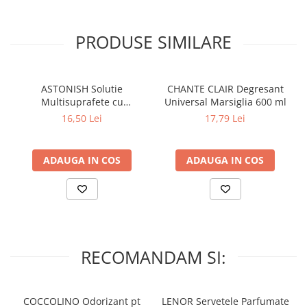
PRODUSE SIMILARE
ASTONISH Solutie
CHANTE CLAIR Degresant
Multisuprafete cu
Universal Marsiglia 600 ml
Bicarbonat de Sodiu 750 ml
16,50 Lei
17,79 Lei
ADAUGA IN COS
ADAUGA IN COS
RECOMANDAM SI:
COCCOLINO Odorizant pt
LENOR Servetele Parfumate