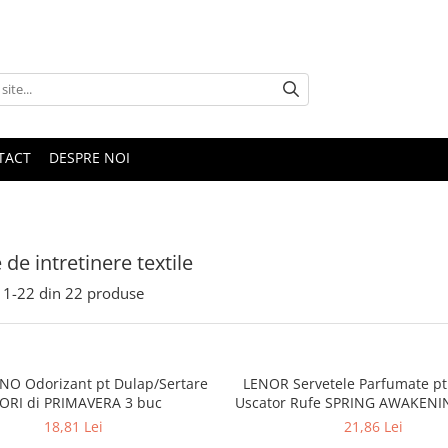
TACT
DESPRE NOI
 de intretinere textile
1-
22
din
22
produse
O Odorizant pt Dulap/Sertare
LENOR Servetele Parfumate pt
LORI di PRIMAVERA 3 buc
Uscator Rufe SPRING AWAKENI
18,81 Lei
21,86 Lei