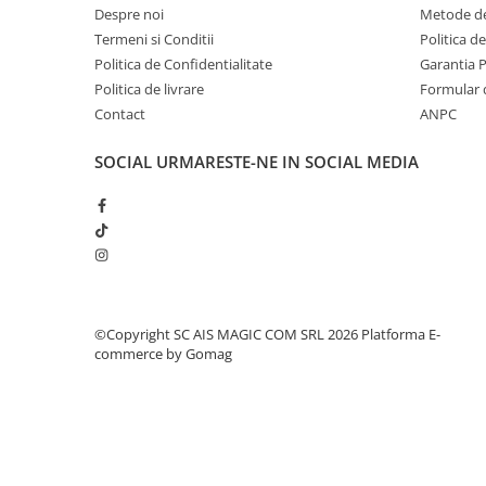
Despre noi
Metode de
Odorizante
Termeni si Conditii
Politica d
Odorizante
Politica de Confidentialitate
Garantia 
Aer Conditionat
Politica de livrare
Formular 
Contact
ANPC
Baie
Camera
SOCIAL
URMARESTE-NE IN SOCIAL MEDIA
Lumanari Parfumate
Masina
Deodorante & Parfumuri
Deodorante & Parfumuri
Parfumuri
Roll-on
©Copyright SC AIS MAGIC COM SRL 2026
Platforma E-
commerce by Gomag
Spray
Stick
Casete cadou
Casete cadou