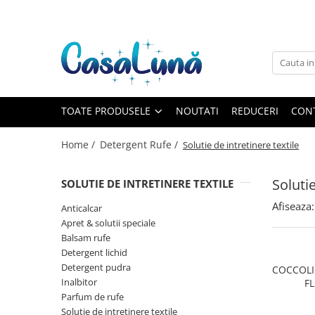
Toate Produsele
Gamma D'ORO
Gamma D'ORO
Gamma D'ORO Odorizant Cu
TOATE PRODUSELE
NOUTATI
REDUCERI
CON
Betisoare 120 ml
EYFEL
Home /
Detergent Rufe /
Solutie de intretinere textile
EYFEL
EYFEL Odorizant Auto 10 ml
Solutie
SOLUTIE DE INTRETINERE TEXTILE
EYFEL Odorizant Camera cu
Afiseaza:
Anticalcar
Betisoare 120 ml
Apret & solutii speciale
EYFEL Spray Odorizant 400 ml
Balsam rufe
Detergent lichid
LORIS
Detergent pudra
COCCOLIN
LORIS
Inalbitor
F
LORIS Odorizant cu Betisoare 120
Parfum de rufe
ml
Solutie de intretinere textile