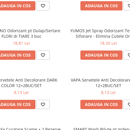
ADAUGA IN COS
ADAUGA IN COS
O Odorizant pt Dulap/Sertare
YUMOS Jet Spray Odorizant Tex
FLORI di TIARE 3 buc
Sifonare - Elimina Cutele O
Salbatica 200 ml
18,81 Lei
18,50 Lei
ADAUGA IN COS
ADAUGA IN COS
rvetele Anti Decolorare DARK
VAPA Servetele Anti Decolora
COLOR 12+2BUC/SET
12+2BUC/SET
8,13 Lei
8,13 Lei
ADAUGA IN COS
ADAUGA IN COS
la Curatare Scame + 2 Rezerve
SMART Wash Bilute pt Indep