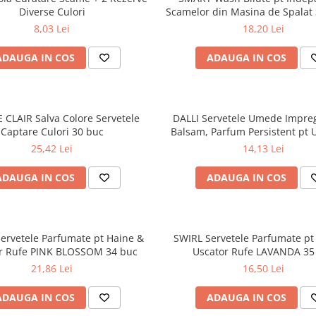
Diverse Culori
Scamelor din Masina de Spalat
8,03 Lei
18,20 Lei
ADAUGA IN COS
ADAUGA IN COS
CLAIR Salva Colore Servetele
DALLI Servetele Umede Impre
Captare Culori 30 buc
Balsam, Parfum Persistent pt 
de Rufe 25 buc
25,42 Lei
14,13 Lei
ADAUGA IN COS
ADAUGA IN COS
ervetele Parfumate pt Haine &
SWIRL Servetele Parfumate pt
r Rufe PINK BLOSSOM 34 buc
Uscator Rufe LAVANDA 35
21,86 Lei
16,50 Lei
ADAUGA IN COS
ADAUGA IN COS