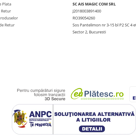
 Plata
SC AIS MAGIC COM SRL
e Retur
J2018003891400
Produselor
RO39054260
de Retur
Sos Pantelimon nr 3-15 bl P2 SC 4 e
Sector 2, Bucuresti