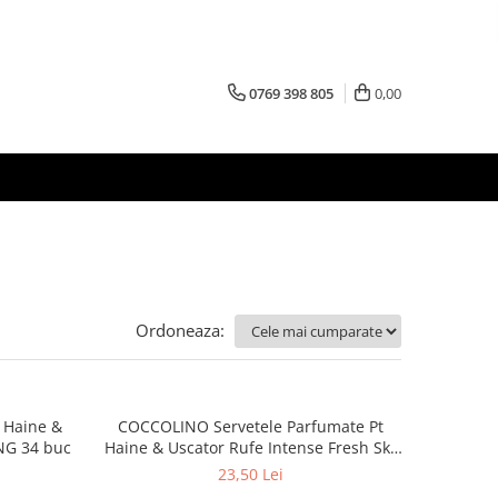
0769 398 805
0,00
Ordoneaza:
 Haine &
COCCOLINO Servetele Parfumate Pt
NG 34 buc
Haine & Uscator Rufe Intense Fresh Sky
20 buc
23,50 Lei