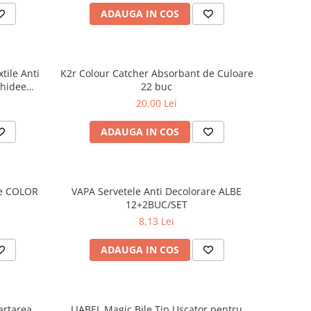
ADAUGA IN COS
tile Anti
K2r Colour Catcher Absorbant de Culoare
rhidee
22 buc
20,00 Lei
ADAUGA IN COS
re COLOR
VAPA Servetele Anti Decolorare ALBE
12+2BUC/SET
8,13 Lei
ADAUGA IN COS
artarea
LIABEL Magic Bile Tip Uscator pentru