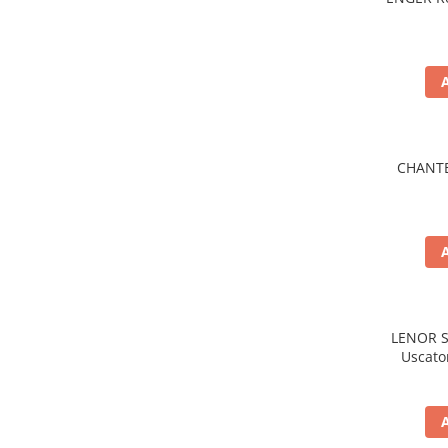
Baie
Bucatarie
Combaterea Insectelor
Daunatoare
Diverse produse de uz casnic
Geamuri
CHANTE 
Mobilier
Pardoseli
Saci Menajeri
Servetele Umede Multisuprfete
Ingrijire Personala
LENOR S
Ingrijire Personala
Uscato
Ingrijirea corpului
Bureti/Perie
Crema
Deo Incaltaminte