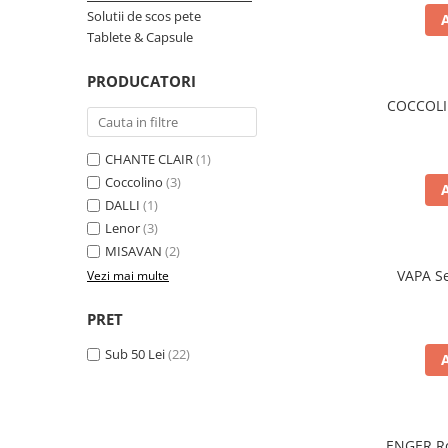
Detergent Rufe
Solutii de scos pete
Tablete & Capsule
Detergent Rufe
Anticalcar
PRODUCATORI
Apret & solutii speciale
COCCOLIN
Balsam rufe
Detergent lichid
CHANTE CLAIR
(1)
Coccolino
(3)
Detergent pudra
DALLI
(1)
Inalbitor
Lenor
(3)
Parfum de rufe
MISAVAN
(2)
VAPA Se
Vezi mai multe
Solutie de intretinere textile
Solutii de scos pete
PRET
Tablete & Capsule
Sub 50 Lei
(22)
Produse Dezinfectante-
Antibacteriene
Produse de uz casnic
Produse de uz casnic
ENGER Ro