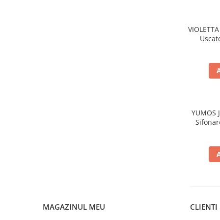
Gel de dus
Igiena orala
VIOLETTA 
Ingrijire intima
Uscat
Lotiune de corp
Produse pentru ras
Sapunuri
Spuma de baie
Ingrijirea parului
YUMOS Je
Balsam de par
Sifonar
Fixativ si spuma de par
Masca & Gel de par
Sampon
Vopsea de par
Servetele Umede & Uscate
Ingrijire copii
MAGAZINUL MEU
CLIENTI
Ingrijire copii
Cosmetice copii