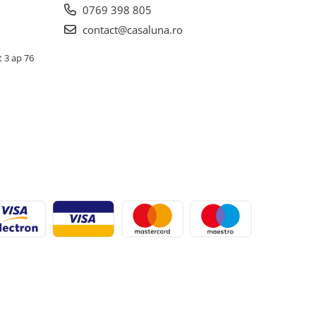
0769 398 805
contact@casaluna.ro
t 3 ap 76