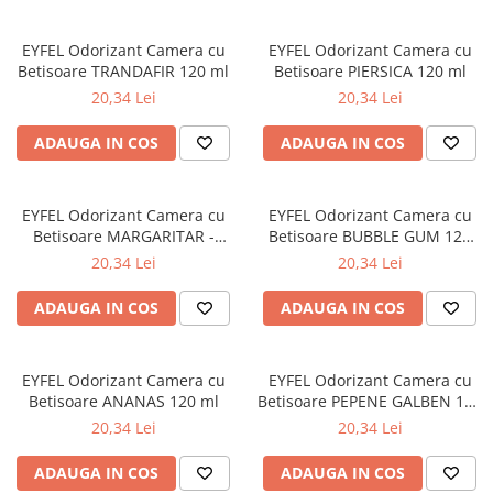
Diverse produse de uz casnic
EYFEL Odorizant Camera cu
EYFEL Odorizant Camera cu
Geamuri
Betisoare TRANDAFIR 120 ml
Betisoare PIERSICA 120 ml
Mobilier
20,34 Lei
20,34 Lei
Pardoseli
ADAUGA IN COS
ADAUGA IN COS
Saci Menajeri
Servetele Umede Multisuprfete
EYFEL Odorizant Camera cu
EYFEL Odorizant Camera cu
Ingrijire Personala
Betisoare MARGARITAR -
Betisoare BUBBLE GUM 120
LACRAMIOARE 120 ml
ml
Ingrijirea corpului
20,34 Lei
20,34 Lei
Bureti/Perie
ADAUGA IN COS
ADAUGA IN COS
Crema
Deo Incaltaminte
EYFEL Odorizant Camera cu
EYFEL Odorizant Camera cu
Gel de dus
Betisoare ANANAS 120 ml
Betisoare PEPENE GALBEN 120
Igiena orala
ml
20,34 Lei
20,34 Lei
Ingrijire intima
Lotiune de corp
ADAUGA IN COS
ADAUGA IN COS