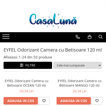
Toate Produsele
Gamma D'ORO
Gamma D'ORO Odorizant Cu
Betisoare 120 ml
EYFEL
EYFEL Odorizant Camera cu Betisoare 120 ml
EYFEL Odorizant Auto 10 ml
Afiseaza:
1-
24
din
50
produse
EYFEL Odorizant Camera cu
Betisoare 120 ml
FILTRE
EYFEL Spray Odorizant 400 ml
LORIS
EYFEL Odorizant Camera cu
EYFEL Odorizant Camera cu
LORIS Odorizant cu Betisoare 120
Betisoare OCEAN 120 ml
Betisoare MANGO 120 ml
ml
20,34 Lei
20,34 Lei
Detergent Rufe
ADAUGA IN COS
ADAUGA IN COS
Anticalcar