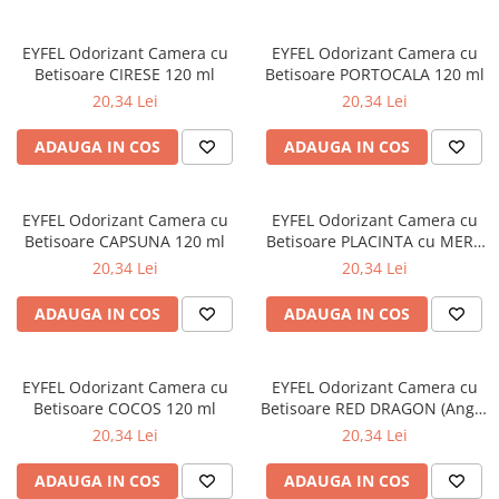
Produse pentru ras
Sapunuri
EYFEL Odorizant Camera cu
EYFEL Odorizant Camera cu
Spuma de baie
Betisoare CIRESE 120 ml
Betisoare PORTOCALA 120 ml
Ingrijirea parului
20,34 Lei
20,34 Lei
Balsam de par
ADAUGA IN COS
ADAUGA IN COS
Fixativ si spuma de par
Masca & Gel de par
Sampon
EYFEL Odorizant Camera cu
EYFEL Odorizant Camera cu
Vopsea de par
Betisoare CAPSUNA 120 ml
Betisoare PLACINTA cu MERE
120 ml
20,34 Lei
20,34 Lei
Servetele Umede & Uscate
Ingrijire copii
ADAUGA IN COS
ADAUGA IN COS
Cosmetice copii
Odorizante
EYFEL Odorizant Camera cu
EYFEL Odorizant Camera cu
Aer Conditionat
Betisoare COCOS 120 ml
Betisoare RED DRAGON (Angel
Fire Anti Tabac) 120 ml
Baie
20,34 Lei
20,34 Lei
Camera
ADAUGA IN COS
ADAUGA IN COS