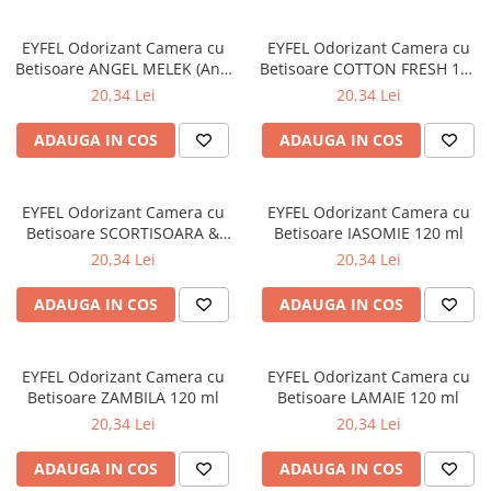
Apret & solutii speciale
Balsam rufe
EYFEL Odorizant Camera cu
EYFEL Odorizant Camera cu
Betisoare ANGEL MELEK (Anti
Betisoare COTTON FRESH 120
Detergent lichid
Tabac) 120 ml
ml
20,34 Lei
20,34 Lei
Detergent pudra
ADAUGA IN COS
ADAUGA IN COS
Inalbitor
Parfum de rufe
EYFEL Odorizant Camera cu
EYFEL Odorizant Camera cu
Solutie de intretinere textile
Betisoare SCORTISOARA &
Betisoare IASOMIE 120 ml
Solutii de scos pete
CUISOARE 120 ml
20,34 Lei
20,34 Lei
Tablete & Capsule
ADAUGA IN COS
ADAUGA IN COS
Produse Dezinfectante-
Antibacteriene
Produse de uz casnic
EYFEL Odorizant Camera cu
EYFEL Odorizant Camera cu
Baie
Betisoare ZAMBILA 120 ml
Betisoare LAMAIE 120 ml
20,34 Lei
20,34 Lei
Bucatarie
Combaterea Insectelor
ADAUGA IN COS
ADAUGA IN COS
Daunatoare