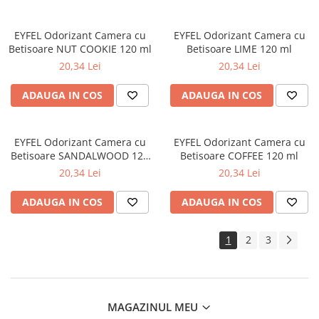
Lumanari Parfumate
Masina
EYFEL Odorizant Camera cu
EYFEL Odorizant Camera cu
Deodorante & Parfumuri
Betisoare NUT COOKIE 120 ml
Betisoare LIME 120 ml
Parfumuri
20,34 Lei
20,34 Lei
Roll-on
ADAUGA IN COS
ADAUGA IN COS
Spray
Stick
EYFEL Odorizant Camera cu
EYFEL Odorizant Camera cu
Casete cadou
Betisoare SANDALWOOD 120
Betisoare COFFEE 120 ml
ml
Pentru COPIL
20,34 Lei
20,34 Lei
Pentru EA
ADAUGA IN COS
ADAUGA IN COS
Pentru EL
Cosmetice Auto
1
2
3
Pet Shop
Covoare & Tapiterii
MAGAZINUL MEU