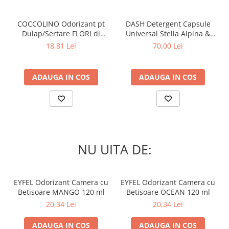
COCCOLINO Odorizant pt
DASH Detergent Capsule
Dulap/Sertare FLORI di
Universal Stella Alpina &
PRIMAVERA 3 buc
Muschino Bianco 60 buc
18,81 Lei
70,00 Lei
ADAUGA IN COS
ADAUGA IN COS
NU UITA DE:
EYFEL Odorizant Camera cu
EYFEL Odorizant Camera cu
Betisoare MANGO 120 ml
Betisoare OCEAN 120 ml
20,34 Lei
20,34 Lei
ADAUGA IN COS
ADAUGA IN COS