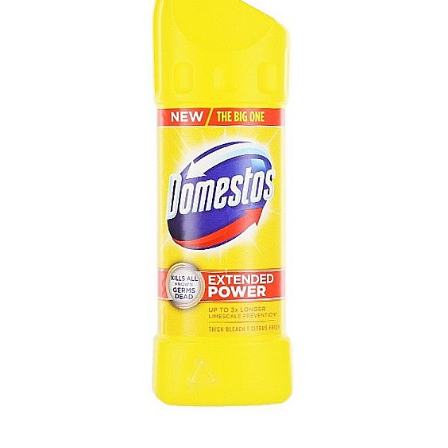
Masca & Gel de par
Sampon
Vopsea de par
Servetele Umede & Uscate