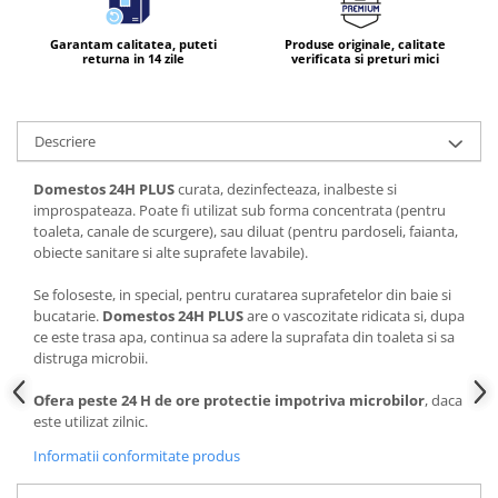
Garantam calitatea, puteti
Produse originale, calitate
returna in 14 zile
verificata si preturi mici
Descriere
Domestos 24H PLUS
curata, dezinfecteaza, inalbeste si
improspateaza. Poate fi utilizat sub forma concentrata (pentru
toaleta, canale de scurgere), sau diluat (pentru pardoseli, faianta,
obiecte sanitare si alte suprafete lavabile).
Se foloseste, in special, pentru curatarea suprafetelor din baie si
bucatarie.
Domestos 24H PLUS
are o vascozitate ridicata si, dupa
ce este trasa apa, continua sa adere la suprafata din toaleta si sa
distruga microbii.
Ofera peste 24 H de ore protectie impotriva microbilor
, daca
este utilizat zilnic.
Informatii conformitate produs