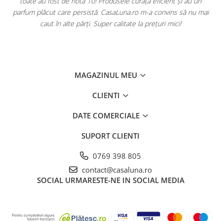
toate au fost de nota 10! Produsele curăță eficient și au un
ă
parfum plăcut care persistă. CasaLuna.ro m-a convins să nu mai
caut în alte părți. Super calitate la prețuri mici!
MAGAZINUL MEU
CLIENTI
DATE COMERCIALE
SUPORT CLIENTI
0769 398 805
contact@casaluna.ro
SOCIAL
URMARESTE-NE IN SOCIAL MEDIA