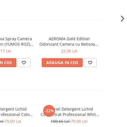
va Spray Camera
AEROMA Gold Edition
EYFEL Od
en (YUMOS ROZ)
Odorizant Camera cu Betisoare
Betisoare
60 ml
Intense Vibe 125 ml
Ta
,17 Lei
22,50 Lei
N COS
ADAUGA IN COS
ADAUG
tergent Lichid
A+ Ariel Detergent Lichid
LENOR D
-22%
-30%
ofessional Color
Concentrat Professional White
Allin1 PO
102 Spalari)
4.62 L (102 Spalari)
Awak
Lei
79,00 Lei
100,66 Lei
79,00 Lei
66,0