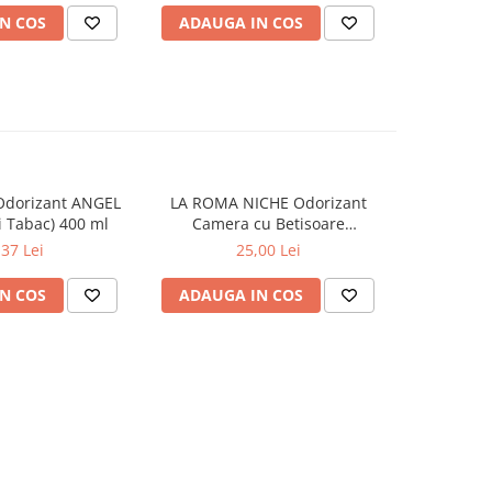
N COS
ADAUGA IN COS
ADAUG
Odorizant ANGEL
LA ROMA NICHE Odorizant
YUMOS Rez
 Tabac) 400 ml
Camera cu Betisoare
Flower G
MADEMOSELLE 120 ml
,37 Lei
25,00 Lei
N COS
ADAUGA IN COS
ADAUG