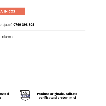
A IN COS
e ajutor?
0769 398 805
informatii
puteti
Produse originale, calitate
e
verificata si preturi mici