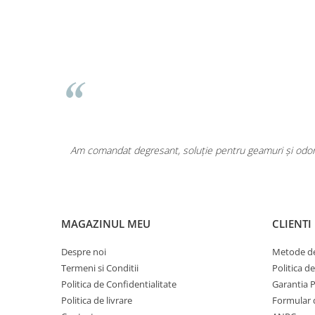
Pentru COPIL
Pentru EA
Pentru EL
Cosmetice Auto
Pet Shop
Covoare & Tapiterii
area a fost
Am comandat degresant, soluție pentru geamuri și odoriz
MAGAZINUL MEU
CLIENTI
Despre noi
Metode de
Termeni si Conditii
Politica d
Politica de Confidentialitate
Garantia 
Politica de livrare
Formular 