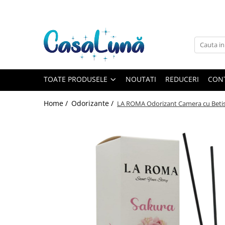
Toate Produsele
Gamma D'ORO
Gamma D'ORO
Gamma D'ORO Odorizant Cu
TOATE PRODUSELE
NOUTATI
REDUCERI
CON
Betisoare 120 ml
EYFEL
Home /
Odorizante /
LA ROMA Odorizant Camera cu Bet
EYFEL
EYFEL Odorizant Auto 10 ml
EYFEL Odorizant Camera cu
Betisoare 120 ml
EYFEL Spray Odorizant 400 ml
LORIS
LORIS
LORIS Odorizant cu Betisoare 120
ml