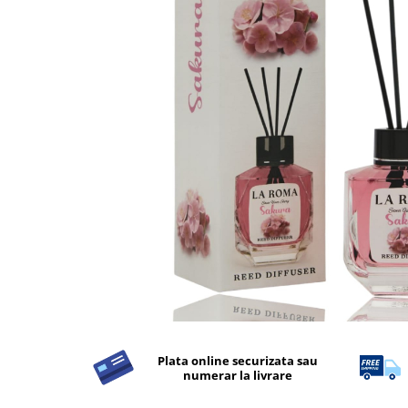
Detergent Rufe
Detergent Rufe
Anticalcar
Apret & solutii speciale
Balsam rufe
Detergent lichid
Detergent pudra
Inalbitor
Parfum de rufe
Solutie de intretinere textile
Solutii de scos pete
Tablete & Capsule
Produse Dezinfectante-
Antibacteriene
Plata online securizata sau
numerar la livrare
Produse de uz casnic
Produse de uz casnic