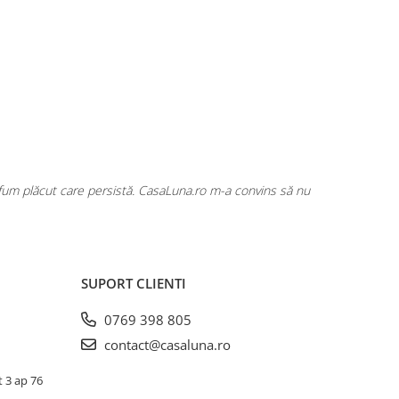
rfum plăcut care persistă. CasaLuna.ro m-a convins să nu
Cumpăr fre
SUPORT CLIENTI
0769 398 805
contact@casaluna.ro
t 3 ap 76