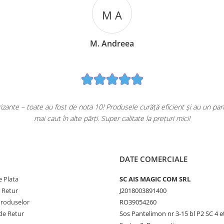
M A
M. Andreea
ante – toate au fost de nota 10! Produsele curăță eficient și au un pa
mai caut în alte părți. Super calitate la prețuri mici!
DATE COMERCIALE
 Plata
SC AIS MAGIC COM SRL
e Retur
J2018003891400
Produselor
RO39054260
de Retur
Sos Pantelimon nr 3-15 bl P2 SC 4 e