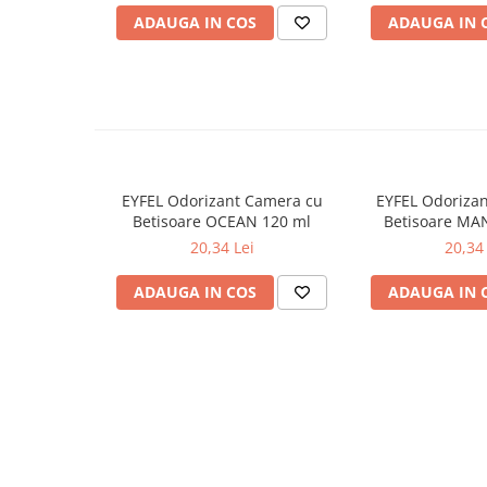
ADAUGA IN COS
ADAUGA IN 
Odorizante
Odorizante
Aer Conditionat
Baie
Camera
Lumanari Parfumate
EYFEL Odorizant Camera cu
EYFEL Odoriza
Masina
Betisoare OCEAN 120 ml
Betisoare MA
20,34 Lei
20,34 
Deodorante & Parfumuri
Deodorante & Parfumuri
ADAUGA IN COS
ADAUGA IN 
Parfumuri
Roll-on
Spray
Stick
Casete cadou
Casete cadou