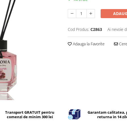
ADAUG
Cod Produs:
C2863
Ai nevoie d
Adauga la Favorite
Cere 
Transport GRATUIT pentru
Garantam calitatea, 
comenzi de minim 300 lei
returna in 14 zil