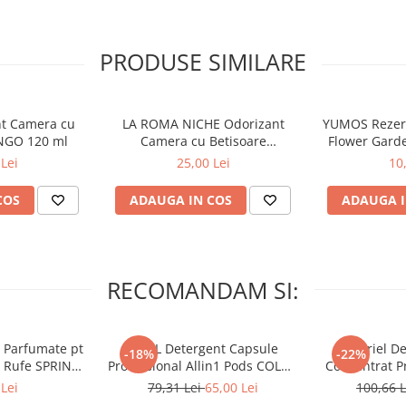
PRODUSE SIMILARE
nt Camera cu
LA ROMA NICHE Odorizant
YUMOS Rezer
NGO 120 ml
Camera cu Betisoare
Flower Gard
MADEMOSELLE 120 ml
2
Lei
25,00 Lei
10
COS
ADAUGA IN COS
ADAUGA I
RECOMANDAM SI:
 Parfumate pt
ARIEL Detergent Capsule
A+ Ariel De
-18%
-22%
r Rufe SPRING
Professional Allin1 Pods COLOR
Concentrat Pr
 34 buc
60 buc
4.62 L (
Lei
79,31 Lei
65,00 Lei
100,66 