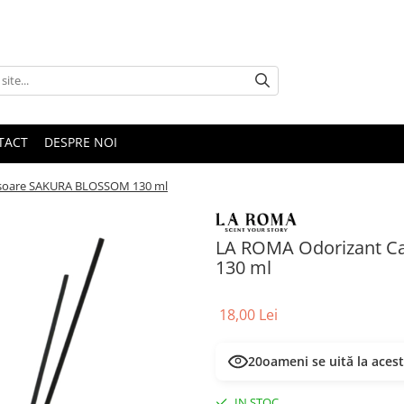
TACT
DESPRE NOI
isoare SAKURA BLOSSOM 130 ml
LA ROMA Odorizant C
130 ml
18,00 Lei
20
oameni se uită la aces
IN STOC