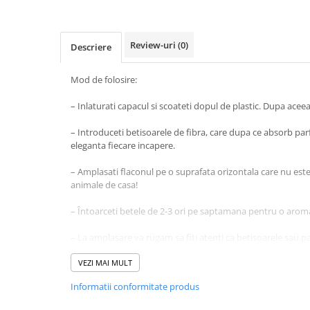
Baie
Bucatarie
Review-uri
(0)
Descriere
Combaterea Insectelor
Daunatoare
Mod de folosire:
Diverse produse de uz casnic
– Inlaturati capacul si scoateti dopul de plastic. Dupa acee
Geamuri
– Introduceti betisoarele de fibra, care dupa ce absorb p
Mobilier
eleganta fiecare incapere.
Pardoseli
– Amplasati flaconul pe o suprafata orizontala care nu este 
Saci Menajeri
animale de casa!
Servetele Umede Multisuprfete
– Întoarceti betele de 2-3 ori pe saptamana pentru o arom
Ingrijire Personala
Ingrijire Personala
– La amplasare va rugam sa fiti atenti ca betisoarele sau p
suprafete lacuite din plastic, fiindca ele pot fi deteriorate.
Ingrijirea corpului
VEZI MAI MULT
Bureti/Perie
– A se pastra la temperaturi intre 5-30 grade Celsius.
Informatii conformitate produs
Crema
– Nu expuneti la lumina directa a soarelui!
Deo Incaltaminte