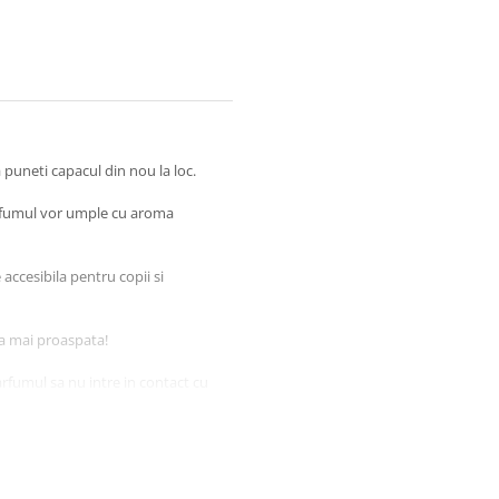
a puneti capacul din nou la loc.
arfumul vor umple cu aroma
accesibila pentru copii si
a mai proaspata!
arfumul sa nu intre in contact cu