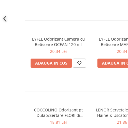
Gel de dus
Igiena orala
Ingrijire intima
Lotiune de corp
Produse pentru ras
EYFEL Odorizant Camera cu
EYFEL Odoriza
Sapunuri
Betisoare OCEAN 120 ml
Betisoare MA
20,34 Lei
20,34 
Spuma de baie
Ingrijirea parului
ADAUGA IN COS
ADAUGA IN 
Balsam de par
Fixativ si spuma de par
Masca & Gel de par
Sampon
Vopsea de par
Servetele Umede & Uscate
COCCOLINO Odorizant pt
LENOR Servetele
Ingrijire copii
Dulap/Sertare FLORI di
Haine & Uscato
Ingrijire copii
PRIMAVERA 3 buc
AWAKENING
18,81 Lei
21,86 
Cosmetice copii