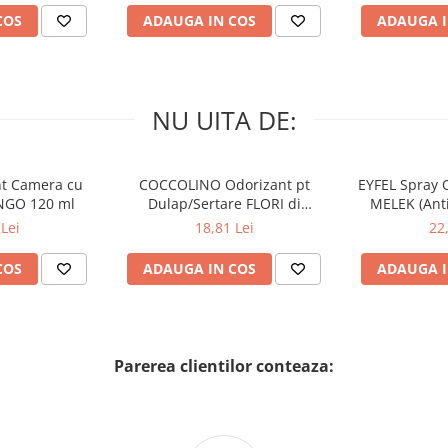
COS
ADAUGA IN COS
ADAUGA I
NU UITA DE:
nt Camera cu
COCCOLINO Odorizant pt
EYFEL Spray 
NGO 120 ml
Dulap/Sertare FLORI di
MELEK (Anti
PRIMAVERA 3 buc
Lei
18,81 Lei
22
COS
ADAUGA IN COS
ADAUGA I
Parerea clientilor conteaza: