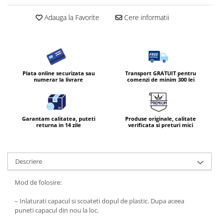
Diverse produse de uz casnic
Adauga la Favorite
Cere informatii
Geamuri
Mobilier
Pardoseli
Saci Menajeri
Plata online securizata sau
Transport GRATUIT pentru
numerar la livrare
comenzi de minim 300 lei
Servetele Umede Multisuprfete
Ingrijire Personala
Ingrijirea corpului
Garantam calitatea, puteti
Produse originale, calitate
returna in 14 zile
verificata si preturi mici
Bureti/Perie
Crema
Deo Incaltaminte
Descriere
Gel de dus
Igiena orala
Mod de folosire:
Ingrijire intima
– Inlaturati capacul si scoateti dopul de plastic. Dupa aceea
Lotiune de corp
puneti capacul din nou la loc.