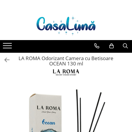
Toate Produsele
Gamma D'ORO
Gamma D'ORO Odorizant Cu
Betisoare 120 ml
EYFEL
LA ROMA Odorizant Camera cu Betisoare
EYFEL Odorizant Auto 10 ml
OCEAN 130 ml
EYFEL Odorizant Camera cu
Betisoare 120 ml
EYFEL Spray Odorizant 400 ml
LORIS
LORIS Odorizant cu Betisoare 120
ml
Detergent Rufe
Anticalcar