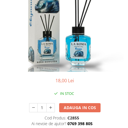
Apret & solutii speciale
Balsam rufe
Detergent lichid
Detergent pudra
Inalbitor
Parfum de rufe
Solutie de intretinere textile
Solutii de scos pete
Tablete & Capsule
18,00 Lei
Produse Dezinfectante-
Antibacteriene
IN STOC
Produse de uz casnic
Baie
ADAUGA IN COS
Bucatarie
Cod Produs:
C2855
Combaterea Insectelor
Ai nevoie de ajutor?
0769 398 805
Daunatoare