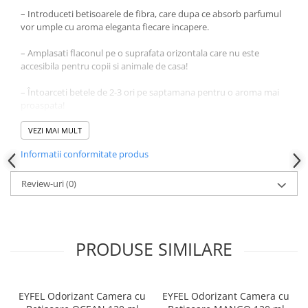
Produse pentru ras
– Introduceti betisoarele de fibra, care dupa ce absorb parfumul
Sapunuri
vor umple cu aroma eleganta fiecare incapere.
Spuma de baie
– Amplasati flaconul pe o suprafata orizontala care nu este
Ingrijirea parului
accesibila pentru copii si animale de casa!
Balsam de par
– Întoarceti betele de 2-3 ori pe saptamana pentru o aroma mai
Fixativ si spuma de par
proaspata!
Masca & Gel de par
Sampon
– La amplasare va rugam sa fiti atenti ca betisoarele sau parfumul
VEZI MAI MULT
sa nu intre in contact cu suprafete lacuite din plastic, fiindca ele
Vopsea de par
Informatii conformitate produs
pot fi deteriorate.
Servetele Umede & Uscate
– A se pastra la temperaturi intre 5-30 grade Celsius.
Review-uri
(0)
Ingrijire copii
Cosmetice copii
– Nu expuneti la lumina directa a soarelui!
Odorizante
PRODUSE SIMILARE
Aer Conditionat
Baie
Camera
EYFEL Odorizant Camera cu
EYFEL Odorizant Camera cu