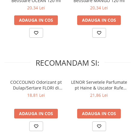
Lumanari Parfumate
Betisoare OCEAN 120 ml
Betisoare MANGO 120 ml
20,34 Lei
20,34 Lei
Masina
Deodorante & Parfumuri
ADAUGA IN COS
ADAUGA IN COS
Parfumuri
Roll-on
Spray
Stick
RECOMANDAM SI:
Casete cadou
Pentru COPIL
Pentru EA
COCCOLINO Odorizant pt
LENOR Servetele Parfumate
Dulap/Sertare FLORI di
pt Haine & Uscator Rufe
Pentru EL
PRIMAVERA 3 buc
SPRING AWAKENING 34 buc
18,81 Lei
21,86 Lei
Cosmetice Auto
Pet Shop
ADAUGA IN COS
ADAUGA IN COS
Covoare & Tapiterii