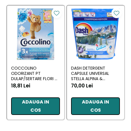
COCCOLINO
DASH DETERGENT
ODORIZANT PT
CAPSULE UNIVERSAL
DULAP/SERTARE FLORI DI
STELLA ALPINA &
PRIMAVERA 3 BUC
MUSCHINO BIANCO 60
18,81 Lei
70,00 Lei
BUC
ADAUGA IN
ADAUGA IN
COS
COS