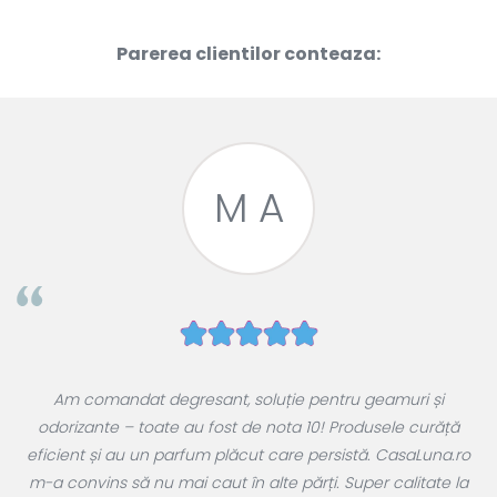
Parerea clientilor conteaza:
M A
e
Am comandat degresant, soluție pentru geamuri și
ul
odorizante – toate au fost de nota 10! Produsele curăță
 a
eficient și au un parfum plăcut care persistă. CasaLuna.ro
r
m-a convins să nu mai caut în alte părți. Super calitate la