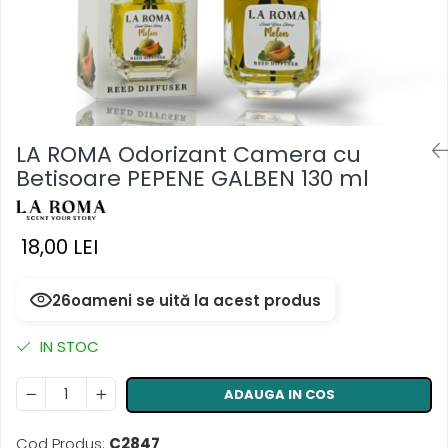
Masca & Gel de par
Sampon
Vopsea de par
Servetele Umede & Uscate
LA ROMA Odorizant Camera cu
Betisoare PEPENE GALBEN 130 ml
18,00 LEI
26
oameni se uită la acest produs
IN STOC
ADAUGA IN COS
Cod Produs:
C2847