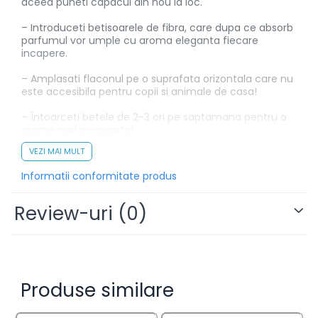
aceea puneti capacul din nou la loc.
– Introduceti betisoarele de fibra, care dupa ce absorb
parfumul vor umple cu aroma eleganta fiecare
incapere.
– Amplasati flaconul pe o suprafata orizontala care nu
este accesibila pentru copii si animale de casa!
– Întoarceti betele de 2-3 ori pe saptamana pentru o
aroma mai proaspata!
VEZI MAI MULT
– La amplasare va rugam sa fiti atenti ca betisoarele
sau parfumul sa nu intre in contact cu suprafete
Informatii conformitate produs
lacuite din plastic, fiindca ele pot fi deteriorate.
– A se pastra la temperaturi intre 5-30 grade Celsius.
Review-uri
(0)
– Nu expuneti la lumina directa a soarelui!
Produse similare