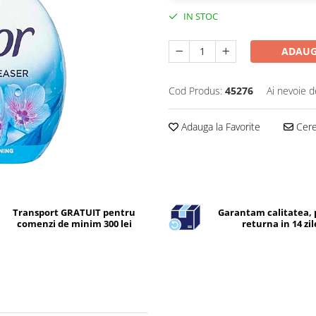
IN STOC
ADAUG
Cod Produs:
45276
Ai nevoie d
Adauga la Favorite
Cere 
Transport GRATUIT pentru
Garantam calitatea, 
comenzi de minim 300 lei
returna in 14 zil