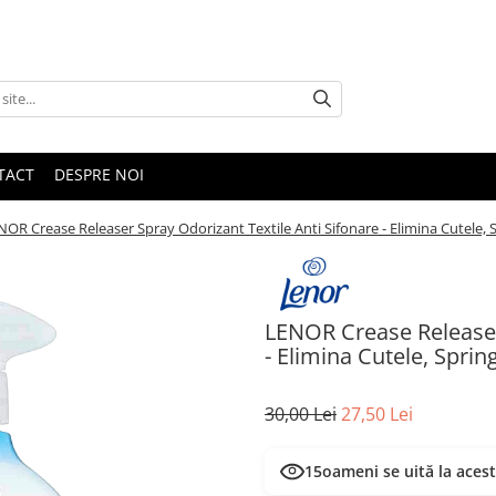
TACT
DESPRE NOI
NOR Crease Releaser Spray Odorizant Textile Anti Sifonare - Elimina Cutele,
LENOR Crease Releaser 
- Elimina Cutele, Spri
30,00 Lei
27,50 Lei
15
oameni se uită la aces