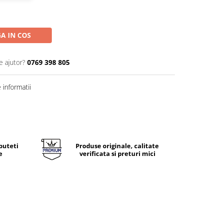
A IN COS
e ajutor?
0769 398 805
informatii
puteti
Produse originale, calitate
e
verificata si preturi mici