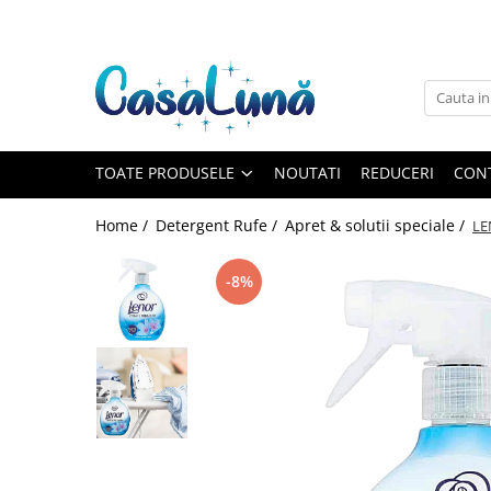
Toate Produsele
Gamma D'ORO
Gamma D'ORO
Gamma D'ORO Odorizant Cu
TOATE PRODUSELE
NOUTATI
REDUCERI
CON
Betisoare 120 ml
EYFEL
Home /
Detergent Rufe /
Apret & solutii speciale /
LE
EYFEL
EYFEL Odorizant Auto 10 ml
-8%
EYFEL Odorizant Camera cu
Betisoare 120 ml
EYFEL Spray Odorizant 400 ml
LORIS
LORIS
LORIS Odorizant cu Betisoare 120
ml