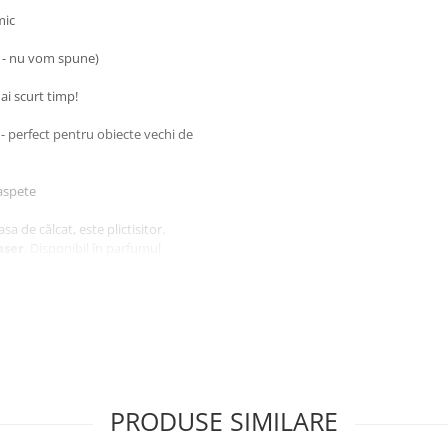
mic
i - nu vom spune)
ai scurt timp!
ă - perfect pentru obiecte vechi de
aspete
a de călcat, este plictisitor.
aser
. Disponibil în parfumul
e utilizat îndepărtează toată
i simplu pulverizați pe hainele
indeti și lăsați-să se usuce pentru
t netede.
de îmbrăcăminte, cum ar fi
PRODUSE SIMILARE