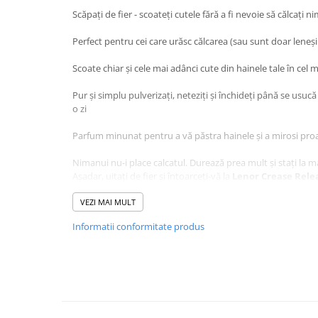
Baie
Scăpați de fier - scoateți cutele fără a fi nevoie să călcați ni
Bucatarie
Perfect pentru cei care urăsc călcarea (sau sunt doar leneș
Combaterea Insectelor
Scoate chiar și cele mai adânci cute din hainele tale în cel m
Daunatoare
Diverse produse de uz casnic
Pur și simplu pulverizați, neteziți și închideți până se usuc
o zi
Geamuri
Parfum minunat pentru a vă păstra hainele și a mirosi pro
Mobilier
Pardoseli
Nimanui nu-i place calcatul. Durează prea mult și stați la mas
Așadar, uitați de fier și întoarceți-vă la
Lenor
Crease Rele
Saci Menajeri
clasic și încântător
Spring Awakening
, acest spray ușor d
Servetele Umede Multisuprfete
cutele.
VEZI MAI MULT
Ingrijire Personala
Informatii conformitate produs
Utilizarea
Lenor Crease Release
este foarte ușoară. Pur ș
Ingrijire Personala
încrețite înainte de a trage și netezi orice riduri și cute .Int
suprafata plata, intinsa, pantalonii și cămășile vor fi perfec
Ingrijirea corpului
Bureti/Perie
Acest spray este perfect pentru utilizare pe toate tipurile 
tricouri, articole de îmbrăcăminte din lenjerie și cearșafuri!
Crema
Deo Incaltaminte