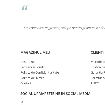
Pentru COPIL
Pentru EA
Pentru EL
Cosmetice Auto
area a fost
Am comandat degresant, soluție pentru geamuri și odoriz
Pet Shop
Covoare & Tapiterii
MAGAZINUL MEU
CLIENTI
Despre noi
Metode de
Termeni si Conditii
Politica d
Politica de Confidentialitate
Garantia 
Politica de livrare
Formular 
Contact
ANPC
SOCIAL
URMARESTE-NE IN SOCIAL MEDIA