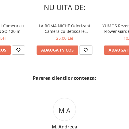
NU UITA DE:
nt Camera cu
LA ROMA NICHE Odorizant
YUMOS Rezer
NGO 120 ml
Camera cu Betisoare
Flower Gard
MADEMOSELLE 120 ml
2
Lei
25,00 Lei
10
COS
ADAUGA IN COS
ADAUGA I
Parerea clientilor conteaza:
M A
M. Andreea