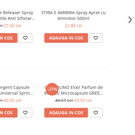
 Releaser Spray
STIRA E AMMIRA Spray Apret cu
FELCE AZZ
tile Anti Sifonare
Amindon 500ml
Par
Cutele, Summer
ei
27,50 Lei
22,88 Lei
e 500 ml
N COS
ADAUGA IN COS
ADAUG
rgent Capsule
COCCOLINO Elixir Parfum de
DASH De
-27%
Universal Spring
Rufe cu Microcapsule GREEN
Univers
ing 38 buc
SPA 342 ml
Muschi
ei
46,50 Lei
40,67 Lei
29,50 Lei
N COS
ADAUGA IN COS
ADAUG