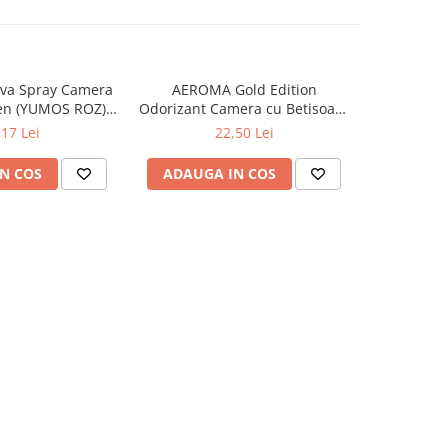
va Spray Camera
AEROMA Gold Edition
EYFEL Od
en (YUMOS ROZ)
Odorizant Camera cu Betisoare
Betisoare
60 ml
Intense Vibe 125 ml
Ta
,17 Lei
22,50 Lei
N COS
ADAUGA IN COS
ADAUG