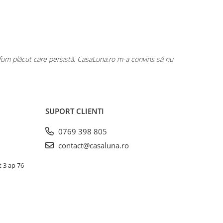
rfum plăcut care persistă. CasaLuna.ro m-a convins să nu
Cumpăr fre
SUPORT CLIENTI
0769 398 805
contact@casaluna.ro
t 3 ap 76