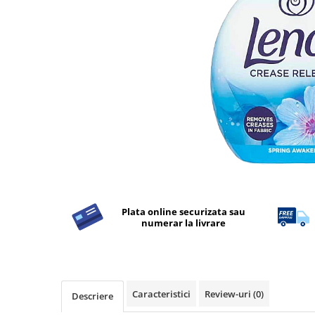
Detergent Rufe
Detergent Rufe
Anticalcar
Apret & solutii speciale
Balsam rufe
Detergent lichid
Detergent pudra
Inalbitor
Parfum de rufe
Solutie de intretinere textile
Plata online securizata sau
Solutii de scos pete
numerar la livrare
Tablete & Capsule
Produse Dezinfectante-
Antibacteriene
Produse de uz casnic
Caracteristici
Review-uri
(0)
Descriere
Produse de uz casnic