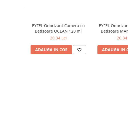
Odorizante
Odorizante
Aer Conditionat
EYFEL Odorizant Camera cu
EYFEL Odoriza
Baie
Betisoare OCEAN 120 ml
Betisoare MA
20,34 Lei
20,34 
Camera
Lumanari Parfumate
ADAUGA IN COS
ADAUGA IN 
Masina
Deodorante & Parfumuri
Deodorante & Parfumuri
Parfumuri
Roll-on
Spray
Stick
Casete cadou
Casete cadou