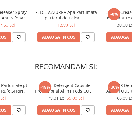
 a stropi cu eliminare a cutelor
afurile pregătite pentru o noapte
eleaser Spray
FELCE AZZURRA Apa Parfumata
LENOR Crease
-8%
 Anti Sifonare
pt Fierul de Calcat 1 L
Odorizant Tex
, Ruby Jasmine
- Elimina 
7,50 Lei
13,90 Lei
30,00 L
u a fi folosit pentru a vă păstra
ml
Breez
z de urgență, dar a fost în coșul
ntr-o călătorie sau într-o vacanță
COS
ADAUGA IN COS
ADAUGA I
vă reîmprospăta lenjeria de pat
e mirositoare încântătoare și
RECOMANDAM SI:
ing Awakening.
 Parfumate pt
ARIEL Detergent Capsule
LENOR Dete
ele fără călcat.
-18%
-30%
r Rufe SPRING
Professional Allin1 Pods COLOR
Allin1 PODS 
 34 buc
60 buc
Awaken
Lei
79,31 Lei
65,00 Lei
66,09 L
losi produsul!
COS
ADAUGA IN COS
ADAUGA I