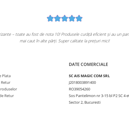
ante – toate au fost de nota 10! Produsele curăță eficient și au un pa
mai caut în alte părți. Super calitate la prețuri mici!
DATE COMERCIALE
 Plata
SC AIS MAGIC COM SRL
e Retur
J2018003891400
Produselor
RO39054260
de Retur
Sos Pantelimon nr 3-15 bl P2 SC 4 e
Sector 2, Bucuresti