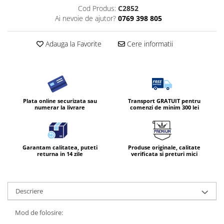
Cod Produs:
C2852
Ai nevoie de ajutor?
0769 398 805
Adauga la Favorite
Cere informatii
Plata online securizata sau
Transport GRATUIT pentru
numerar la livrare
comenzi de minim 300 lei
Garantam calitatea, puteti
Produse originale, calitate
returna in 14 zile
verificata si preturi mici
Descriere
Mod de folosire: