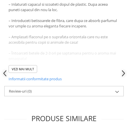
– Inlaturati capacul si scoateti dopul de plastic. Dupa aceea
puneti capacul din nou la loc.
– Introduceti betisoarele de fibra, care dupa ce absorb parfumul
vor umple cu aroma eleganta fiecare incapere.
– Amplasati flaconul pe o suprafata orizontala care nu este
accesibila pentru copii si animale de casa!
– Întoarceti betele de 2-3 ori pe saptamana pentru o aroma mai
proaspata!
– La amplasare va rugam sa fiti atenti ca betisoarele sau parfumul
VEZI MAI MULT
sa nu intre in contact cu suprafete lacuite din plastic, fiindca ele
Informatii conformitate produs
pot fi deteriorate.
– A se pastra la temperaturi intre 5-30 grade Celsius.
Review-uri
(0)
– Nu expuneti la lumina directa a soarelui!
PRODUSE SIMILARE