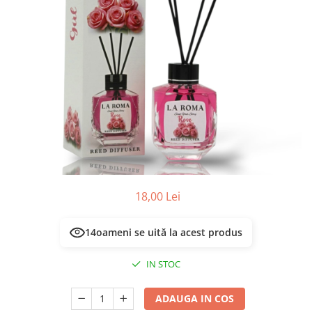
Masca & Gel de par
Sampon
Vopsea de par
Servetele Umede & Uscate
18,00 Lei
17
oameni se uită la acest produs
IN STOC
ADAUGA IN COS