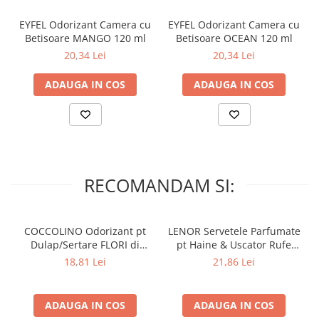
EYFEL Odorizant Camera cu
EYFEL Odorizant Camera cu
Betisoare MANGO 120 ml
Betisoare OCEAN 120 ml
20,34 Lei
20,34 Lei
ADAUGA IN COS
ADAUGA IN COS
RECOMANDAM SI:
COCCOLINO Odorizant pt
LENOR Servetele Parfumate
Dulap/Sertare FLORI di
pt Haine & Uscator Rufe
PRIMAVERA 3 buc
SPRING AWAKENING 34 buc
18,81 Lei
21,86 Lei
ADAUGA IN COS
ADAUGA IN COS