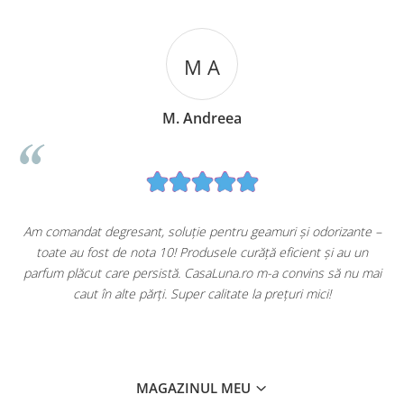
M A
M. Andreea
u
Am comandat degresant, soluție pentru geamuri și odorizante –
toate au fost de nota 10! Produsele curăță eficient și au un
ă
parfum plăcut care persistă. CasaLuna.ro m-a convins să nu mai
caut în alte părți. Super calitate la prețuri mici!
MAGAZINUL MEU