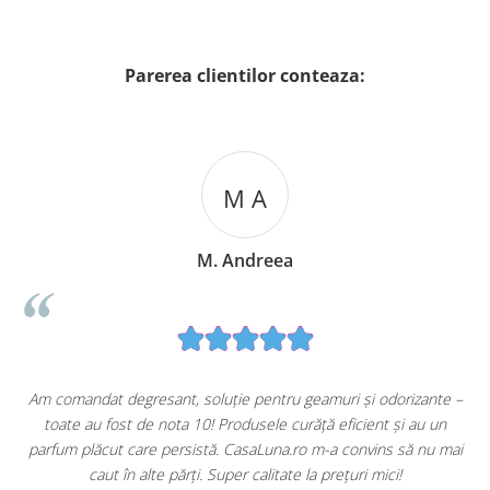
Parerea clientilor conteaza:
M A
M. Andreea
u
Am comandat degresant, soluție pentru geamuri și odorizante –
toate au fost de nota 10! Produsele curăță eficient și au un
ă
parfum plăcut care persistă. CasaLuna.ro m-a convins să nu mai
caut în alte părți. Super calitate la prețuri mici!