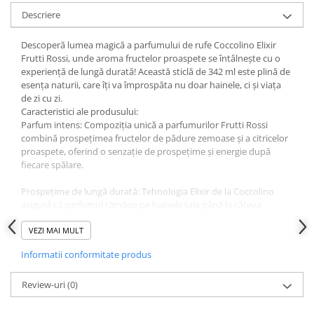
Descriere
Descoperă lumea magică a parfumului de rufe Coccolino Elixir
Frutti Rossi, unde aroma fructelor proaspete se întâlnește cu o
experiență de lungă durată! Această sticlă de 342 ml este plină de
esența naturii, care îți va împrospăta nu doar hainele, ci și viața
de zi cu zi.
Caracteristici ale produsului:
Parfum intens: Compoziția unică a parfumurilor Frutti Rossi
combină prospețimea fructelor de pădure zemoase și a citricelor
proaspete, oferind o senzație de prospețime și energie după
fiecare spălare.
Prospețime de lungă durată: Tehnologia Elixir de la Coccolino
asigură că parfumul rămâne pe hainele tale până la câteva
săptămâni, astfel încât să te poți bucura de parfumul minunat al
textilelor proaspăt spălate de fiecare dată.
VEZI MAI MULT
Informatii conformitate produs
Ușor de utilizat: O cantitate mică este suficientă pentru a-ți
parfuma hainele cu un miros plăcut, ceea ce îl face o soluție
economică și eficientă pentru spălarea zilnică a rufelor.
Review-uri
(0)
Efect de protecție a hainelor: Parfumul de rufe nu numai că