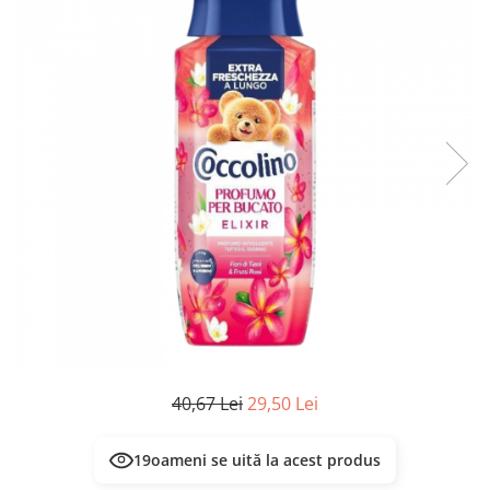
Masca & Gel de par
Sampon
Vopsea de par
Servetele Umede & Uscate
40,67 Lei
29,50 Lei
19
oameni se uită la acest produs