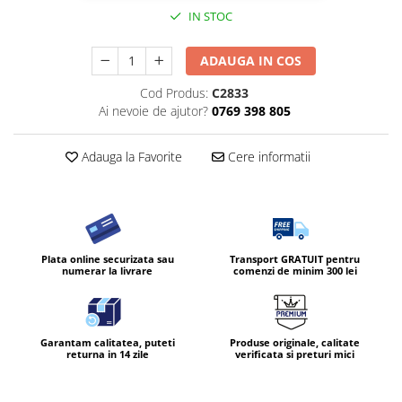
IN STOC
ADAUGA IN COS
Cod Produs:
C2833
Ai nevoie de ajutor?
0769 398 805
Adauga la Favorite
Cere informatii
Plata online securizata sau
Transport GRATUIT pentru
numerar la livrare
comenzi de minim 300 lei
Garantam calitatea, puteti
Produse originale, calitate
returna in 14 zile
verificata si preturi mici