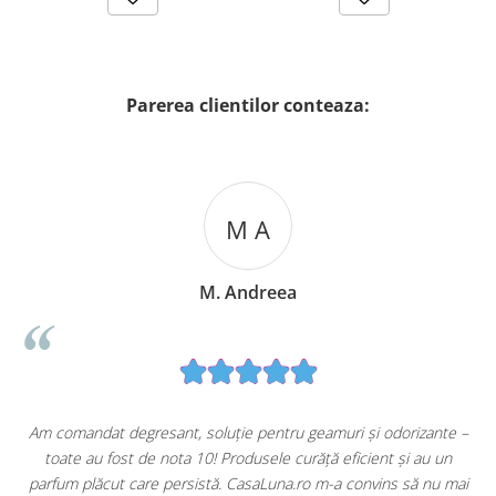
apa/energie...) si va ajuta
sa economisiti bani cu
activitatea dvs. de baza.
Parerea clientilor conteaza:
Grija pentru personal
M A
Fiecare capsula Ariel All-
in-1 este predozata, asa
M. Andreea
ca nu trebuie sa
masurati si sa turnati.
Astfel, economisiti
timpul si efortul
personalului dvs. care nu
mai trebuie sa se ocupe
in mod special de petele
u
Am comandat degresant, soluție pentru geamuri și odorizante –
dificile.
toate au fost de nota 10! Produsele curăță eficient și au un
ă
parfum plăcut care persistă. CasaLuna.ro m-a convins să nu mai