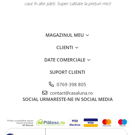
caut în alte părți. Super calitate la prețuri mici!
MAGAZINUL MEU
CLIENTI
DATE COMERCIALE
SUPORT CLIENTI
0769 398 805
contact@casaluna.ro
SOCIAL
URMARESTE-NE IN SOCIAL MEDIA
Asigurati-va ca angajatii dvs. au citit si inteles eticheta produsului
si evaluarea dvs. COSHH (Evaluarea riscurilor chimice in UE)
inainte de utilizarea acestui produs. Eticheta include instructiuni