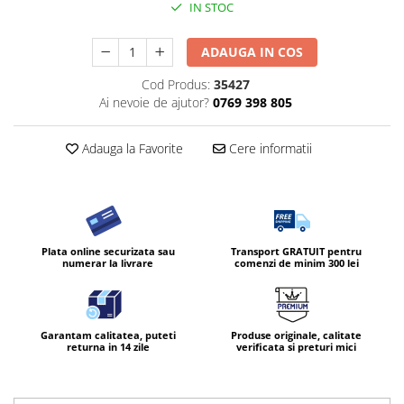
IN STOC
ADAUGA IN COS
Cod Produs:
35427
Ai nevoie de ajutor?
0769 398 805
Adauga la Favorite
Cere informatii
Plata online securizata sau
Transport GRATUIT pentru
numerar la livrare
comenzi de minim 300 lei
Garantam calitatea, puteti
Produse originale, calitate
returna in 14 zile
verificata si preturi mici