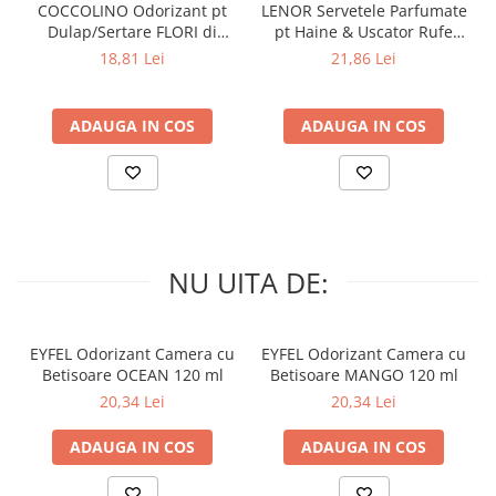
COCCOLINO Odorizant pt
LENOR Servetele Parfumate
Dulap/Sertare FLORI di
pt Haine & Uscator Rufe
S-a dovedit ca starea de
PRIMAVERA 3 buc
SPRING AWAKENING 34 buc
curatenie are un efect
18,81 Lei
21,86 Lei
direct asupra ratingului
si recenziilor si va ajuta
sa va cresteti afacerea
ADAUGA IN COS
ADAUGA IN COS
treptat.
NU UITA DE:
Optimizati costurile
totale de exploatare
EYFEL Odorizant Camera cu
EYFEL Odorizant Camera cu
Betisoare OCEAN 120 ml
Betisoare MANGO 120 ml
Capsulele Ariel All-in-1 au
20,34 Lei
20,34 Lei
un efect direct asupra
costurilor dvs. totale de
exploatare (frecventa
ADAUGA IN COS
ADAUGA IN COS
schimbarii lenjeriilor,
consumul de