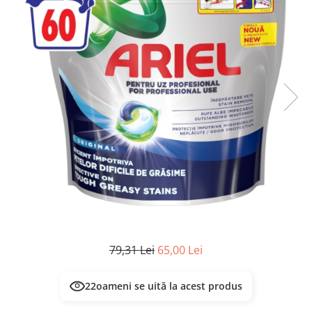
Masca & Gel de par
Sampon
Vopsea de par
Servetele Umede & Uscate
79,31 Lei
65,00 Lei
22
oameni se uită la acest produs