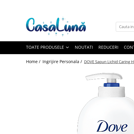
Toate Produsele
Gamma D'ORO
Gamma D'ORO
Gamma D'ORO Odorizant Cu
TOATE PRODUSELE
NOUTATI
REDUCERI
CON
Betisoare 120 ml
EYFEL
Home /
Ingrijire Personala /
DOVE Sapun Lichid Caring 
EYFEL
EYFEL Odorizant Auto 10 ml
EYFEL Odorizant Camera cu
Betisoare 120 ml
EYFEL Spray Odorizant 400 ml
LORIS
LORIS
LORIS Odorizant cu Betisoare 120
ml