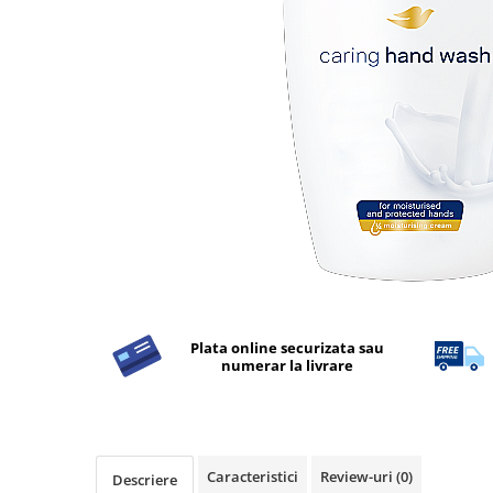
Detergent Rufe
Detergent Rufe
Anticalcar
Apret & solutii speciale
Balsam rufe
Detergent lichid
Detergent pudra
Inalbitor
Parfum de rufe
Solutie de intretinere textile
Solutii de scos pete
Plata online securizata sau
numerar la livrare
Tablete & Capsule
Produse Dezinfectante-
Antibacteriene
Produse de uz casnic
Caracteristici
Review-uri
(0)
Descriere
Produse de uz casnic