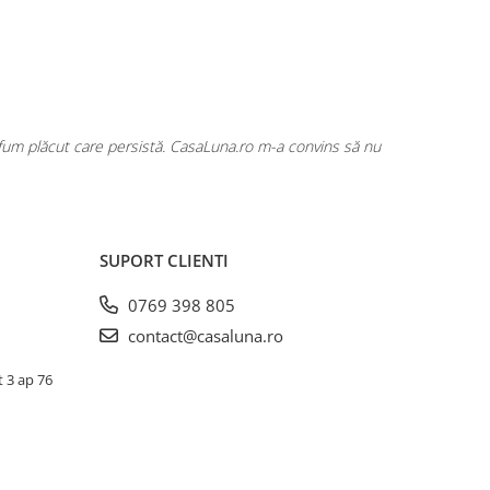
rfum plăcut care persistă. CasaLuna.ro m-a convins să nu
Cumpăr fre
SUPORT CLIENTI
0769 398 805
contact@casaluna.ro
t 3 ap 76