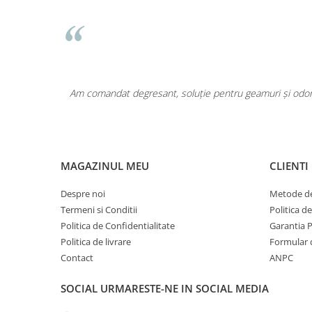
Pentru COPIL
Pentru EA
Pentru EL
Cosmetice Auto
Pet Shop
area a fost
Am comandat degresant, soluție pentru geamuri și odoriz
Covoare & Tapiterii
MAGAZINUL MEU
CLIENTI
Despre noi
Metode de
Termeni si Conditii
Politica d
Politica de Confidentialitate
Garantia 
Politica de livrare
Formular 
Contact
ANPC
SOCIAL
URMARESTE-NE IN SOCIAL MEDIA