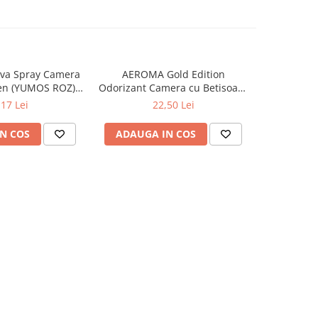
va Spray Camera
AEROMA Gold Edition
EYFEL Od
en (YUMOS ROZ)
Odorizant Camera cu Betisoare
Betisoare
60 ml
Intense Vibe 125 ml
Ta
,17 Lei
22,50 Lei
N COS
ADAUGA IN COS
ADAUG