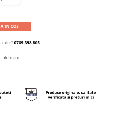
A IN COS
 ajutor?
0769 398 805
informatii
puteti
Produse originale, calitate
e
verificata si preturi mici