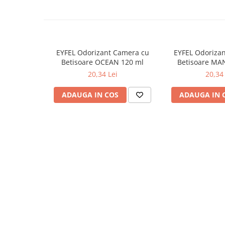
Odorizante
Odorizante
Aer Conditionat
EYFEL Odorizant Camera cu
EYFEL Odoriza
Baie
Betisoare OCEAN 120 ml
Betisoare MA
Camera
20,34 Lei
20,34 
Lumanari Parfumate
ADAUGA IN COS
ADAUGA IN 
Masina
Deodorante & Parfumuri
Deodorante & Parfumuri
Parfumuri
Roll-on
Spray
Stick
Casete cadou
Casete cadou