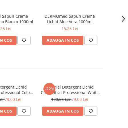
 Sapun Crema
DERMOmed Sapun Crema
DOVE Bab
no Bianco 1000ml
Lichid Aloe Vera 1000ml
Bebelusi
,25 Lei
15,25 Lei
N COS
ADAUGA IN COS
ADAUG
tergent Lichid
A+ Ariel Detergent Lichid
LENOR D
-22%
-30%
ofessional Color
Concentrat Professional White
Allin1 PO
102 Spalari)
4.62 L (102 Spalari)
Awak
Lei
79,00 Lei
100,66 Lei
79,00 Lei
66,0
N COS
ADAUGA IN COS
ADAUG