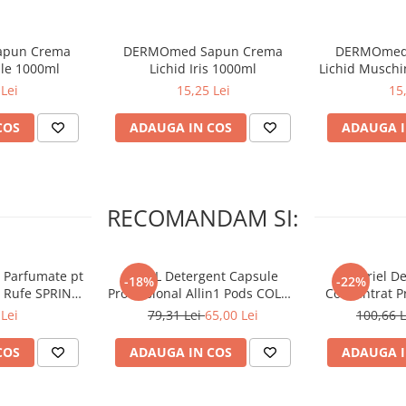
pun Crema
DERMOmed Sapun Crema
DERMOmed
ale 1000ml
Lichid Iris 1000ml
Lichid Muschi
Lei
15,25 Lei
15
COS
ADAUGA IN COS
ADAUGA I
RECOMANDAM SI:
 Parfumate pt
ARIEL Detergent Capsule
A+ Ariel De
-18%
-22%
r Rufe SPRING
Professional Allin1 Pods COLOR
Concentrat Pr
 34 buc
60 buc
4.62 L (
Lei
79,31 Lei
65,00 Lei
100,66 
COS
ADAUGA IN COS
ADAUGA I