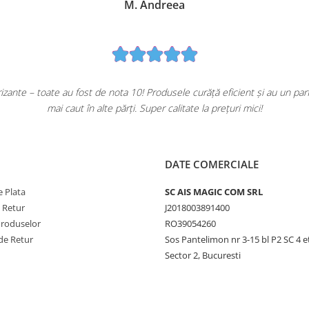
M. Andreea
ante – toate au fost de nota 10! Produsele curăță eficient și au un pa
mai caut în alte părți. Super calitate la prețuri mici!
DATE COMERCIALE
 Plata
SC AIS MAGIC COM SRL
e Retur
J2018003891400
Produselor
RO39054260
de Retur
Sos Pantelimon nr 3-15 bl P2 SC 4 e
Sector 2, Bucuresti