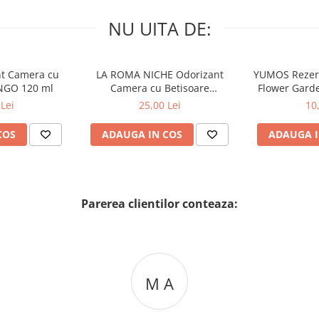
NU UITA DE:
nt Camera cu
LA ROMA NICHE Odorizant
YUMOS Rezer
NGO 120 ml
Camera cu Betisoare
Flower Gard
MADEMOSELLE 120 ml
2
Lei
25,00 Lei
10
COS
ADAUGA IN COS
ADAUGA I
Parerea clientilor conteaza:
M A