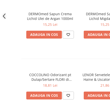
contact, clătește bine cu apă.
Gel de dus
Igiena orala
DERMOmed Sapun Crema
DERMOmed Sa
Lichid Ulei de Argan 1000ml
Lichid Migd
Ingrijire intima
15,25 Lei
15,25 
Lotiune de corp
Produse pentru ras
ADAUGA IN COS
ADAUGA IN 
Sapunuri
Spuma de baie
Ingrijirea parului
Balsam de par
Fixativ si spuma de par
Masca & Gel de par
COCCOLINO Odorizant pt
LENOR Servetele
Sampon
Dulap/Sertare FLORI di
Haine & Uscato
Vopsea de par
PRIMAVERA 3 buc
AWAKENING
18,81 Lei
21,86 
Servetele Umede & Uscate
ADAUGA IN COS
ADAUGA IN 
Ingrijire copii
Ingrijire copii
Cosmetice copii