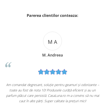
Parerea clientilor conteaza:
M A
M. Andreea
u
Am comandat degresant, soluție pentru geamuri și odorizante –
toate au fost de nota 10! Produsele curăță eficient și au un
ă
parfum plăcut care persistă. CasaLuna.ro m-a convins să nu mai
caut în alte părți. Super calitate la prețuri mici!