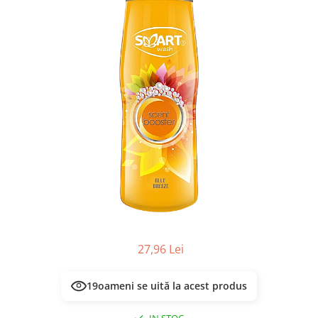
Masca & Gel de par
Sampon
Vopsea de par
Servetele Umede & Uscate
27,96 Lei
19
oameni se uită la acest produs