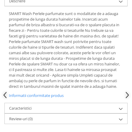
Descriere
SMART Wash Perlele parfumate sunt o modalitate de a adauga
prospetime de lunga durata hainelor tale. Incercati acum
parfumul de briza albastra si bucurati-va de o spalare placuta in
fiecare zi - Pentru toate culorile si tesaturile Nu trebuie sa va
faceti griji pentru varietatea de haine din masina dvs. de spalat!
Perlele parfumate SMART wash sunt potrivite pentru toate
culorile de haine si tipurile de tesaturi. Indiferent daca spalati
camasi albe sau pulovere colorate, aceste perle le vor oferi un
miros placut si de lunga durata - Prospetime de lunga durata
Perlele de spalare SMART nu doar ca va ofera un miros hainelor,
ci il pastreaza si multe zile. Lasa-ti hainele sa miroasa proaspat
mai mult decat oricand - Aplicare simpla Umpleti capacul de
ambalaj cu perle de parfum in functie de nevoile dvs. si turnati
direct in tamburul masinii de spalat inainte de a adauga haine.
Informatii conformitate produs
Caracteristici
Review-uri
(0)