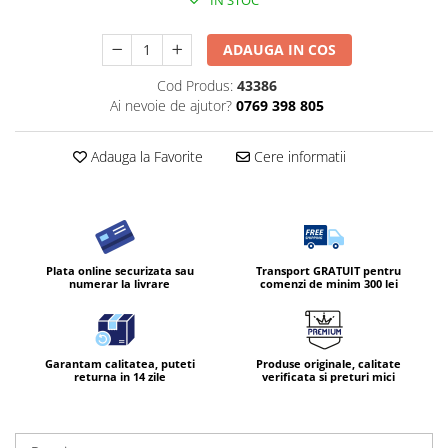
IN STOC
ADAUGA IN COS
Cod Produs:
43386
Ai nevoie de ajutor?
0769 398 805
Adauga la Favorite
Cere informatii
Plata online securizata sau
Transport GRATUIT pentru
numerar la livrare
comenzi de minim 300 lei
Garantam calitatea, puteti
Produse originale, calitate
returna in 14 zile
verificata si preturi mici