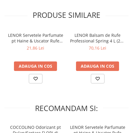
PRODUSE SIMILARE
LENOR Servetele Parfumate
LENOR Balsam de Rufe
pt Haine & Uscator Rufe
Professional Spring 4 L (200
SPRING AWAKENING 34 buc
spalari)
21,86 Lei
70,16 Lei
ADAUGA IN COS
ADAUGA IN COS
RECOMANDAM SI:
COCCOLINO Odorizant pt
LENOR Servetele Parfumate
Dulap/Sertare FLORI di
pt Haine & Uscator Rufe