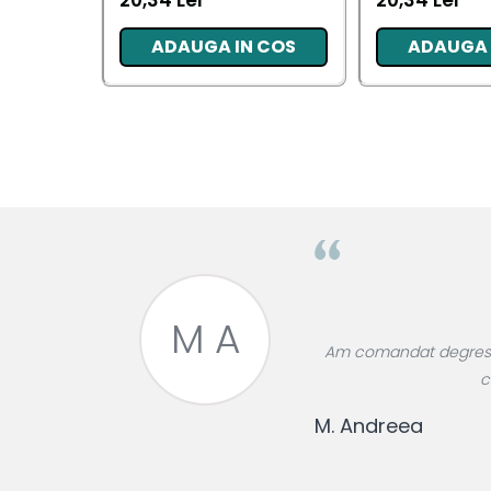
20,34 Lei
20,34 Lei
Pentru EA
ADAUGA IN COS
ADAUGA 
Pentru EL
Cosmetice Auto
Pet Shop
Covoare & Tapiterii
M A
roase divin,
Am comandat degresant
re!
c
M. Andreea