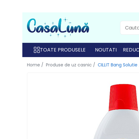
Toate Produsele
Gamma D'ORO
Gamma D'ORO
TOATE PRODUSELE
NOUTATI
REDUC
Gamma D'ORO Odorizant Cu
Home /
Produse de uz casnic /
CILLIT Bang Solutie
Betisoare 120 ml
EYFEL
EYFEL
EYFEL Odorizant Auto 10 ml
EYFEL Odorizant Camera cu
Betisoare 120 ml
EYFEL Spray Odorizant 400 ml