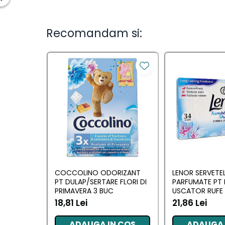
Ingrijirea parului
Balsam de par
Recomandam si:
Fixativ si spuma de par
Masca & Gel de par
Sampon
Vopsea de par
Servetele Umede & Uscate
Ingrijire copii
Ingrijire copii
Cosmetice copii
Odorizante
COCCOLINO ODORIZANT
LENOR SERVETE
Odorizante
PT DULAP/SERTARE FLORI DI
PARFUMATE PT 
PRIMAVERA 3 BUC
USCATOR RUFE 
AWAKENING 34
18,81 Lei
21,86 Lei
Aer Conditionat
Baie
ADAUGA IN COS
ADAUGA 