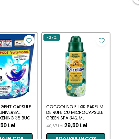
-27%
RGENT CAPSULE
COCCOLINO ELIXIR PARFUM
DASH DE
 UNIVERSAL
DE RUFE CU MICROCAPSULE
UNIVERSAL
KENING 38 BUC
GREEN SPA 342 ML
MUSCHIN
50 Lei
29,50 Lei
70,00 L
40,67 Lei
A IN COS
ADAUGA IN COS
ADA