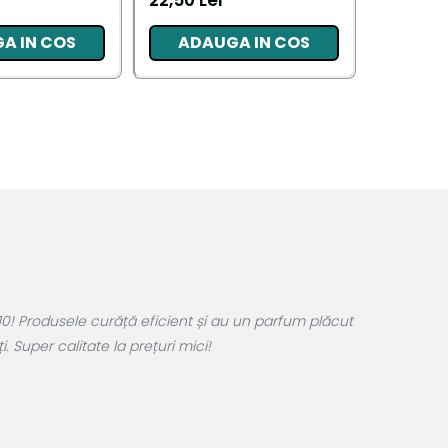
22,50 Lei
20,34 L
A IN COS
ADAUGA IN COS
ADA
0! Produsele curăță eficient și au un parfum plăcut
 Super calitate la prețuri mici!