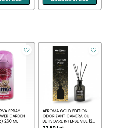
RVA SPRAY
AEROMA GOLD EDITION
EYFEL O
OWER GARDEN
ODORIZANT CAMERA CU
CU BETIS
) 260 ML
BETISOARE INTENSE VIBE 125
(ANTI TA
ML