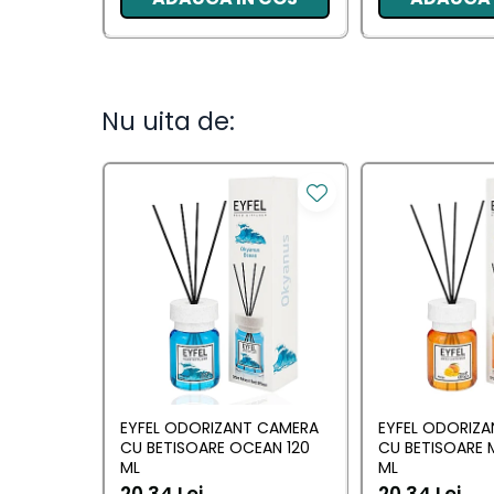
Camera
Lumanari Parfumate
Masina
Nu uita de:
Deodorante & Parfumuri
Deodorante &
Parfumuri
Parfumuri
Roll-on
Spray
Stick
Casete cadou
EYFEL ODORIZANT CAMERA
EYFEL ODORIZ
Casete cadou
CU BETISOARE OCEAN 120
CU BETISOARE 
ML
ML
Pentru COPIL