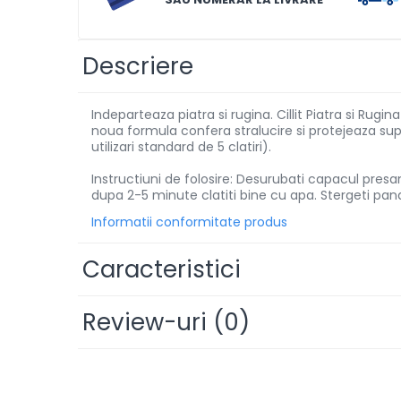
Solutii de scos pete
Tablete & Capsule
Descriere
Produse Dezinfectante-
Antibacteriene
Indeparteaza piatra si rugina. Cillit Piatra si Rug
Produse de uz casnic
noua formula confera stralucire si protejeaza sup
utilizari standard de 5 clatiri).
Produse de uz casnic
Instructiuni de folosire: Desurubati capacul pres
dupa 2-5 minute clatiti bine cu apa. Stergeti pana
Baie
Informatii conformitate produs
Bucatarie
Combaterea Insectelor
Caracteristici
Daunatoare
Diverse produse de uz casnic
Review-uri
(0)
Geamuri
Mobilier
Pardoseli