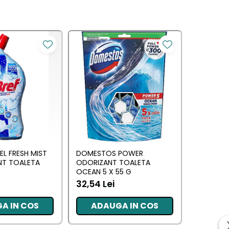
EL FRESH MIST
DOMESTOS POWER
DR. DEVI
NT TOALETA
ODORIZANT TOALETA
WC 3IN1 
OCEAN 5 X 55 G
ML
32,54 Lei
12,71 Lei
A IN COS
ADAUGA IN COS
ADA