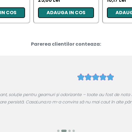
25,00 Lei
10,17 Lei
IN COS
ADAUGA IN COS
ADAUG
Parerea clientilor conteaza:
, soluție pentru geamuri și odorizante – toate au fost de nota 1
are persistă. CasaLuna.ro m-a convins să nu mai caut în alte părți.