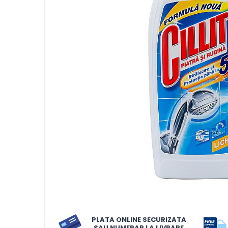
LORIS
LORIS
LORIS Odorizant cu Betisoare
120 ml
Detergent Rufe
Detergent Rufe
Anticalcar
Apret & solutii speciale
Balsam rufe
Detergent lichid
Detergent pudra
Inalbitor
Parfum de rufe
PLATA ONLINE SECURIZATA
Solutie de intretinere textile
SAU NUMERAR LA LIVRARE