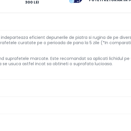
300 LEI
ina indeparteaza eficient depunerile de piatra si rugina de pe dive
rafetele curatate pe o perioada de pana la 5 zile (*In comparatie
and suprafetele marcate. Este recomandat sa aplicati lichidul pe
 se usuca astfel incat sa obtineti o suprafata lucioasa.