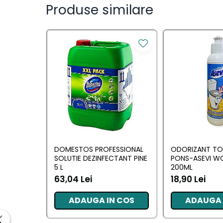
Saci Menajeri
Produse similare
Servetele Umede Multisuprfete
Ingrijire Personala
Ingrijire Personala
Ingrijirea corpului
Bureti/Perie
Crema
Deo Incaltaminte
Gel de dus
Igiena orala
DOMESTOS PROFESSIONAL
ODORIZANT TO
SOLUTIE DEZINFECTANT PINE
PONS-ASEVI W
Ingrijire intima
5 L
200ML
Lotiune de corp
63,04 Lei
18,90 Lei
Produse pentru ras
Sapunuri
ADAUGA IN COS
ADAUGA 
Spuma de baie