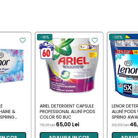
-18%
-30%
LE
ARIEL DETERGENT CAPSULE
LENOR DETE
HAINE &
PROFESSIONAL ALLIN1 PODS
ALLIN1 PODS
SPRING
COLOR 60 BUC
SPRING AWA
 BUC
65,00 Lei
46,
79,31 Lei
66,09 Lei
IN COS
ADAUGA IN COS
ADAUG