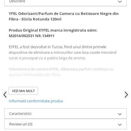
Descriere
YFEL Odorizant/Parfum de Camera cu Betisoare Negre din
Fibra - Sticla Rotunda 120ml
Produs Original EYFEL marca inregistrata osim:
M2014/002531 NR.134911
EYFEL a fost dezvoltat in Turcia, fiind unul dintre primele
dispozitive de eliminare a mirosurilor care lasa casele mirosind
curat si proaspat cu o paleta larga de arome.
Odorizantul de camera EYFEL elibereaza parfum continuu cu
ajutorul betisoarelor din fibra.
EYFEL iti ofera tie si familiei tale o atmosfera plcuta, relaxanta si
parfumata.
VEZI MAI MULT
Informatii conformitate produs
Mod de folosire:
– Inlaturati capacul si scoateti dopul de plastic. Dupa aceea
Caracteristici
puneti capacul din nou la loc.
Review-uri
(0)
– Introduceti betisoarele, care dupa ce absorb parfumul vor