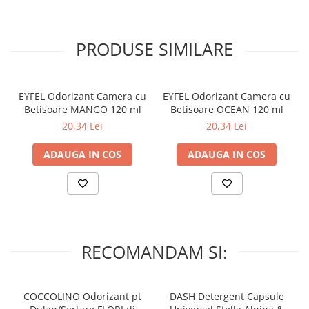
umple cu aroma eleganta fiecare incapere.
– Amplasati flaconul pe o suprafata orizontala care nu este
PRODUSE SIMILARE
accesibila pentru copii si animale de casa!
– Întoarceti betele de 2-3 ori pe saptamana pentru o aroma mai
proaspata!
EYFEL Odorizant Camera cu
EYFEL Odorizant Camera cu
Betisoare MANGO 120 ml
Betisoare OCEAN 120 ml
– La amplasare va rugam sa fiti atenti ca betisoarele sau parfumul
20,34 Lei
20,34 Lei
sa nu intre in contact cu suprafete lacuite din plastic, fiindca ele
pot fi deteriorate!
ADAUGA IN COS
ADAUGA IN COS
– A se pastra la temperaturi intre 5-30 grade Celsius.
– Nu expuneti la lumina directa a soarelui!
RECOMANDAM SI:
COCCOLINO Odorizant pt
DASH Detergent Capsule