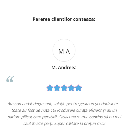
Parerea clientilor conteaza:
M A
M. Andreea
u
Am comandat degresant, soluție pentru geamuri și odorizante –
toate au fost de nota 10! Produsele curăță eficient și au un
ă
parfum plăcut care persistă. CasaLuna.ro m-a convins să nu mai
caut în alte părți. Super calitate la prețuri mici!