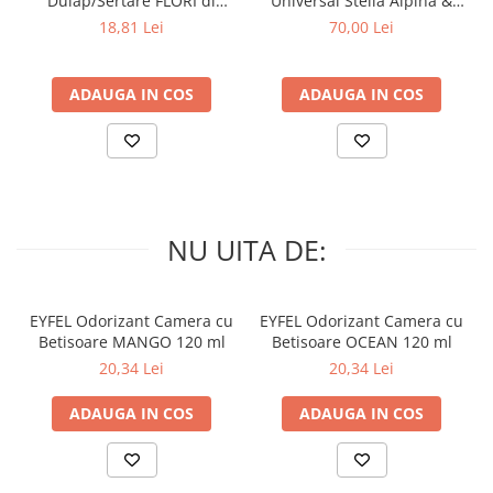
Dulap/Sertare FLORI di
Universal Stella Alpina &
PRIMAVERA 3 buc
Muschino Bianco 60 buc
18,81 Lei
70,00 Lei
ADAUGA IN COS
ADAUGA IN COS
NU UITA DE:
EYFEL Odorizant Camera cu
EYFEL Odorizant Camera cu
Betisoare MANGO 120 ml
Betisoare OCEAN 120 ml
20,34 Lei
20,34 Lei
ADAUGA IN COS
ADAUGA IN COS