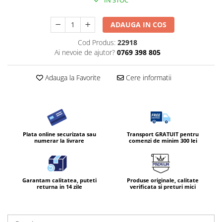
IN STOC
ADAUGA IN COS
Cod Produs:
22918
Ai nevoie de ajutor?
0769 398 805
Adauga la Favorite
Cere informatii
Plata online securizata sau
Transport GRATUIT pentru
numerar la livrare
comenzi de minim 300 lei
Garantam calitatea, puteti
Produse originale, calitate
returna in 14 zile
verificata si preturi mici