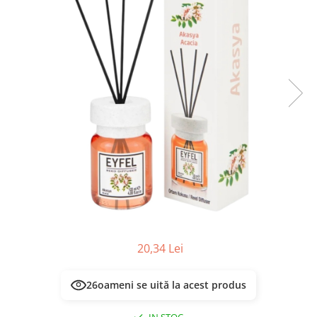
Masca & Gel de par
Sampon
Vopsea de par
Servetele Umede & Uscate
20,34 Lei
26
oameni se uită la acest produs