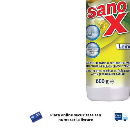
Apret & solutii speciale
Balsam rufe
Detergent lichid
Detergent pudra
Inalbitor
Parfum de rufe
Solutie de intretinere textile
Solutii de scos pete
Tablete & Capsule
Produse Dezinfectante-
Antibacteriene
Produse de uz casnic
Baie
Bucatarie
Plata online securizata sau
numerar la livrare
Combaterea Insectelor
Daunatoare