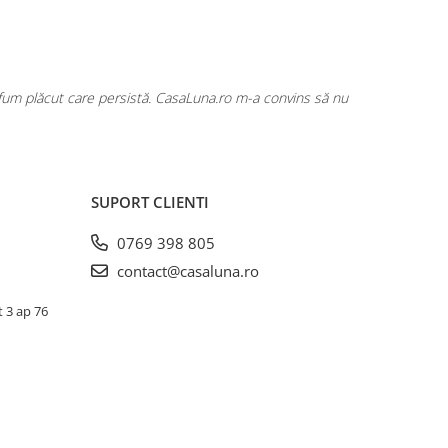
rfum plăcut care persistă. CasaLuna.ro m-a convins să nu
Cumpăr fre
SUPORT CLIENTI
0769 398 805
contact@casaluna.ro
t 3 ap 76