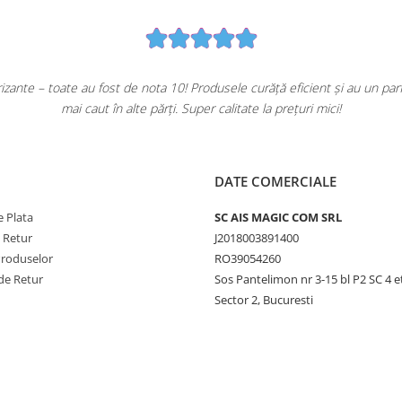
ante – toate au fost de nota 10! Produsele curăță eficient și au un pa
mai caut în alte părți. Super calitate la prețuri mici!
DATE COMERCIALE
 Plata
SC AIS MAGIC COM SRL
e Retur
J2018003891400
Produselor
RO39054260
de Retur
Sos Pantelimon nr 3-15 bl P2 SC 4 e
Sector 2, Bucuresti