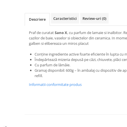
Diverse produse de uz casnic
Geamuri
Caracteristici
Review-uri
(0)
Descriere
Mobilier
Praf de curatat
Sano X
, cu parfum de lamaie si inalbitor. R
Pardoseli
cazilor de baie, vaselor si obiectelor din ceramica. In mome
Saci Menajeri
galben si elibereaza un miros placut
Servetele Umede Multisuprfete
Conține ingrediente active foarte eficiente în lupta cu 
Îndepărtează mizeria depusă pe căzi, chiuvete, plăci cer
Ingrijire Personala
Cu parfum de lămâie.
Ingrijirea corpului
Gramaj disponibil: 600g – în ambalaj cu dispozitiv de apl
refill.
Bureti/Perie
Crema
Informatii conformitate produs
Deo Incaltaminte
Gel de dus
Igiena orala
Ingrijire intima
Lotiune de corp