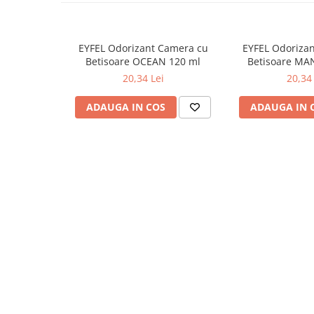
Lumanari Parfumate
Masina
Deodorante & Parfumuri
EYFEL Odorizant Camera cu
EYFEL Odoriza
Betisoare OCEAN 120 ml
Betisoare MA
Parfumuri
20,34 Lei
20,34 
Roll-on
Spray
ADAUGA IN COS
ADAUGA IN 
Stick
Casete cadou
Pentru COPIL
Pentru EA
Pentru EL
Cosmetice Auto
Pet Shop
Covoare & Tapiterii