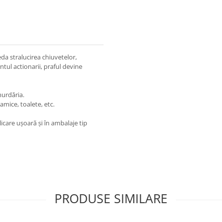
eda stralucirea chiuvetelor,
ntul actionarii, praful devine
murdăria.
amice, toalete, etc.
icare ușoară și în ambalaje tip
PRODUSE SIMILARE