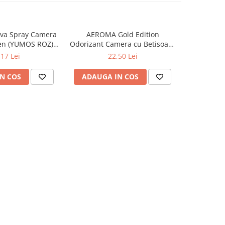
va Spray Camera
AEROMA Gold Edition
EYFEL Od
en (YUMOS ROZ)
Odorizant Camera cu Betisoare
Betisoare
60 ml
Intense Vibe 125 ml
Ta
,17 Lei
22,50 Lei
N COS
ADAUGA IN COS
ADAUG