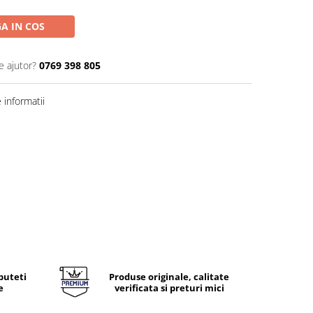
A IN COS
e ajutor?
0769 398 805
informatii
puteti
Produse originale, calitate
e
verificata si preturi mici