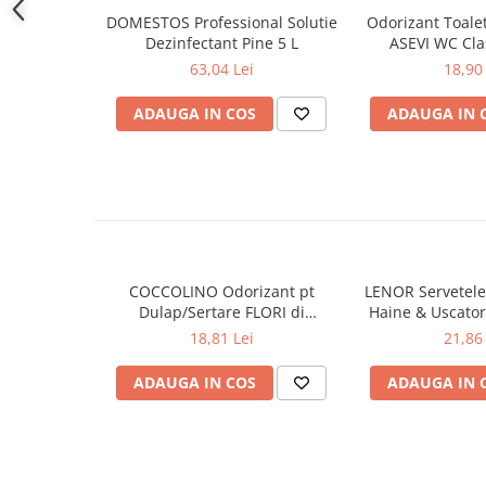
Produse pentru ras
DOMESTOS Professional Solutie
Odorizant Toal
Sapunuri
Dezinfectant Pine 5 L
ASEVI WC Cla
Spuma de baie
63,04 Lei
18,90 
Ingrijirea parului
ADAUGA IN COS
ADAUGA IN 
Balsam de par
Fixativ si spuma de par
Masca & Gel de par
Sampon
Vopsea de par
Servetele Umede & Uscate
COCCOLINO Odorizant pt
LENOR Servetele
Ingrijire copii
Dulap/Sertare FLORI di
Haine & Uscato
Cosmetice copii
PRIMAVERA 3 buc
AWAKENING
18,81 Lei
21,86 
Odorizante
ADAUGA IN COS
ADAUGA IN 
Aer Conditionat
Baie
Camera