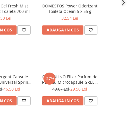
Gel Fresh Mist
DOMESTOS Power Odorizant
CILLIT Ban
 Toaleta 700 ml
Toaleta Ocean 5 x 55 g
si 
,50 Lei
32,54 Lei
N COS
ADAUGA IN COS
ADAUG
rgent Capsule
COCCOLINO Elixir Parfum de
DASH De
-27%
Universal Spring
Rufe cu Microcapsule GREEN
Univers
ing 38 buc
SPA 342 ml
Muschi
ei
46,50 Lei
40,67 Lei
29,50 Lei
N COS
ADAUGA IN COS
ADAUG