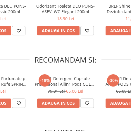
eta DEO PONS-
Odorizant Toaleta DEO PONS-
BREF Shine 
ssic 200ml
ASEVI WC Elegant 200ml
Dezinfectant
Lei
18,90 Lei
11
COS
ADAUGA IN COS
ADAUGA I
RECOMANDAM SI:
 Parfumate pt
ARIEL Detergent Capsule
LENOR Dete
-18%
-30%
r Rufe SPRING
Professional Allin1 Pods COLOR
Allin1 PODS 
 34 buc
60 buc
Awaken
Lei
79,31 Lei
65,00 Lei
66,09 L
COS
ADAUGA IN COS
ADAUGA I