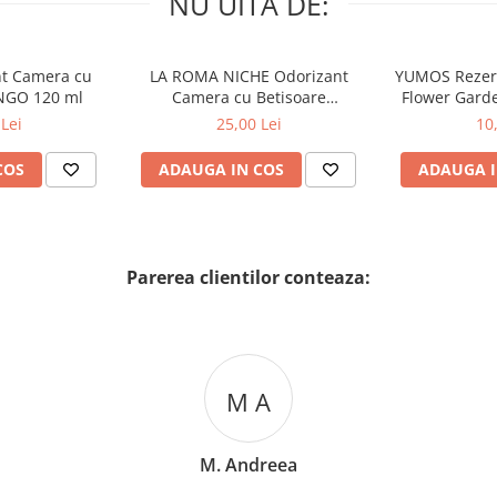
NU UITA DE:
nt Camera cu
LA ROMA NICHE Odorizant
YUMOS Rezer
NGO 120 ml
Camera cu Betisoare
Flower Gard
MADEMOSELLE 120 ml
2
Lei
25,00 Lei
10
COS
ADAUGA IN COS
ADAUGA I
Parerea clientilor conteaza:
M A
M. Andreea