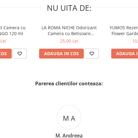
NU UITA DE:
nt Camera cu
LA ROMA NICHE Odorizant
YUMOS Rezer
NGO 120 ml
Camera cu Betisoare
Flower Gard
MADEMOSELLE 120 ml
2
Lei
25,00 Lei
10
COS
ADAUGA IN COS
ADAUGA I
Parerea clientilor conteaza:
M A
M. Andreea