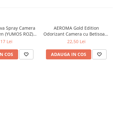
va Spray Camera
AEROMA Gold Edition
EYFEL Od
en (YUMOS ROZ)
Odorizant Camera cu Betisoare
Betisoare
60 ml
Intense Vibe 125 ml
Ta
,17 Lei
22,50 Lei
N COS
ADAUGA IN COS
ADAUG