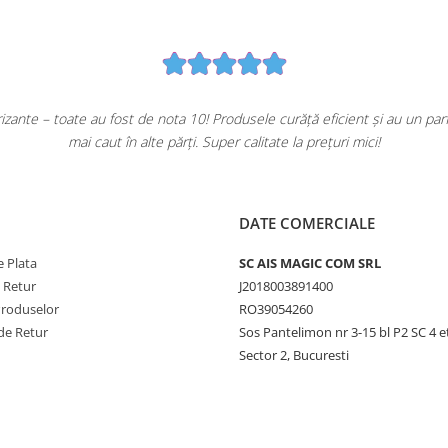
ante – toate au fost de nota 10! Produsele curăță eficient și au un pa
mai caut în alte părți. Super calitate la prețuri mici!
DATE COMERCIALE
 Plata
SC AIS MAGIC COM SRL
e Retur
J2018003891400
Produselor
RO39054260
de Retur
Sos Pantelimon nr 3-15 bl P2 SC 4 e
Sector 2, Bucuresti