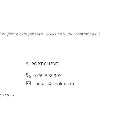
rfum plăcut care persistă. CasaLuna.ro m-a convins să nu
Cumpăr fre
SUPORT CLIENTI
0769 398 805
contact@casaluna.ro
t 3 ap 76