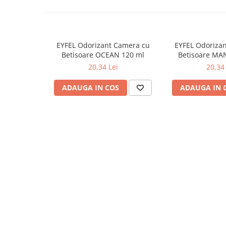
Odorizante
Odorizante
Aer Conditionat
EYFEL Odorizant Camera cu
EYFEL Odoriza
Baie
Betisoare OCEAN 120 ml
Betisoare MA
20,34 Lei
20,34 
Camera
Lumanari Parfumate
ADAUGA IN COS
ADAUGA IN 
Masina
Deodorante & Parfumuri
Deodorante & Parfumuri
Parfumuri
Roll-on
Spray
Stick
Casete cadou
Casete cadou