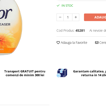
IN STOC
ADAUG
Cod Produs:
45281
Ai nevoie d
Adauga la Favorite
Cere 
Transport GRATUIT pentru
Garantam calitatea, 
comenzi de minim 300 lei
returna in 14 zil