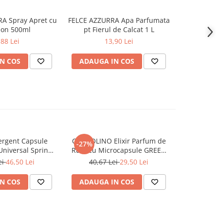
A Spray Apret cu
FELCE AZZURRA Apa Parfumata
FELCE AZZ
on 500ml
pt Fierul de Calcat 1 L
Par
,88 Lei
13,90 Lei
N COS
ADAUGA IN COS
ADAUG
rgent Capsule
COCCOLINO Elixir Parfum de
DASH De
-27%
Universal Spring
Rufe cu Microcapsule GREEN
Univers
ing 38 buc
SPA 342 ml
Muschi
ei
46,50 Lei
40,67 Lei
29,50 Lei
N COS
ADAUGA IN COS
ADAUG