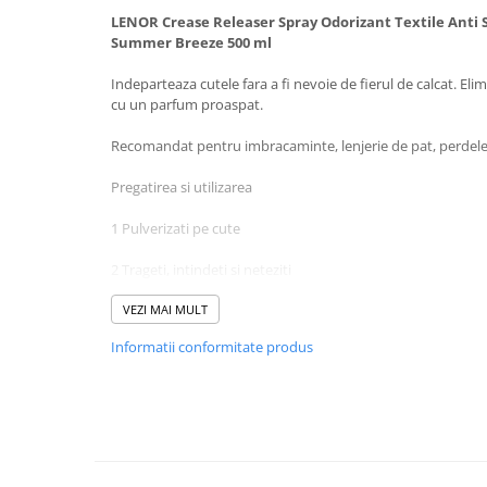
Baie
LENOR Crease Releaser Spray Odorizant Textile Anti S
Summer Breeze 500 ml
Bucatarie
Indeparteaza cutele fara a fi nevoie de fierul de calcat. Elim
Combaterea Insectelor
cu un parfum proaspat.
Daunatoare
Diverse produse de uz casnic
Recomandat pentru imbracaminte, lenjerie de pat, perdele 
Geamuri
Pregatirea si utilizarea
Mobilier
1 Pulverizati pe cute
Pardoseli
2 Trageti, intindeti si neteziti
Saci Menajeri
Servetele Umede Multisuprfete
3 Agatati pe umeras pentru uscare
VEZI MAI MULT
Ingrijire Personala
Informatii conformitate produs
Pulverizati tesaturile pana cand sunt usor umede.
Ingrijire Personala
Pulverizati tesatura de la o distanta de aproximativ 15cm.
Ingrijirea corpului
Bureti/Perie
Usureaza calcatul manual.
Crema
Pulverizati tesaturile inainte de calcat pentru a usura proc
Deo Incaltaminte