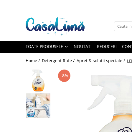
Toate Produsele
Gamma D'ORO
Gamma D'ORO
Gamma D'ORO Odorizant Cu
TOATE PRODUSELE
NOUTATI
REDUCERI
CON
Betisoare 120 ml
EYFEL
Home /
Detergent Rufe /
Apret & solutii speciale /
LE
EYFEL
EYFEL Odorizant Auto 10 ml
-8%
EYFEL Odorizant Camera cu
Betisoare 120 ml
EYFEL Spray Odorizant 400 ml
LORIS
LORIS
LORIS Odorizant cu Betisoare 120
ml