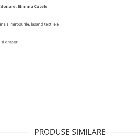
ifonare, Elimina Cutele
ina si mirosurile, lasand textilele
si draperii
PRODUSE SIMILARE
esul de calcare manual.