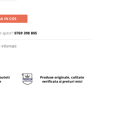
A IN COS
e ajutor?
0769 398 805
informatii
puteti
Produse originale, calitate
e
verificata si preturi mici