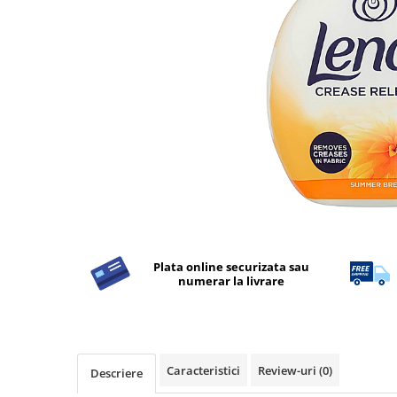
Detergent Rufe
Detergent Rufe
Anticalcar
Apret & solutii speciale
Balsam rufe
Detergent lichid
Detergent pudra
Inalbitor
Parfum de rufe
Solutie de intretinere textile
Plata online securizata sau
Solutii de scos pete
numerar la livrare
Tablete & Capsule
Produse Dezinfectante-
Antibacteriene
Produse de uz casnic
Caracteristici
Review-uri
(0)
Descriere
Produse de uz casnic