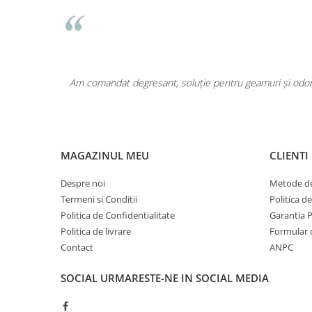
Pentru COPIL
Pentru EA
Pentru EL
Cosmetice Auto
area a fost
Am comandat degresant, soluție pentru geamuri și odoriz
Pet Shop
Covoare & Tapiterii
MAGAZINUL MEU
CLIENTI
Despre noi
Metode de
Termeni si Conditii
Politica d
Politica de Confidentialitate
Garantia 
Politica de livrare
Formular 
Contact
ANPC
SOCIAL
URMARESTE-NE IN SOCIAL MEDIA