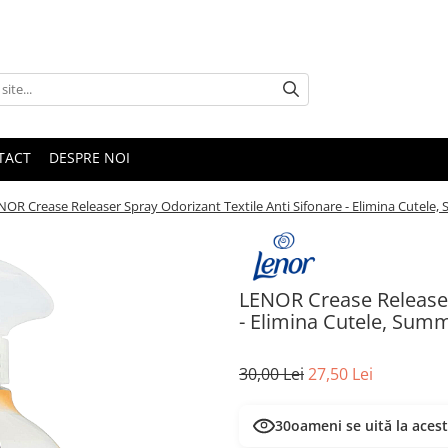
TACT
DESPRE NOI
NOR Crease Releaser Spray Odorizant Textile Anti Sifonare - Elimina Cutele
LENOR Crease Releaser 
- Elimina Cutele, Sum
30,00 Lei
27,50 Lei
30
oameni se uită la aces