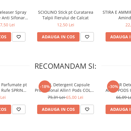
tesaturi. Pe tesaturile greu
eleaser Spray
SCIOLINO Stick pt Curatarea
STIRA E AMMIR
cunsa.
 Anti Sifonare
Talpii Fierului de Calcat
Amind
, Exotic Bloom
7,50 Lei
12,50 Lei
22
 ingrijirea articolelor de
ml
COS
ADAUGA IN COS
ADAUGA I
ovoarele inainte de a folosi
rte alunecoase.
RECOMANDAM SI:
 Parfumate pt
ARIEL Detergent Capsule
LENOR Dete
-18%
-30%
r Rufe SPRING
Professional Allin1 Pods COLOR
Allin1 PODS 
 34 buc
60 buc
Awaken
Lei
79,31 Lei
65,00 Lei
66,09 L
COS
ADAUGA IN COS
ADAUGA I