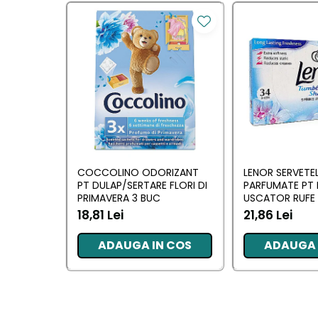
Ingrijirea parului
Balsam de par
Fixativ si spuma de par
Masca & Gel de par
Sampon
Vopsea de par
Servetele Umede & Uscate
Ingrijire copii
Ingrijire copii
COCCOLINO ODORIZANT
LENOR SERVETE
PT DULAP/SERTARE FLORI DI
PARFUMATE PT 
PRIMAVERA 3 BUC
USCATOR RUFE 
Cosmetice copii
AWAKENING 34
18,81 Lei
21,86 Lei
Odorizante
ADAUGA IN COS
ADAUGA 
Odorizante
Aer Conditionat
Baie