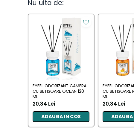
Nu uita de:
Camera
Lumanari Parfumate
Masina
Deodorante & Parfumuri
Deodorante &
Parfumuri
Parfumuri
Roll-on
EYFEL ODORIZANT CAMERA
EYFEL ODORIZ
Spray
CU BETISOARE OCEAN 120
CU BETISOARE 
Stick
ML
ML
20,34 Lei
20,34 Lei
Casete cadou
ADAUGA IN COS
ADAUGA 
Casete cadou
Pentru COPIL