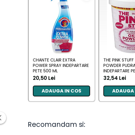
Saci Menajeri
Servetele Umede Multisuprfete
Ingrijire Personala
Ingrijire Personala
Ingrijirea corpului
Bureti/Perie
CHANTE CLAIR EXTRA
THE PINK STUFF
POWER SPRAY INDEPARTARE
POWDER PUDR
Crema
PETE 500 ML
INDEPARTARE PE
Deo Incaltaminte
ALBE 1 KG
20,50 Lei
32,54 Lei
Gel de dus
Igiena orala
ADAUGA IN COS
ADAUGA 
Ingrijire intima
Lotiune de corp
Produse pentru ras
Sapunuri
Recomandam si:
Spuma de baie