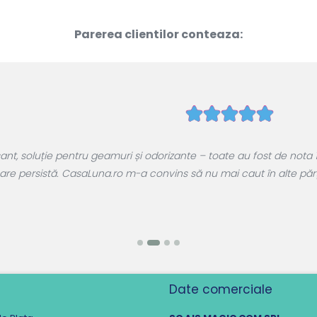
Parerea clientilor conteaza:
, soluție pentru geamuri și odorizante – toate au fost de nota 1
are persistă. CasaLuna.ro m-a convins să nu mai caut în alte părți.
Date comerciale