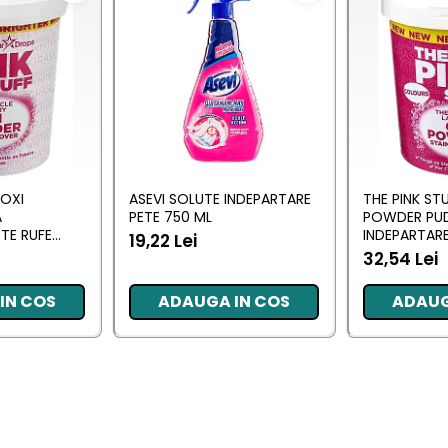
 OXI
ASEVI SOLUTE INDEPARTARE
THE PINK ST
A
PETE 750 ML
POWDER PU
TE RUFE
INDEPARTARE
19,22 Lei
COLOR 1 KG
32,54 Lei
IN COS
ADAUGA IN COS
ADAUG