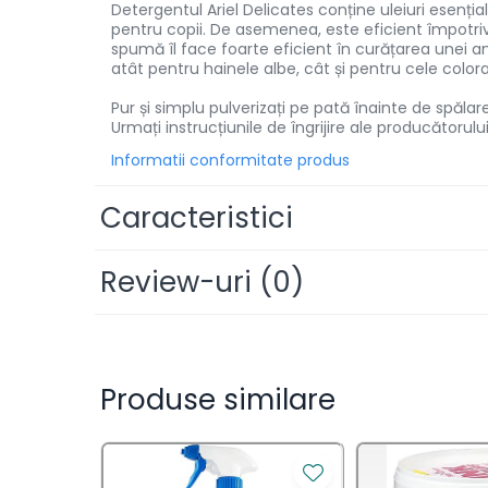
Detergentul Ariel Delicates conține uleiuri esenția
Solutii de scos pete
pentru copii. De asemenea, este eficient împotri
spumă îl face foarte eficient în curățarea unei an
Tablete & Capsule
atât pentru hainele albe, cât și pentru cele colora
Produse Dezinfectante-
Pur și simplu pulverizați pe pată înainte de spăla
Antibacteriene
Urmați instrucțiunile de îngrijire ale producătorului 
Produse de uz casnic
Informatii conformitate produs
Produse de uz casnic
Caracteristici
Baie
Review-uri
(0)
Bucatarie
Combaterea Insectelor
Daunatoare
Diverse produse de uz casnic
Produse similare
Geamuri
Mobilier
Pardoseli