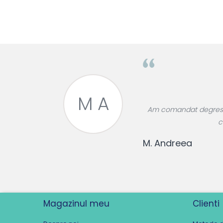
Pentru EA
Pentru EL
Cosmetice Auto
Pet Shop
Covoare & Tapiterii
M A
roase divin,
Am comandat degresant
re!
c
M. Andreea
Magazinul meu
Clienti