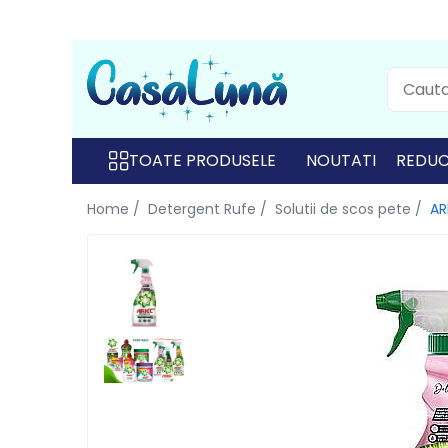
Toate Produsele
Gamma D'ORO
Gamma D'ORO
TOATE PRODUSELE
NOUTATI
REDUC
Gamma D'ORO Odorizant Cu
Home /
Detergent Rufe /
Solutii de scos pete /
AR
Betisoare 120 ml
EYFEL
EYFEL
EYFEL Odorizant Auto 10 ml
EYFEL Odorizant Camera cu
Betisoare 120 ml
EYFEL Spray Odorizant 400 ml