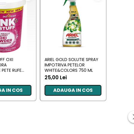
UFF OXI
ARIEL GOLD SOLUTIE SPRAY
ACE BOOS
DRA
IMPOTRIVA PETELOR
PENTRU I
 PETE RUFE
WHITE&COLORS 750 ML
PETELOR 
CLOR CO
25,00 Lei
35,00 L
A IN COS
ADAUGA IN COS
ADA