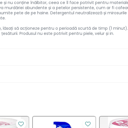
le și nu conține înălbitor, ceea ce îl face potrivit pentru materi
va murdăriei abundente și a petelor persistente, cum ar fi cafea
umite pete de pe haine. Detergentul neutralizează și mirosurile și
te.
re, lăsați să acționeze pentru o perioadă scurtă de timp (1 minut)
țesăturii. Produsul nu este potrivit pentru piele, velur și in.