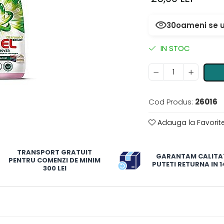
30
oameni se u
IN STOC
Cod Produs:
26016
Adauga la Favorit
TRANSPORT GRATUIT
GARANTAM CALITA
PENTRU COMENZI DE MINIM
PUTETI RETURNA IN 14
300 LEI