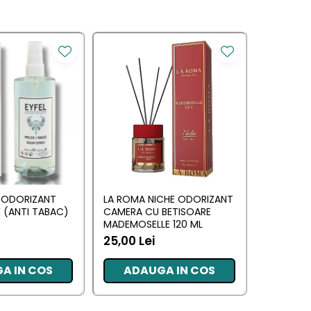
Y ODORIZANT
LA ROMA NICHE ODORIZANT
YUMOS R
 (ANTI TABAC)
CAMERA CU BETISOARE
CAMERA 
MADEMOSELLE 120 ML
(YUMOS 
25,00 Lei
10,17 Lei
A IN COS
ADAUGA IN COS
ADA