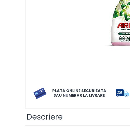
LORIS
LORIS
LORIS Odorizant cu Betisoare
120 ml
Detergent Rufe
Detergent Rufe
Anticalcar
Apret & solutii speciale
Balsam rufe
PLATA ONLINE SECURIZATA
Detergent lichid
SAU NUMERAR LA LIVRARE
Detergent pudra
Inalbitor
Descriere
Parfum de rufe
Solutie de intretinere textile