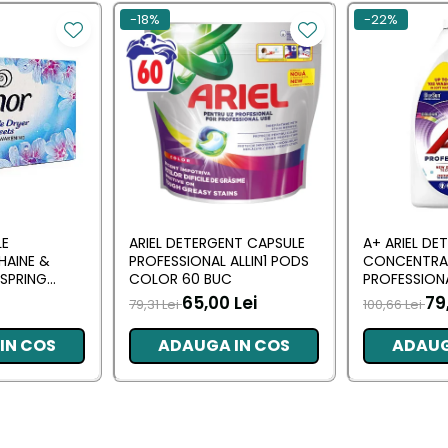
-18%
-22%
LE
ARIEL DETERGENT CAPSULE
A+ ARIEL DE
HAINE &
PROFESSIONAL ALLIN1 PODS
CONCENTRA
SPRING
COLOR 60 BUC
PROFESSION
 BUC
L (102 SPALA
65,00 Lei
79
79,31 Lei
100,66 Lei
IN COS
ADAUGA IN COS
ADAUG