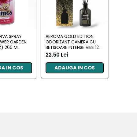
RVA SPRAY
AEROMA GOLD EDITION
EYFEL O
OWER GARDEN
ODORIZANT CAMERA CU
CU BETIS
) 260 ML
BETISOARE INTENSE VIBE 125
(ANTI TA
ML
22,50 Lei
20,34 L
A IN COS
ADAUGA IN COS
ADA