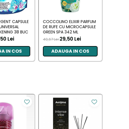
RGENT CAPSULE
COCCOLINO ELIXIR PARFUM
DASH DE
 UNIVERSAL
DE RUFE CU MICROCAPSULE
UNIVERSAL
KENING 38 BUC
GREEN SPA 342 ML
MUSCHIN
50 Lei
29,50 Lei
70,00 L
40,67 Lei
A IN COS
ADAUGA IN COS
ADA