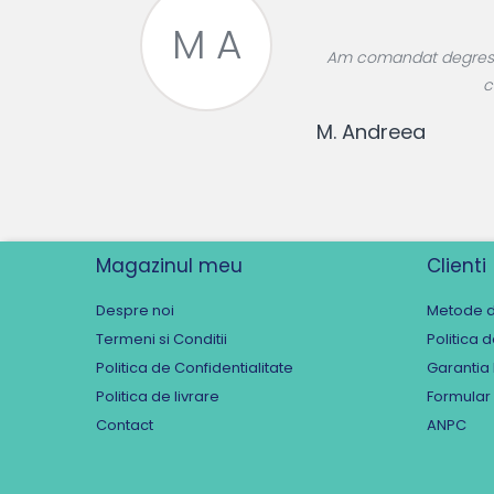
M A
roase divin,
Am comandat degresant
re!
c
M. Andreea
Magazinul meu
Clienti
Despre noi
Metode d
Termeni si Conditii
Politica 
Politica de Confidentialitate
Garantia
Politica de livrare
Formular
Contact
ANPC