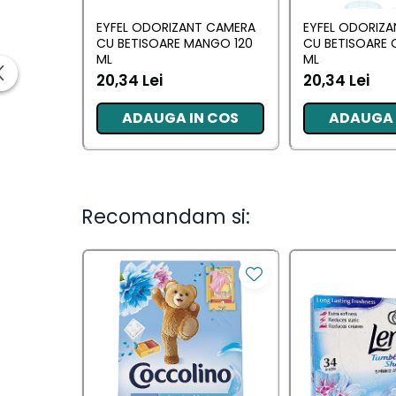
Ingrijirea parului
EYFEL ODORIZANT CAMERA
EYFEL ODORIZ
Balsam de par
CU BETISOARE MANGO 120
CU BETISOARE 
Fixativ si spuma de par
ML
ML
Masca & Gel de par
20,34 Lei
20,34 Lei
Sampon
ADAUGA IN COS
ADAUGA 
Vopsea de par
Servetele Umede & Uscate
Ingrijire copii
Ingrijire copii
Recomandam si:
Cosmetice copii
Odorizante
Odorizante
Aer Conditionat
Baie