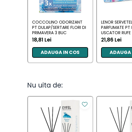
Camera
Lumanari Parfumate
COCCOLINO ODORIZANT
LENOR SERVETE
Masina
PT DULAP/SERTARE FLORI DI
PARFUMATE PT 
Deodorante & Parfumuri
PRIMAVERA 3 BUC
USCATOR RUFE 
AWAKENING 34
18,81 Lei
21,86 Lei
Deodorante &
ADAUGA IN COS
ADAUGA 
Parfumuri
Parfumuri
Roll-on
Nu uita de:
Spray
Stick
Casete cadou
Casete cadou
Pentru COPIL