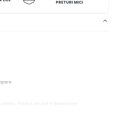
PRETURI MICI
apere.
lastic, fiindca ele pot fi deteriorate.