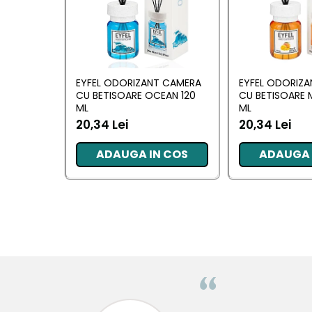
Pentru EA
Pentru EL
Cosmetice Auto
Pet Shop
EYFEL ODORIZANT CAMERA
EYFEL ODORIZ
CU BETISOARE OCEAN 120
CU BETISOARE 
Covoare & Tapiterii
ML
ML
20,34 Lei
20,34 Lei
ADAUGA IN COS
ADAUGA 