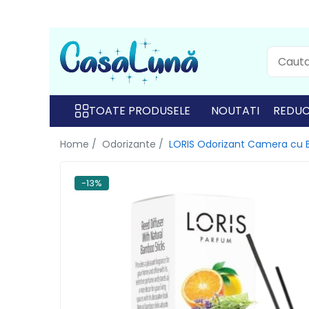
Toate Produsele
Gamma D'ORO
Gamma D'ORO
TOATE PRODUSELE
NOUTATI
REDUC
Gamma D'ORO Odorizant Cu
Home /
Odorizante /
LORIS Odorizant Camera cu B
Betisoare 120 ml
EYFEL
-13%
EYFEL
EYFEL Odorizant Auto 10 ml
EYFEL Odorizant Camera cu
Betisoare 120 ml
EYFEL Spray Odorizant 400 ml