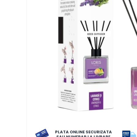
LORIS
LORIS
LORIS Odorizant cu Betisoare
120 ml
Detergent Rufe
Detergent Rufe
Anticalcar
Apret & solutii speciale
Balsam rufe
Detergent lichid
Detergent pudra
Inalbitor
Parfum de rufe
PLATA ONLINE SECURIZATA
Solutie de intretinere textile
SAU NUMERAR LA LIVRARE