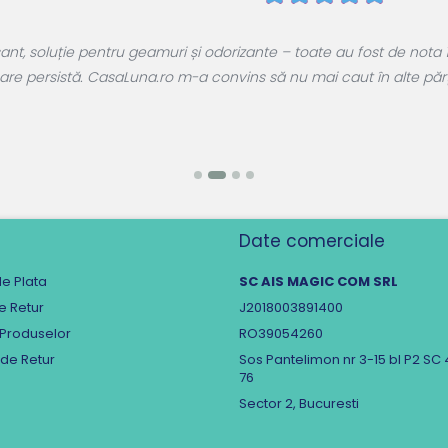
, soluție pentru geamuri și odorizante – toate au fost de nota 1
are persistă. CasaLuna.ro m-a convins să nu mai caut în alte părți.
Date comerciale
e Plata
SC AIS MAGIC COM SRL
de Retur
J2018003891400
 Produselor
RO39054260
 de Retur
Sos Pantelimon nr 3-15 bl P2 SC 
76
Sector 2, Bucuresti