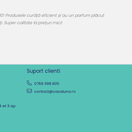
0! Produsele curăță eficient și au un parfum plăcut
 Super calitate la prețuri mici!
Suport clienti
0769 398 805
contact@casaluna.ro
4 et 3 ap