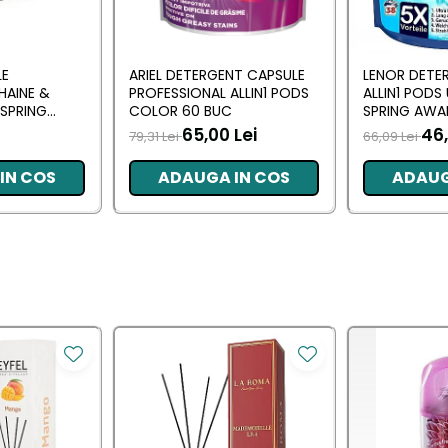
LE
ARIEL DETERGENT CAPSULE
LENOR DETE
HAINE &
PROFESSIONAL ALLIN1 PODS
ALLIN1 PODS
SPRING
COLOR 60 BUC
SPRING AWA
 BUC
65,00 Lei
46,
79,31 Lei
66,09 Lei
IN COS
ADAUGA IN COS
ADAUG