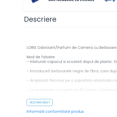
Solutii de scos pete
Tablete & Capsule
Descriere
Produse Dezinfectante-
Antibacteriene
Produse de uz casnic
Produse de uz casnic
LORIS Odorizant/Parfum de Camera cu Betisoare
Mod de folosire:
Baie
– Inlaturati capacul si scoateti dopul de plastic.
Bucatarie
– Introduceti betisoarele negre de fibra, care d
Combaterea Insectelor
Daunatoare
– Amplasati flaconul pe o suprafata orizontala ca
Diverse produse de uz casnic
– La amplasare va rugam sa fiti atenti ca betisoar
Geamuri
– A se pastra la temperaturi intre 5-30 grade Cels
VEZI MAI MULT
Mobilier
– Nu expuneti la lumina directa a soarelui!
Informatii conformitate produs
Pardoseli