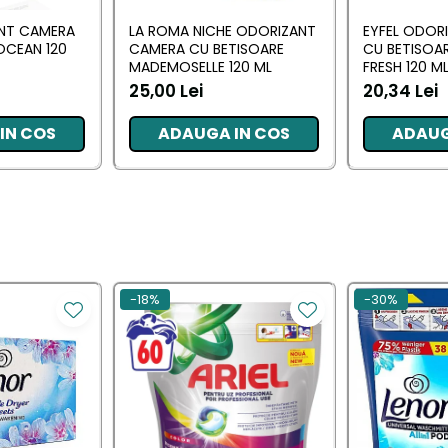
ANT CAMERA
LA ROMA NICHE ODORIZANT
EYFEL ODOR
OCEAN 120
CAMERA CU BETISOARE
CU BETISOA
MADEMOSELLE 120 ML
FRESH 120 M
25,00 Lei
20,34 Lei
IN COS
ADAUGA IN COS
ADAUG
-18%
-30%