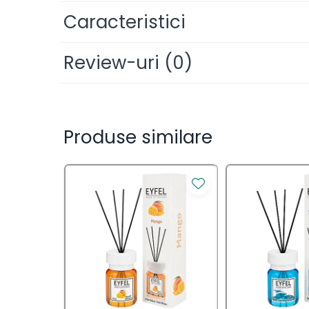
Saci Menajeri
Caracteristici
Servetele Umede Multisuprfete
Ingrijire Personala
Review-uri
(0)
Ingrijire Personala
Ingrijirea corpului
Produse similare
Bureti/Perie
Crema
Deo Incaltaminte
Gel de dus
Igiena orala
Ingrijire intima
Lotiune de corp
Produse pentru ras
Sapunuri
Spuma de baie