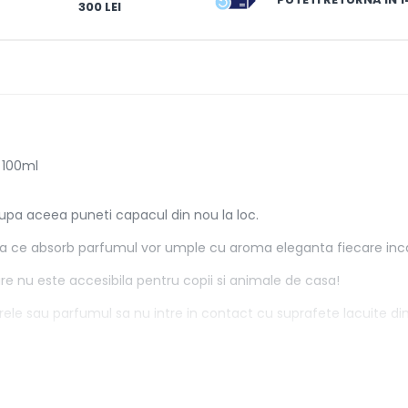
300 LEI
 100ml
 Dupa aceea puneti capacul din nou la loc.
upa ce absorb parfumul vor umple cu aroma eleganta fiecare inc
re nu este accesibila pentru copii si animale de casa!
ele sau parfumul sa nu intre in contact cu suprafete lacuite din p
ius.