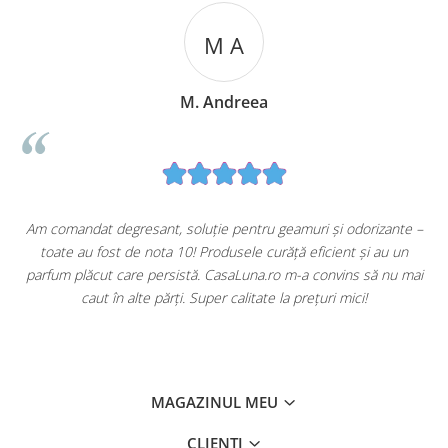
M A
M. Andreea
u
Am comandat degresant, soluție pentru geamuri și odorizante –
toate au fost de nota 10! Produsele curăță eficient și au un
ă
parfum plăcut care persistă. CasaLuna.ro m-a convins să nu mai
caut în alte părți. Super calitate la prețuri mici!
MAGAZINUL MEU
CLIENTI