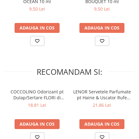
OCEAN 10 ml
BOUQUET 10 ml
9,50 Lei
9,50 Lei
ADAUGA IN COS
ADAUGA IN COS
RECOMANDAM SI:
COCCOLINO Odorizant pt
LENOR Servetele Parfumate
Dulap/Sertare FLORI di
pt Haine & Uscator Rufe
PRIMAVERA 3 buc
SPRING AWAKENING 34 buc
18,81 Lei
21,86 Lei
ADAUGA IN COS
ADAUGA IN COS