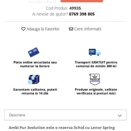
Diverse produse de uz casnic
Cod Produs:
49935
Ai nevoie de ajutor?
0769 398 805
Geamuri
Mobilier
Adauga la Favorite
Cere informatii
Pardoseli
Saci Menajeri
Servetele Umede Multisuprfete
Ingrijire Personala
Plata online securizata sau
Transport GRATUIT pentru
numerar la livrare
comenzi de minim 300 lei
Ingrijirea corpului
Bureti/Perie
Crema
Garantam calitatea, puteti
Produse originale, calitate
Deo Incaltaminte
returna in 14 zile
verificata si preturi mici
Gel de dus
Igiena orala
Descriere
Ingrijire intima
Lotiune de corp
Ambi Pur 3volution este o rezerva lichid cu Lenor Spring