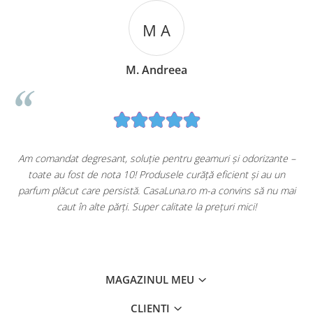
M A
M. Andreea
u
Am comandat degresant, soluție pentru geamuri și odorizante –
toate au fost de nota 10! Produsele curăță eficient și au un
ă
parfum plăcut care persistă. CasaLuna.ro m-a convins să nu mai
caut în alte părți. Super calitate la prețuri mici!
MAGAZINUL MEU
CLIENTI