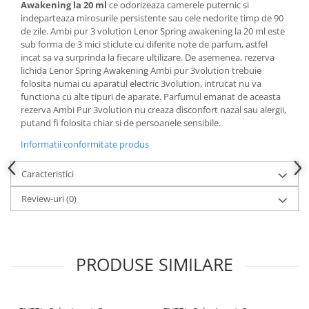
Produse pentru ras
Awakening la 20 ml
ce odorizeaza camerele puternic si
indeparteaza mirosurile persistente sau cele nedorite timp de 90
Sapunuri
de zile. Ambi pur 3 volution Lenor Spring awakening la 20 ml este
Spuma de baie
sub forma de 3 mici sticlute cu diferite note de parfum, astfel
Ingrijirea parului
incat sa va surprinda la fiecare ultilizare. De asemenea, rezerva
lichida Lenor Spring Awakening Ambi pur 3volution trebuie
Balsam de par
folosita numai cu aparatul electric 3volution, intrucat nu va
Fixativ si spuma de par
functiona cu alte tipuri de aparate. Parfumul emanat de aceasta
rezerva Ambi Pur 3volution nu creaza disconfort nazal sau alergii,
Masca & Gel de par
putand fi folosita chiar si de persoanele sensibile.
Sampon
Informatii conformitate produs
Vopsea de par
Servetele Umede & Uscate
Caracteristici
Ingrijire copii
Review-uri
(0)
Cosmetice copii
Odorizante
Aer Conditionat
PRODUSE SIMILARE
Baie
Camera