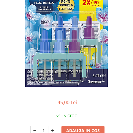
Apret & solutii speciale
Balsam rufe
Detergent lichid
Detergent pudra
Inalbitor
Parfum de rufe
Solutie de intretinere textile
Solutii de scos pete
Tablete & Capsule
Produse Dezinfectante-
Antibacteriene
Produse de uz casnic
45,00 Lei
Baie
IN STOC
Bucatarie
Combaterea Insectelor
ADAUGA IN COS
Daunatoare