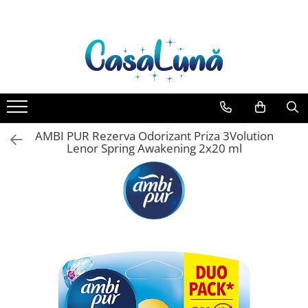
Toate Produsele
Gamma D'ORO
Gamma D'ORO Odorizant Cu
Betisoare 120 ml
EYFEL
AMBI PUR Rezerva Odorizant Priza 3Volution
EYFEL Odorizant Auto 10 ml
Lenor Spring Awakening 2x20 ml
EYFEL Odorizant Camera cu
Betisoare 120 ml
EYFEL Spray Odorizant 400 ml
LORIS
LORIS Odorizant cu Betisoare 120
ml
Detergent Rufe
Anticalcar