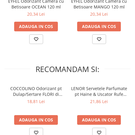
Lumanari Parfumate
EYFEL Odorizant Camera cu
EYFEL Odorizant Camera cu
Betisoare OCEAN 120 ml
Betisoare MANGO 120 ml
Masina
20,34 Lei
20,34 Lei
Deodorante & Parfumuri
ADAUGA IN COS
ADAUGA IN COS
Parfumuri
Roll-on
Spray
Stick
Casete cadou
RECOMANDAM SI:
Pentru COPIL
Pentru EA
COCCOLINO Odorizant pt
LENOR Servetele Parfumate
Pentru EL
Dulap/Sertare FLORI di
pt Haine & Uscator Rufe
Cosmetice Auto
PRIMAVERA 3 buc
SPRING AWAKENING 34 buc
18,81 Lei
21,86 Lei
Pet Shop
Covoare & Tapiterii
ADAUGA IN COS
ADAUGA IN COS