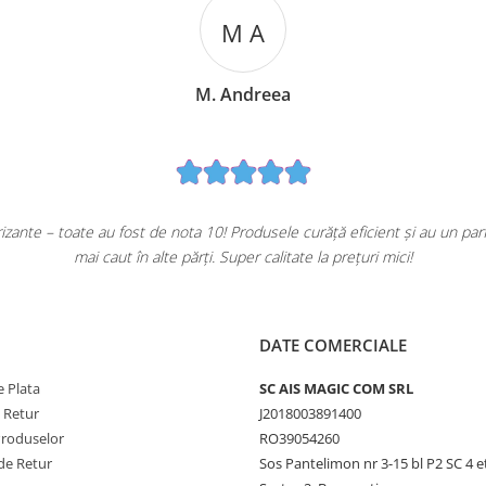
M A
M. Andreea
ante – toate au fost de nota 10! Produsele curăță eficient și au un pa
mai caut în alte părți. Super calitate la prețuri mici!
DATE COMERCIALE
 Plata
SC AIS MAGIC COM SRL
e Retur
J2018003891400
Produselor
RO39054260
de Retur
Sos Pantelimon nr 3-15 bl P2 SC 4 e