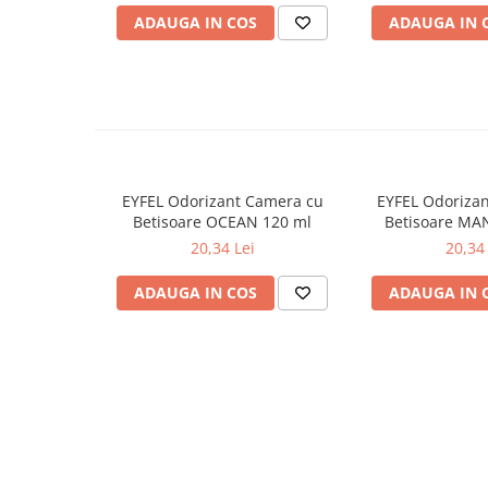
ADAUGA IN COS
ADAUGA IN 
Odorizante
Odorizante
Aer Conditionat
Baie
Camera
Lumanari Parfumate
EYFEL Odorizant Camera cu
EYFEL Odoriza
Masina
Betisoare OCEAN 120 ml
Betisoare MA
20,34 Lei
20,34 
Deodorante & Parfumuri
Deodorante & Parfumuri
ADAUGA IN COS
ADAUGA IN 
Parfumuri
Roll-on
Spray
Stick
Casete cadou
Casete cadou