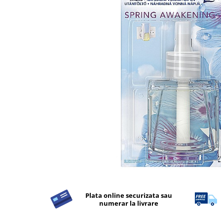
Detergent Rufe
Detergent Rufe
Anticalcar
Apret & solutii speciale
Balsam rufe
Detergent lichid
Detergent pudra
Inalbitor
Parfum de rufe
Solutie de intretinere textile
Solutii de scos pete
Tablete & Capsule
Produse Dezinfectante-
Antibacteriene
Plata online securizata sau
numerar la livrare
Produse de uz casnic
Produse de uz casnic