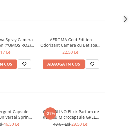
va Spray Camera
AEROMA Gold Edition
EYFEL Od
en (YUMOS ROZ)
Odorizant Camera cu Betisoare
Betisoare
60 ml
Intense Vibe 125 ml
Ta
,17 Lei
22,50 Lei
N COS
ADAUGA IN COS
ADAUG
rgent Capsule
COCCOLINO Elixir Parfum de
DASH De
-27%
Universal Spring
Rufe cu Microcapsule GREEN
Univers
ing 38 buc
SPA 342 ml
Muschi
ei
46,50 Lei
40,67 Lei
29,50 Lei