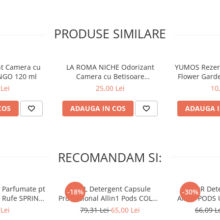
r elimina in mod continuu
or si proaspat timp de pana la
PRODUSE SIMILARE
hnologiei sale Odourclear. Mirosul
t de lumea parfumului natural
n casa ta care se potriveste
 parfum Ambi Pur, care ofera o
nt Camera cu
LA ROMA NICHE Odorizant
YUMOS Rezer
e elimina cu adevarat
NGO 120 ml
Camera cu Betisoare
Flower Gard
ta prospetimea adevarata.
MADEMOSELLE 120 ml
2
Lei
25,00 Lei
10
poate fi folosita numai cu
e casa cu prospetime si un
me instantanee, incercati gama
COS
ADAUGA IN COS
ADAUGA I
atura si odorizant Ambi Pur si
RECOMANDAM SI:
 Parfumate pt
ARIEL Detergent Capsule
LENOR Dete
-18%
-30%
r Rufe SPRING
Professional Allin1 Pods COLOR
Allin1 PODS 
 34 buc
60 buc
Awaken
Lei
79,31 Lei
65,00 Lei
66,09 L