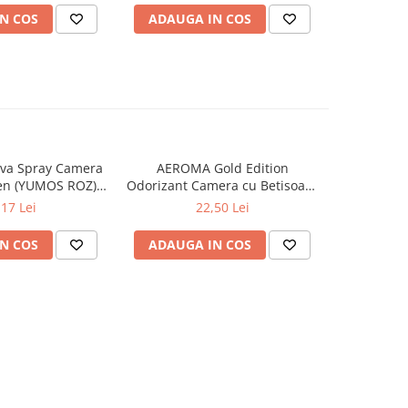
N COS
ADAUGA IN COS
ADAUG
va Spray Camera
AEROMA Gold Edition
EYFEL Od
en (YUMOS ROZ)
Odorizant Camera cu Betisoare
Betisoare
60 ml
Intense Vibe 125 ml
Ta
,17 Lei
22,50 Lei
N COS
ADAUGA IN COS
ADAUG