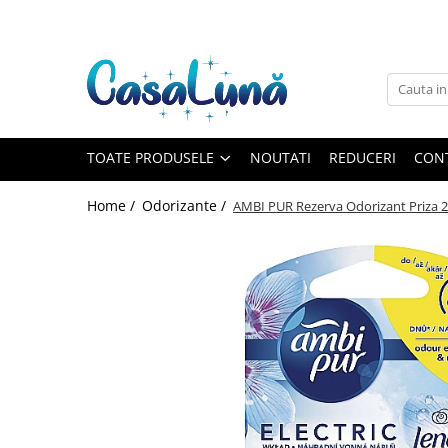
Toate Produsele
Gamma D'ORO
Gamma D'ORO
Gamma D'ORO Odorizant Cu
TOATE PRODUSELE
NOUTATI
REDUCERI
CON
Betisoare 120 ml
EYFEL
Home /
Odorizante /
AMBI PUR Rezerva Odorizant Priza 
EYFEL
EYFEL Odorizant Auto 10 ml
EYFEL Odorizant Camera cu
Betisoare 120 ml
EYFEL Spray Odorizant 400 ml
LORIS
LORIS
LORIS Odorizant cu Betisoare 120
ml