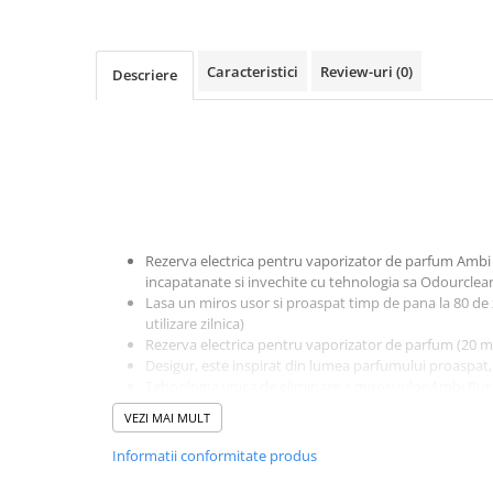
Baie
Bucatarie
Caracteristici
Review-uri
(0)
Descriere
Combaterea Insectelor
Daunatoare
Diverse produse de uz casnic
Geamuri
Mobilier
Pardoseli
Rezerva electrica pentru vaporizator de parfum Ambi 
Saci Menajeri
incapatanate si invechite cu tehnologia sa Odourclea
Lasa un miros usor si proaspat timp de pana la 80 de zi
Servetele Umede Multisuprfete
utilizare zilnica)
Rezerva electrica pentru vaporizator de parfum (20 m
Ingrijire Personala
Desigur, este inspirat din lumea parfumului proaspat,
Ingrijire Personala
Tehnologia unica de eliminare a mirosurilor Ambi Pu
Ingrijirea corpului
mascheaza, ci chiar elimina mirosurile si lasa in urma
VEZI MAI MULT
Vaporizatorul de parfum Ambi Pur pentru uz casnic es
Bureti/Perie
de parfumuri de inalta calitate
Informatii conformitate produs
Crema
Deo Incaltaminte