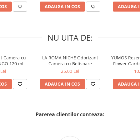
COS
ADAUGA IN COS
ADAUGA I
NU UITA DE:
nt Camera cu
LA ROMA NICHE Odorizant
YUMOS Rezer
NGO 120 ml
Camera cu Betisoare
Flower Gard
MADEMOSELLE 120 ml
2
Lei
25,00 Lei
10
COS
ADAUGA IN COS
ADAUGA I
Parerea clientilor conteaza: