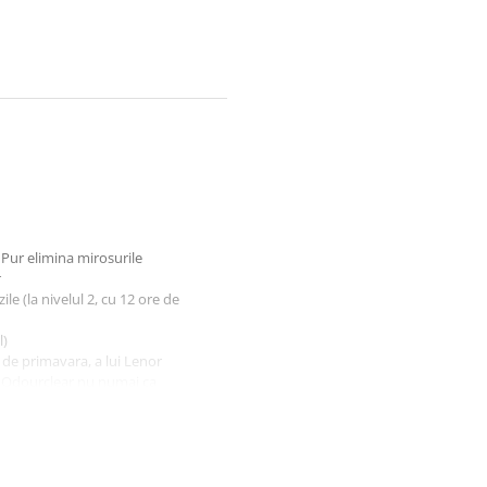
Pur elimina mirosurile
r
le (la nivelul 2, cu 12 ore de
l)
 de primavara, a lui Lenor
r Odourclear nu numai ca
 un miros proaspat.
te disponibil intr-o gama larga