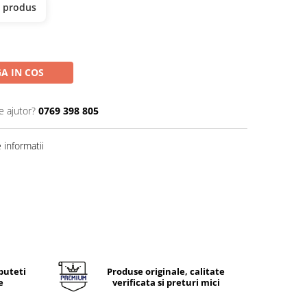
t produs
A IN COS
e ajutor?
0769 398 805
informatii
puteti
Produse originale, calitate
e
verificata si preturi mici