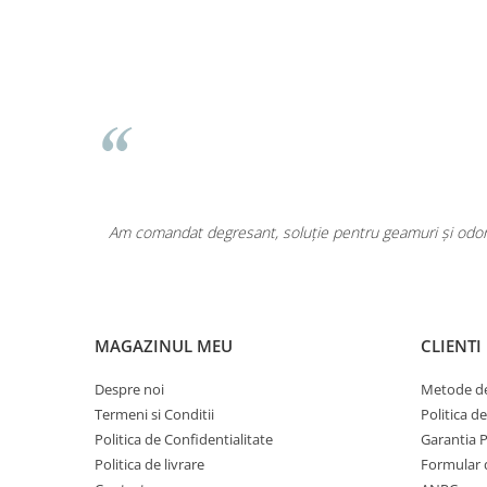
Pentru COPIL
Pentru EA
Pentru EL
Cosmetice Auto
Pet Shop
Covoare & Tapiterii
area a fost
Am comandat degresant, soluție pentru geamuri și odoriz
MAGAZINUL MEU
CLIENTI
Despre noi
Metode de
Termeni si Conditii
Politica d
Politica de Confidentialitate
Garantia 
Politica de livrare
Formular 