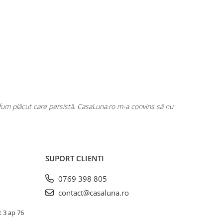
rfum plăcut care persistă. CasaLuna.ro m-a convins să nu
Cumpăr fre
SUPORT CLIENTI
0769 398 805
contact@casaluna.ro
t 3 ap 76