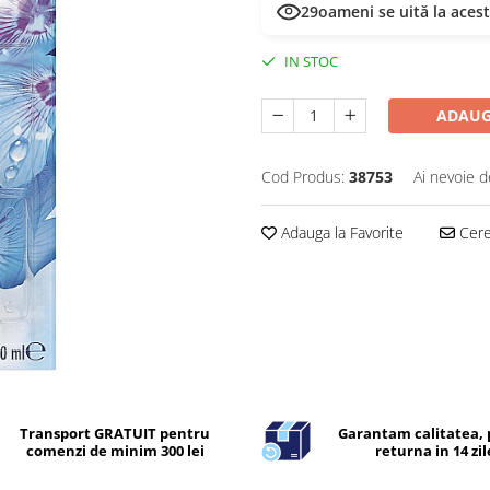
29
oameni se uită la aces
IN STOC
ADAUG
Cod Produs:
38753
Ai nevoie d
Adauga la Favorite
Cere 
Transport GRATUIT pentru
Garantam calitatea, 
comenzi de minim 300 lei
returna in 14 zil