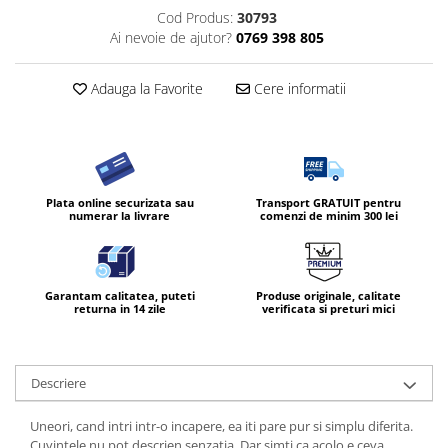
Cod Produs:
30793
Ai nevoie de ajutor?
0769 398 805
Adauga la Favorite
Cere informatii
Plata online securizata sau
Transport GRATUIT pentru
numerar la livrare
comenzi de minim 300 lei
Garantam calitatea, puteti
Produse originale, calitate
returna in 14 zile
verificata si preturi mici
Descriere
Uneori, cand intri intr-o incapere, ea iti pare pur si simplu diferita.
Cuvintele nu pot descrien senzatia. Dar simti ca acolo e ceva