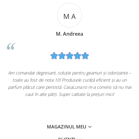
M A
M. Andreea
u
Am comandat degresant, soluție pentru geamuri și odorizante –
toate au fost de nota 10! Produsele curăță eficient și au un
ă
parfum plăcut care persistă. CasaLuna.ro m-a convins să nu mai
caut în alte părți. Super calitate la prețuri mici!
MAGAZINUL MEU