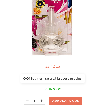
Masca & Gel de par
Sampon
Vopsea de par
Servetele Umede & Uscate
25,42 Lei
18
oameni se uită la acest produs
IN STOC
ADAUGA IN COS