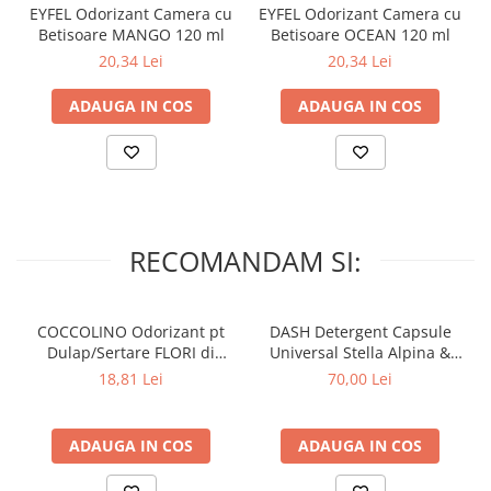
EYFEL Odorizant Camera cu
EYFEL Odorizant Camera cu
Betisoare MANGO 120 ml
Betisoare OCEAN 120 ml
20,34 Lei
20,34 Lei
ADAUGA IN COS
ADAUGA IN COS
RECOMANDAM SI:
COCCOLINO Odorizant pt
DASH Detergent Capsule
Dulap/Sertare FLORI di
Universal Stella Alpina &
PRIMAVERA 3 buc
Muschino Bianco 60 buc
18,81 Lei
70,00 Lei
ADAUGA IN COS
ADAUGA IN COS