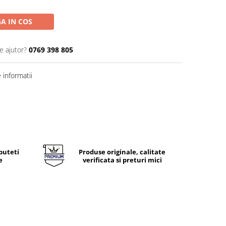
A IN COS
e ajutor?
0769 398 805
informatii
puteti
Produse originale, calitate
e
verificata si preturi mici