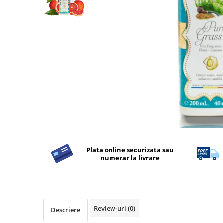
Detergent Rufe
Detergent Rufe
Anticalcar
Apret & solutii speciale
Balsam rufe
Detergent lichid
Detergent pudra
Inalbitor
Parfum de rufe
Solutie de intretinere textile
Plata online securizata sau
Solutii de scos pete
numerar la livrare
Tablete & Capsule
Produse Dezinfectante-
Antibacteriene
Produse de uz casnic
Review-uri
(0)
Descriere
Produse de uz casnic