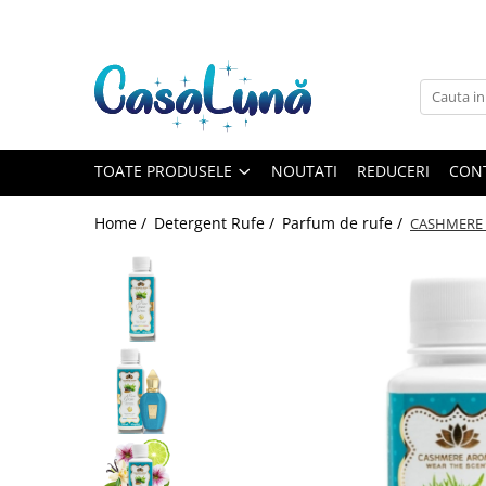
Toate Produsele
Gamma D'ORO
Gamma D'ORO
Gamma D'ORO Odorizant Cu
TOATE PRODUSELE
NOUTATI
REDUCERI
CON
Betisoare 120 ml
EYFEL
Home /
Detergent Rufe /
Parfum de rufe /
CASHMERE 
EYFEL
EYFEL Odorizant Auto 10 ml
EYFEL Odorizant Camera cu
Betisoare 120 ml
EYFEL Spray Odorizant 400 ml
LORIS
LORIS
LORIS Odorizant cu Betisoare 120
ml