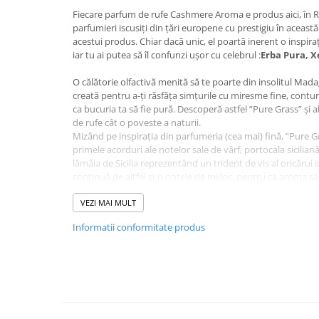
Baie
Fiecare parfum de rufe Cashmere Aroma e produs aici, în 
parfumieri iscusiți din țări europene cu prestigiu în această
Bucatarie
acestui produs. Chiar dacă unic, el poartă inerent o inspir
iar tu ai putea să îl confunzi ușor cu celebrul :
Erba Pura, Xe
Combaterea Insectelor
Daunatoare
O călătorie olfactivă menită să te poarte din insolitul Madag
Diverse produse de uz casnic
creată pentru a-ți răsfăța simțurile cu miresme fine, contur
ca bucuria ta să fie pură. Descoperă astfel ”Pure Grass” și 
Geamuri
de rufe cât o poveste a naturii.
Mizând pe inspirația din parfumeria (cea mai) fină, ”Pure Gr
Mobilier
primele acorduri ale notelor sale de vârf, portocala sicilia
Pardoseli
lămâia de Sicilia reprezentând un trident de vis al oricărui 
continuă de altfel și-n notele de mijloc, pentru ca aroma să
Saci Menajeri
inconfundabilă.
Servetele Umede Multisuprfete
La bază, bucură-te de mirosul unic al moscului alb, precum 
VEZI MAI MULT
Madagascar și de prețioasa ambră. Rezultatul? Un parfum d
Ingrijire Personala
Informatii conformitate produs
divine, cu adevărat de poveste, pe care nu-ți rămâne decât 
Ingrijire Personala
acesta să-ți devină un veritabil poem pe fiecare obiect ves
Ingrijirea corpului
Note:
Portocala siciliana, Bergamota de Calabria, Lamaie de
Bureti/Perie
Crema
Deo Incaltaminte