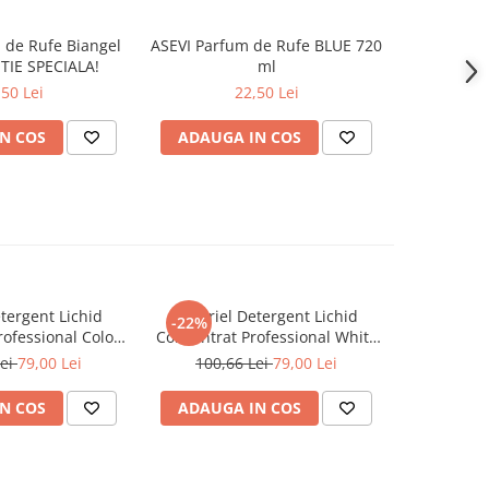
 de Rufe Biangel
ASEVI Parfum de Rufe BLUE 720
COCCOLIN
-27%
TIE SPECIALA!
ml
Rufe cu Microc
& CAPR
,50 Lei
22,50 Lei
40,6
N COS
ADAUGA IN COS
ADAUG
tergent Lichid
A+ Ariel Detergent Lichid
LENOR D
-22%
-30%
ofessional Color
Concentrat Professional White
Allin1 PO
102 Spalari)
4.62 L (102 Spalari)
Awak
Lei
79,00 Lei
100,66 Lei
79,00 Lei
66,0
N COS
ADAUGA IN COS
ADAUG