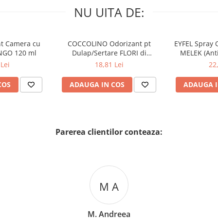
NU UITA DE:
nt Camera cu
COCCOLINO Odorizant pt
EYFEL Spray 
NGO 120 ml
Dulap/Sertare FLORI di
MELEK (Anti
PRIMAVERA 3 buc
Lei
18,81 Lei
22
COS
ADAUGA IN COS
ADAUGA I
Parerea clientilor conteaza:
M A
M. Andreea