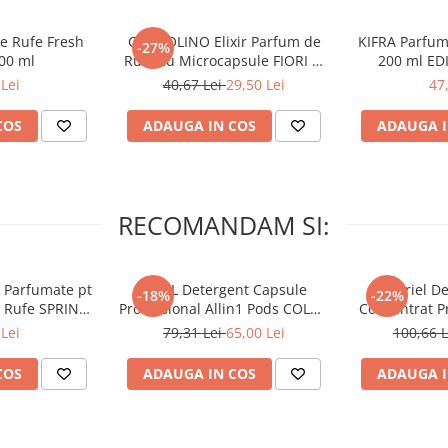
e Rufe Fresh
COCCOLINO Elixir Parfum de
KIFRA Parfum
-27%
200 ml
Rufe cu Microcapsule FIORI di
200 ml EDI
TIARE & FRUTTI ROSSI 342 ml
Lei
40,67 Lei
29,50 Lei
47
COS
ADAUGA IN COS
ADAUGA I
RECOMANDAM SI:
 Parfumate pt
ARIEL Detergent Capsule
A+ Ariel De
-18%
-22%
r Rufe SPRING
Professional Allin1 Pods COLOR
Concentrat Pr
 34 buc
60 buc
4.62 L (
Lei
79,31 Lei
65,00 Lei
100,66 
COS
ADAUGA IN COS
ADAUGA I