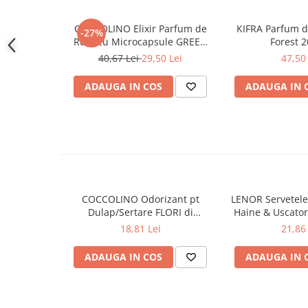
Gel de dus
COCCOLINO Elixir Parfum de
KIFRA Parfum d
-27%
Igiena orala
Rufe cu Microcapsule GREEN
Forest 
Ingrijire intima
SPA 342 ml
40,67 Lei
29,50 Lei
47,50 
Lotiune de corp
ADAUGA IN COS
ADAUGA IN 
Produse pentru ras
Sapunuri
Spuma de baie
Ingrijirea parului
Balsam de par
Fixativ si spuma de par
Masca & Gel de par
COCCOLINO Odorizant pt
LENOR Servetele
Dulap/Sertare FLORI di
Haine & Uscato
Sampon
PRIMAVERA 3 buc
AWAKENING
18,81 Lei
21,86 
Vopsea de par
Servetele Umede & Uscate
ADAUGA IN COS
ADAUGA IN 
Ingrijire copii
Ingrijire copii
Cosmetice copii