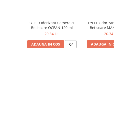
Odorizante
Odorizante
Aer Conditionat
EYFEL Odorizant Camera cu
EYFEL Odoriza
Baie
Betisoare OCEAN 120 ml
Betisoare MA
20,34 Lei
20,34 
Camera
Lumanari Parfumate
ADAUGA IN COS
ADAUGA IN 
Masina
Deodorante & Parfumuri
Deodorante & Parfumuri
Parfumuri
Roll-on
Spray
Stick
Casete cadou
Casete cadou