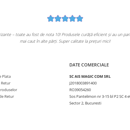
ante – toate au fost de nota 10! Produsele curăță eficient și au un pa
mai caut în alte părți. Super calitate la prețuri mici!
DATE COMERCIALE
 Plata
SC AIS MAGIC COM SRL
e Retur
J2018003891400
Produselor
RO39054260
de Retur
Sos Pantelimon nr 3-15 bl P2 SC 4 e
Sector 2, Bucuresti