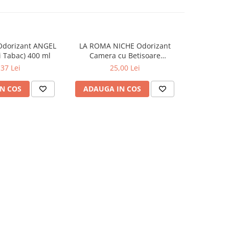
Odorizant ANGEL
LA ROMA NICHE Odorizant
YUMOS Rez
 Tabac) 400 ml
Camera cu Betisoare
Flower G
MADEMOSELLE 120 ml
,37 Lei
25,00 Lei
N COS
ADAUGA IN COS
ADAUG