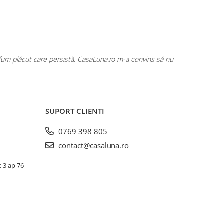
rfum plăcut care persistă. CasaLuna.ro m-a convins să nu
Cumpăr fre
SUPORT CLIENTI
0769 398 805
contact@casaluna.ro
t 3 ap 76