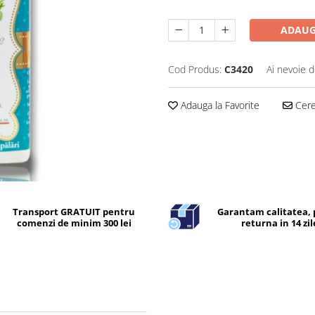
ADAUG
Cod Produs:
C3420
Ai nevoie d
Adauga la Favorite
Cere 
Transport GRATUIT pentru
Garantam calitatea, 
comenzi de minim 300 lei
returna in 14 zil