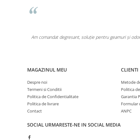
Pentru COPIL
Pentru EA
Pentru EL
Cosmetice Auto
area a fost
Am comandat degresant, soluție pentru geamuri și odoriz
Pet Shop
Covoare & Tapiterii
MAGAZINUL MEU
CLIENTI
Despre noi
Metode de
Termeni si Conditii
Politica d
Politica de Confidentialitate
Garantia 
Politica de livrare
Formular 
Contact
ANPC
SOCIAL
URMARESTE-NE IN SOCIAL MEDIA