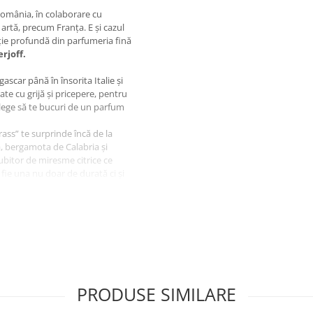
România, în colaborare cu
 artă, precum Franța. E și cazul
ație profundă din parfumeria fină
rjoff.
ascar până în însorita Italie și
ate cu grijă și pricepere, pentru
alege să te bucuri de un parfum
ass” te surprinde încă de la
nă, bergamota de Calabria și
iubitor de miresme citrice ce
 fie una nu doar de durată ci și
și de vanilia dulce de
e rufe inspirat de povești
să-l descoperi o dată, înainte ca
timentar preferat.
 Sicilia, Mosc alb, Vanilie, Ambra
PRODUSE SIMILARE