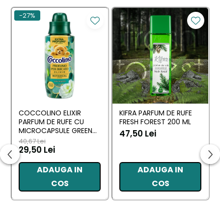
Doza recomandată de spălare:
5ml. Amestecați
-27%
5ml parfum de rufe cu 50ml balsam de rufe fără
parfum(sau apa) și turnați amestecul în
compartimentul pentru balsam al mașinii de spălat
rufe. Recipientul conține dozator inclus.
Mod de utilizare:
Se folosește la limpezirea finală
a rufelor pentru o parfumare fină și rafinată a
acestora.
COCCOLINO ELIXIR
KIFRA PARFUM DE RUFE
PARFUM DE RUFE CU
FRESH FOREST 200 ML
MICROCAPSULE GREEN
47,50 Lei
SPA 342 ML
40,67 Lei
29,50 Lei
ADAUGA IN
ADAUGA IN
COS
COS