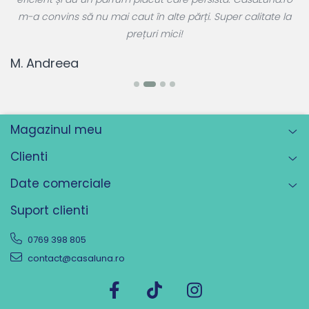
r
m-a convins să nu mai caut în alte părți. Super calitate la
prețuri mici!
T
M. Andreea
Magazinul meu
Clienti
Date comerciale
Suport clienti
0769 398 805
contact@casaluna.ro