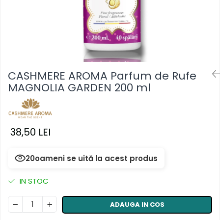
Masca & Gel de par
Sampon
Vopsea de par
Servetele Umede & Uscate
CASHMERE AROMA Parfum de Rufe
MAGNOLIA GARDEN 200 ml
38,50 LEI
20
oameni se uită la acest produs
IN STOC
ADAUGA IN COS