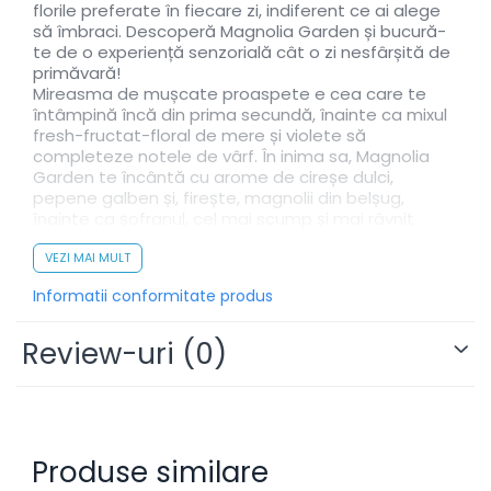
florile preferate în fiecare zi, indiferent ce ai alege
să îmbraci. Descoperă Magnolia Garden și bucură-
te de o experiență senzorială cât o zi nesfârșită de
primăvară!
Mireasma de mușcate proaspete e cea care te
întâmpină încă din prima secundă, înainte ca mixul
fresh-fructat-floral de mere și violete să
completeze notele de vârf. În inima sa, Magnolia
Garden te încântă cu arome de cireșe dulci,
pepene galben și, firește, magnolii din belșug,
înainte ca șofranul, cel mai scump și mai râvnit
condiment al lumii, să-și facă la rândul său apariția,
parfumul „închizându-se” mai apoi tot pe note
VEZI MAI MULT
florale.
Informatii conformitate produs
Memorabil, parfumul de rufe Magnolia Garden
reprezintă o călătorie olfactivă cât o veritabilă zi de
primăvară însorită, de care să te bucuri după
Review-uri
(0)
fiecare program pe care-l vei pune de aici înainte. Îl
încerci?
Note: Mușcate, mere, magnolii, violete, pepene,
cireșe, șofran.
Produse similare
Număr utilizări:
40