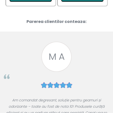
Parerea clientilor conteaza:
M A
e
Am comandat degresant, soluție pentru geamuri și
ul
odorizante – toate au fost de nota 10! Produsele curăță
 a
eficient și au un parfum plăcut care persistă. CasaLuna.ro