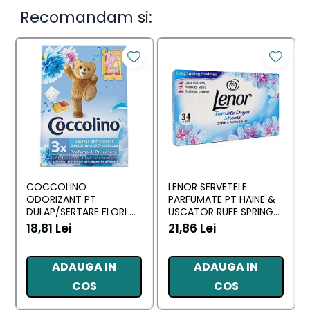
Recomandam si:
COCCOLINO
LENOR SERVETELE
ODORIZANT PT
PARFUMATE PT HAINE &
DULAP/SERTARE FLORI DI
USCATOR RUFE SPRING
PRIMAVERA 3 BUC
AWAKENING 34 BUC
18,81 Lei
21,86 Lei
ADAUGA IN
ADAUGA IN
COS
COS