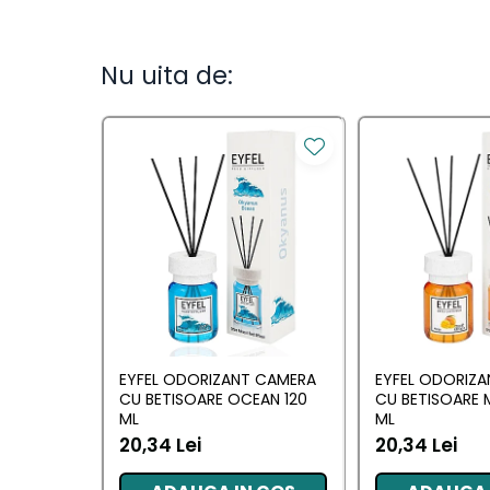
Camera
Lumanari Parfumate
Nu uita de:
Masina
Deodorante & Parfumuri
Deodorante &
Parfumuri
Parfumuri
Roll-on
Spray
Stick
EYFEL ODORIZANT CAMERA
EYFEL ODORIZ
Casete cadou
CU BETISOARE OCEAN 120
CU BETISOARE 
ML
ML
Casete cadou
20,34 Lei
20,34 Lei
Pentru COPIL