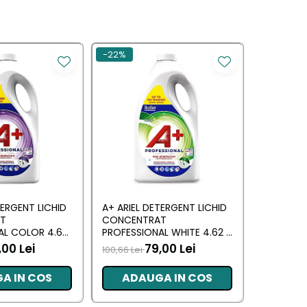
-22%
-30%
TERGENT LICHID
A+ ARIEL DETERGENT LICHID
LENOR DE
T
CONCENTRAT
ALLIN1 PO
AL COLOR 4.62
PROFESSIONAL WHITE 4.62 L
SPRING A
RI)
(102 SPALARI)
,00 Lei
79,00 Lei
100,66 Lei
66,09 Lei
A IN COS
ADAUGA IN COS
ADA