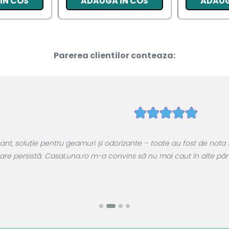
IN COS
ADAUGA IN COS
ADAUG
Parerea clientilor conteaza:
, soluție pentru geamuri și odorizante – toate au fost de nota 1
are persistă. CasaLuna.ro m-a convins să nu mai caut în alte părți.