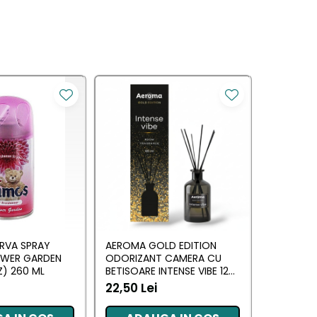
RVA SPRAY
AEROMA GOLD EDITION
EYFEL O
OWER GARDEN
ODORIZANT CAMERA CU
CU BETIS
) 260 ML
BETISOARE INTENSE VIBE 125
(ANTI TA
ML
22,50 Lei
20,34 L