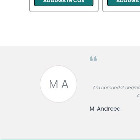
ADAUGA IN COS
ADAUGA 
Pentru EA
Pentru EL
Cosmetice Auto
Pet Shop
Covoare & Tapiterii
M A
roase divin,
Am comandat degresant
re!
c
M. Andreea