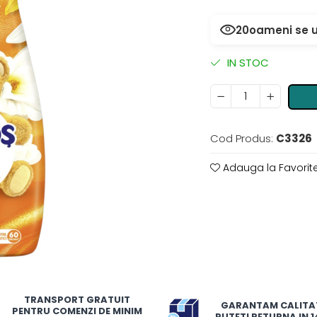
20
oameni se u
IN STOC
Cod Produs:
C3326
Adauga la Favorit
TRANSPORT GRATUIT
GARANTAM CALITA
PENTRU COMENZI DE MINIM
PUTETI RETURNA IN 14