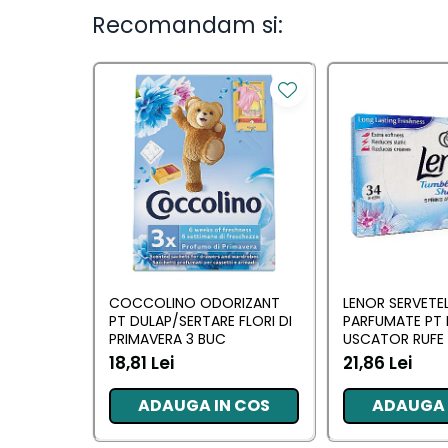
Ingrijirea parului
Recomandam si:
Balsam de par
Fixativ si spuma de par
Masca & Gel de par
Sampon
Vopsea de par
Servetele Umede & Uscate
Ingrijire copii
Ingrijire copii
Cosmetice copii
COCCOLINO ODORIZANT
LENOR SERVETE
Odorizante
PT DULAP/SERTARE FLORI DI
PARFUMATE PT 
PRIMAVERA 3 BUC
USCATOR RUFE 
Odorizante
AWAKENING 34
18,81 Lei
21,86 Lei
Aer Conditionat
ADAUGA IN COS
ADAUGA 
Baie