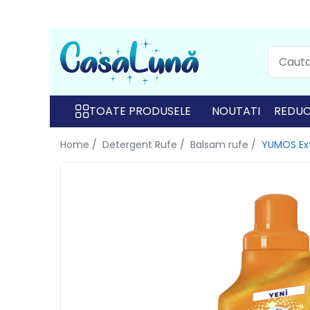
Toate Produsele
Gamma D'ORO
Gamma D'ORO
TOATE PRODUSELE
NOUTATI
REDUC
Gamma D'ORO Odorizant Cu
Home /
Detergent Rufe /
Balsam rufe /
YUMOS Ext
Betisoare 120 ml
EYFEL
EYFEL
EYFEL Odorizant Auto 10 ml
EYFEL Odorizant Camera cu
Betisoare 120 ml
EYFEL Spray Odorizant 400 ml