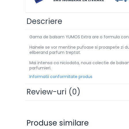
Solutii de scos pete
Tablete & Capsule
Descriere
Produse Dezinfectante-
Antibacteriene
Gama de balsam YUMOS Extra are o formula con
Produse de uz casnic
Hainele se vor mentine pufoase si proaspete zi d
Produse de uz casnic
eliberand parfum treptat.
Mai intensa ca niciodata, noua colectie de balsa
Baie
parfumieri.
Bucatarie
Informatii conformitate produs
Combaterea Insectelor
Daunatoare
Review-uri
(0)
Diverse produse de uz casnic
Geamuri
Mobilier
Produse similare
Pardoseli