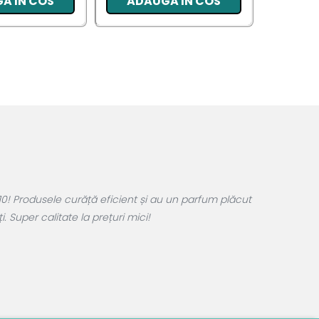
A IN COS
ADAUGA IN COS
ADA
0! Produsele curăță eficient și au un parfum plăcut
 Super calitate la prețuri mici!