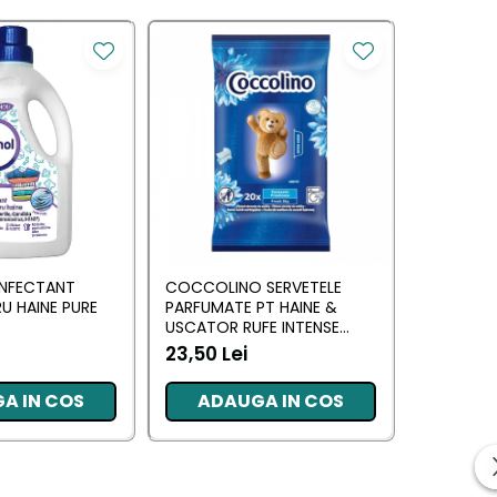
INFECTANT
COCCOLINO SERVETELE
VIOLETTA
RU HAINE PURE
PARFUMATE PT HAINE &
PENTRU R
USCATOR RUFE INTENSE
480 G
FRESH SKY 20 BUC
23,50 Lei
30,50 L
A IN COS
ADAUGA IN COS
ADA