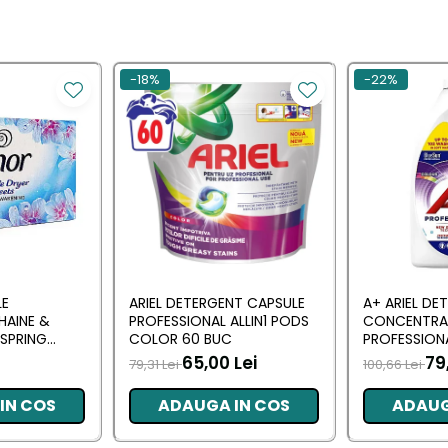
-18%
-22%
LE
ARIEL DETERGENT CAPSULE
A+ ARIEL DE
HAINE &
PROFESSIONAL ALLIN1 PODS
CONCENTRA
SPRING
COLOR 60 BUC
PROFESSION
 BUC
L (102 SPALA
65,00 Lei
79
79,31 Lei
100,66 Lei
IN COS
ADAUGA IN COS
ADAUG