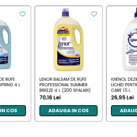
DE RUFE
LENOR BALSAM DE RUFE
IGIENOL DEZ
PRING 4 L
PROFESSIONAL SUMMER
LICHID PENT
BREEZE 4 L (200 SPALARI)
CARE 1.5 L
70,16 Lei
26,95 Lei
IN COS
ADAUGA IN COS
ADAUG