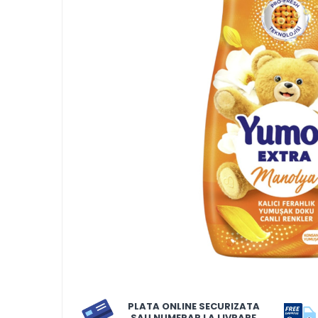
LORIS
LORIS
LORIS Odorizant cu Betisoare
120 ml
Detergent Rufe
Detergent Rufe
Anticalcar
Apret & solutii speciale
Balsam rufe
Detergent lichid
Detergent pudra
Inalbitor
Parfum de rufe
PLATA ONLINE SECURIZATA
Solutie de intretinere textile
SAU NUMERAR LA LIVRARE