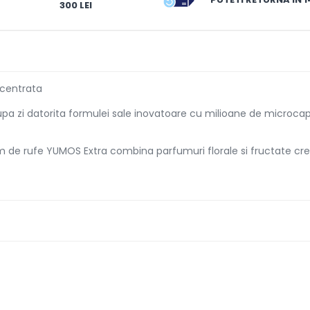
300 LEI
centrata
upa zi datorita formulei sale inovatoare cu milioane de microcap
m de rufe YUMOS Extra combina parfumuri florale si fructate cr