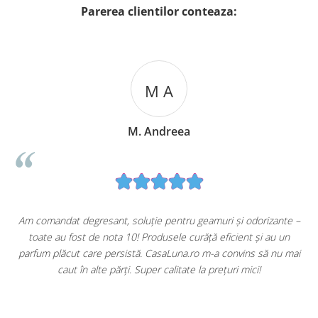
Parerea clientilor conteaza:
M A
M. Andreea
Parfumuri de lux
Odorizantul Bref DeLuxe va umple orice baie
u
Am comandat degresant, soluție pentru geamuri și odorizante –
cu parfumuri de lux pana la ultimul jet de apa, lasand-o mereu
toate au fost de nota 10! Produsele curăță eficient și au un
curata.
ă
parfum plăcut care persistă. CasaLuna.ro m-a convins să nu mai
caut în alte părți. Super calitate la prețuri mici!