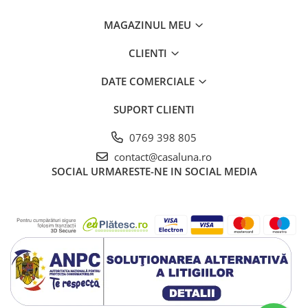
MAGAZINUL MEU
Spuma de curatare
Bref DeLuxe mentine toaleta curata de la
primul pana la ultimul jet de apa.
CLIENTI
DATE COMERCIALE
SUPORT CLIENTI
0769 398 805
Protector de murdarie
Bref previne aparitia murdariei, pentru a
contact@casaluna.ro
mentine toaleta curata.
SOCIAL
URMARESTE-NE IN SOCIAL MEDIA