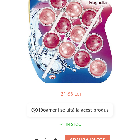
Masca & Gel de par
Sampon
Vopsea de par
Servetele Umede & Uscate
21,86 Lei
19
oameni se uită la acest produs
IN STOC
ADAUGA IN COS