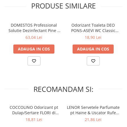
Alegeti Bref, modalitatea usoara de a mentine toaleta curata si
PRODUSE SIMILARE
improspatata!
DOMESTOS Professional
Odorizant Toaleta DEO
Solutie Dezinfectant Pine 5
PONS-ASEVI WC Classic
L
200ml
63,04 Lei
18,90 Lei
ADAUGA IN COS
ADAUGA IN COS
RECOMANDAM SI:
COCCOLINO Odorizant pt
LENOR Servetele Parfumate
Dulap/Sertare FLORI di
pt Haine & Uscator Rufe
PRIMAVERA 3 buc
SPRING AWAKENING 34 buc
18,81 Lei
21,86 Lei