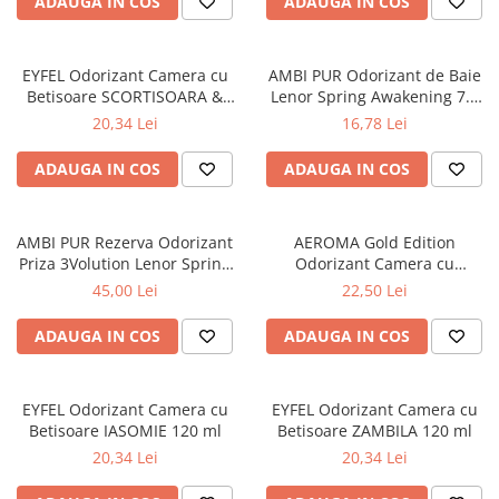
ADAUGA IN COS
ADAUGA IN COS
Produse pentru ras
Sapunuri
Spuma de baie
EYFEL Odorizant Camera cu
AMBI PUR Odorizant de Baie
Ingrijirea parului
Betisoare SCORTISOARA &
Lenor Spring Awakening 7.5
CUISOARE 120 ml
ml
20,34 Lei
16,78 Lei
Balsam de par
Fixativ si spuma de par
ADAUGA IN COS
ADAUGA IN COS
Masca & Gel de par
Sampon
Vopsea de par
AMBI PUR Rezerva Odorizant
AEROMA Gold Edition
Priza 3Volution Lenor Spring
Odorizant Camera cu
Servetele Umede & Uscate
Awakening 2x20 ml
Betisoare Rouge Olfactif 125
45,00 Lei
22,50 Lei
Ingrijire copii
ml
Cosmetice copii
ADAUGA IN COS
ADAUGA IN COS
Odorizante
Aer Conditionat
EYFEL Odorizant Camera cu
EYFEL Odorizant Camera cu
Baie
Betisoare IASOMIE 120 ml
Betisoare ZAMBILA 120 ml
20,34 Lei
20,34 Lei
Camera