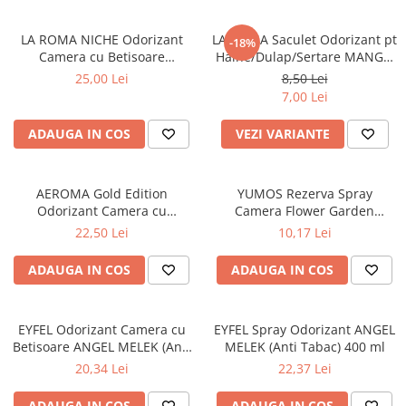
Apret & solutii speciale
Balsam rufe
LA ROMA NICHE Odorizant
LA ROMA Saculet Odorizant pt
-18%
Camera cu Betisoare
Haine/Dulap/Sertare MANGO
Detergent lichid
MADEMOSELLE 120 ml
26g
25,00 Lei
8,50 Lei
Detergent pudra
7,00 Lei
Inalbitor
ADAUGA IN COS
VEZI VARIANTE
Parfum de rufe
Solutie de intretinere textile
AEROMA Gold Edition
YUMOS Rezerva Spray
Solutii de scos pete
Odorizant Camera cu
Camera Flower Garden
Betisoare Intense Vibe 125 ml
(YUMOS ROZ) 260 ml
22,50 Lei
10,17 Lei
Tablete & Capsule
Produse Dezinfectante-
ADAUGA IN COS
ADAUGA IN COS
Antibacteriene
Produse de uz casnic
Baie
EYFEL Odorizant Camera cu
EYFEL Spray Odorizant ANGEL
Betisoare ANGEL MELEK (Anti
MELEK (Anti Tabac) 400 ml
Bucatarie
Tabac) 120 ml
20,34 Lei
22,37 Lei
Combaterea Insectelor
Daunatoare
ADAUGA IN COS
ADAUGA IN COS