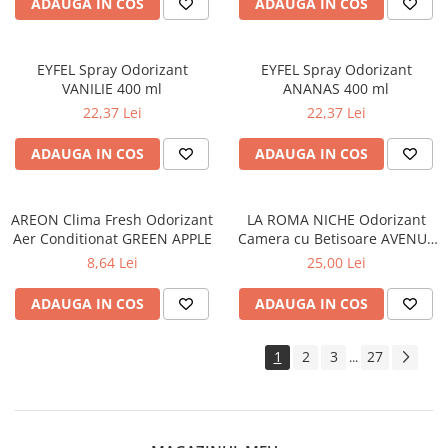
Lumanari Parfumate
ADAUGA IN COS
ADAUGA IN COS
Masina
Deodorante & Parfumuri
EYFEL Spray Odorizant
EYFEL Spray Odorizant
Parfumuri
VANILIE 400 ml
ANANAS 400 ml
22,37 Lei
22,37 Lei
Roll-on
Spray
ADAUGA IN COS
ADAUGA IN COS
Stick
Casete cadou
AREON Clima Fresh Odorizant
LA ROMA NICHE Odorizant
Aer Conditionat GREEN APPLE
Pentru COPIL
Camera cu Betisoare AVENUE
120 ml
8,64 Lei
25,00 Lei
Pentru EA
Pentru EL
ADAUGA IN COS
ADAUGA IN COS
Cosmetice Auto
1
2
3
27
Pet Shop
...
Covoare & Tapiterii