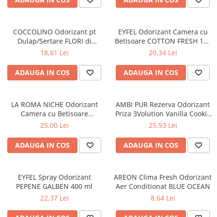
Diverse produse de uz casnic
Geamuri
COCCOLINO Odorizant pt
EYFEL Odorizant Camera cu
Dulap/Sertare FLORI di
Betisoare COTTON FRESH 120
Mobilier
PRIMAVERA 3 buc
ml
18,81 Lei
20,34 Lei
Pardoseli
Saci Menajeri
ADAUGA IN COS
ADAUGA IN COS
Servetele Umede Multisuprfete
Ingrijire Personala
LA ROMA NICHE Odorizant
AMBI PUR Rezerva Odorizant
Camera cu Betisoare
Priza 3Volution Vanilla Cookie
Ingrijirea corpului
INVICTUS 120 ml
20 ml
25,00 Lei
25,93 Lei
Bureti/Perie
Crema
ADAUGA IN COS
ADAUGA IN COS
Deo Incaltaminte
Gel de dus
EYFEL Spray Odorizant
AREON Clima Fresh Odorizant
Igiena orala
PEPENE GALBEN 400 ml
Aer Conditionat BLUE OCEAN
Ingrijire intima
22,37 Lei
8,64 Lei
Lotiune de corp