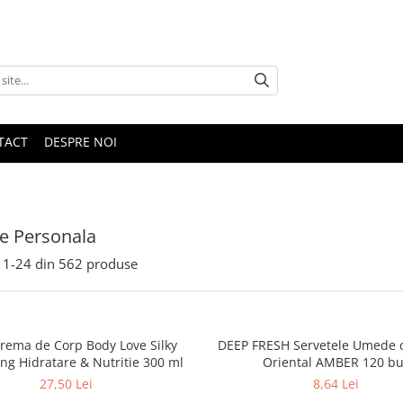
TACT
DESPRE NOI
ire Personala
1-
24
din
562
produse
rema de Corp Body Love Silky
DEEP FRESH Servetele Umede 
ng Hidratare & Nutritie 300 ml
Oriental AMBER 120 b
27,50 Lei
8,64 Lei