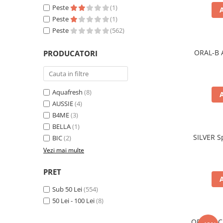
Detergent Rufe
Peste
(1)
Detergent Rufe
Peste
(1)
Peste
(562)
Anticalcar
Apret & solutii speciale
ORAL-B 
PRODUCATORI
Balsam rufe
Detergent lichid
Aquafresh
(8)
Detergent pudra
AUSSIE
(4)
Inalbitor
B4ME
(3)
Parfum de rufe
BELLA
(1)
SILVER S
BIC
(2)
Solutie de intretinere textile
Vezi mai multe
Solutii de scos pete
Tablete & Capsule
PRET
Produse Dezinfectante-
Sub 50 Lei
(554)
Antibacteriene
50 Lei - 100 Lei
(8)
Produse de uz casnic
Produse de uz casnic
ORAL-B Cl