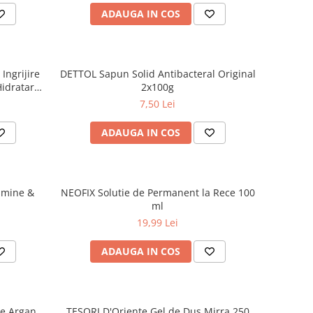
ADAUGA IN COS
Ingrijire
DETTOL Sapun Solid Antibacteral Original
Hidratare
2x100g
7,50 Lei
ADAUGA IN COS
smine &
NEOFIX Solutie de Permanent la Rece 100
ml
19,99 Lei
ADAUGA IN COS
e Argan
TESORI D'Oriente Gel de Dus Mirra 250