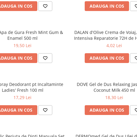
ADAUGA IN COS
ADAUGA IN COS
Apa de Gura Fresh Mint Gum &
DALAN d'Olive Crema de Voiaj, 
Enamel 500 ml
Intensiva Reparatorie 72H de 
pt Maini si Corp 20 ml
19,50 Lei
4,02 Lei
ADAUGA IN COS
ADAUGA IN COS
pray Deodorant pt Incaltaminte
DOVE Gel de Dus Relaxing Ja
Ladies' Fresh 100 ml
Coconut Milk 450 ml
17,29 Lei
18,30 Lei
ADAUGA IN COS
ADAUGA IN COS
ic Periuta de Dinti Manuala Set
DERMOmed Gel de Dus Ulei d