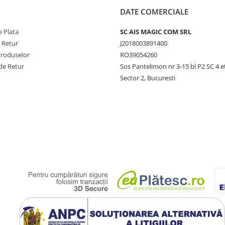
DATE COMERCIALE
 Plata
SC AIS MAGIC COM SRL
e Retur
J2018003891400
Produselor
RO39054260
de Retur
Sos Pantelimon nr 3-15 bl P2 SC 4 e
Sector 2, Bucuresti