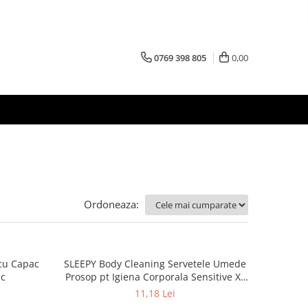
0769 398 805
0,00
Ordoneaza:
cu Capac
SLEEPY Body Cleaning Servetele Umede
uc
Prosop pt Igiena Corporala Sensitive XL
50 buc
11,18 Lei