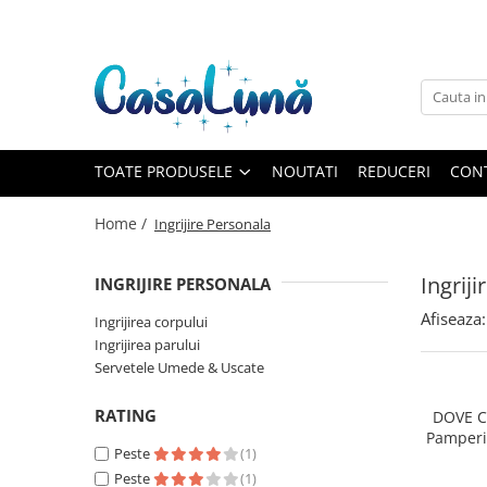
Toate Produsele
Gamma D'ORO
Gamma D'ORO
Gamma D'ORO Odorizant Cu
TOATE PRODUSELE
NOUTATI
REDUCERI
CON
Betisoare 120 ml
EYFEL
Home /
Ingrijire Personala
EYFEL
EYFEL Odorizant Auto 10 ml
Ingrij
INGRIJIRE PERSONALA
EYFEL Odorizant Camera cu
Afiseaza:
Ingrijirea corpului
Betisoare 120 ml
Ingrijirea parului
EYFEL Spray Odorizant 400 ml
Servetele Umede & Uscate
LORIS
RATING
DOVE C
LORIS
Pamperi
LORIS Odorizant cu Betisoare 120
Peste
(1)
ml
Peste
(1)