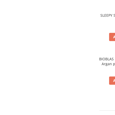
Gel de dus
Igiena orala
SLEEPY 
Ingrijire intima
Lotiune de corp
Produse pentru ras
Sapunuri
Spuma de baie
Ingrijirea parului
BIOBLAS 
Balsam de par
Argan p
Fixativ si spuma de par
Masca & Gel de par
Sampon
Vopsea de par
Servetele Umede & Uscate
Ingrijire copii
Ingrijire copii
Cosmetice copii