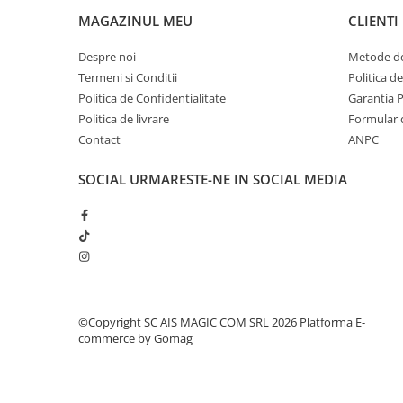
MAGAZINUL MEU
CLIENTI
Odorizante
Odorizante
Despre noi
Metode de
Aer Conditionat
Termeni si Conditii
Politica d
Baie
Politica de Confidentialitate
Garantia 
Politica de livrare
Formular 
Camera
Contact
ANPC
Lumanari Parfumate
SOCIAL
URMARESTE-NE IN SOCIAL MEDIA
Masina
Deodorante & Parfumuri
Deodorante & Parfumuri
Parfumuri
Roll-on
Spray
©Copyright SC AIS MAGIC COM SRL 2026
Platforma E-
Stick
commerce by Gomag
Casete cadou
Casete cadou