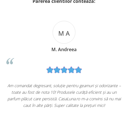
Parerea clientilor conteaza:
M A
M. Andreea
u
Am comandat degresant, soluție pentru geamuri și odorizante –
toate au fost de nota 10! Produsele curăță eficient și au un
ă
parfum plăcut care persistă. CasaLuna.ro m-a convins să nu mai
caut în alte părți. Super calitate la prețuri mici!