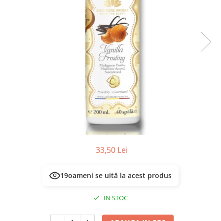
Masca & Gel de par
Sampon
Vopsea de par
Servetele Umede & Uscate
33,50 Lei
19
oameni se uită la acest produs
IN STOC