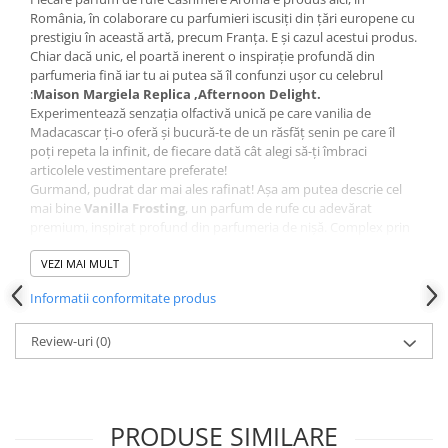
România, în colaborare cu parfumieri iscusiți din țări europene cu
prestigiu în această artă, precum Franța. E și cazul acestui produs.
Chiar dacă unic, el poartă inerent o inspirație profundă din
parfumeria fină iar tu ai putea să îl confunzi ușor cu celebrul
:
Maison Margiela Replica ,Afternoon Delight.
Experimentează senzația olfactivă unică pe care vanilia de
Madacascar ți-o oferă și bucură-te de un răsfăț senin pe care îl
poți repeta la infinit, de fiecare dată cât alegi să-ți îmbraci
articolele vestimentare preferate!
Gurmand, pudrat dar mai ales rafinat! Așa am putea descrie cel
mai bine
Vanilla Frosting
, un parfum de rufe cu adevărat
premium, inspirat profund din parfumeria de nișă. Complex prin
însăși simplitatea sa, parfumul de rufe a selectat pe sprânceană
ingredientele sale, pentru ca absolut nimic să nu pară în plus. La
VEZI MAI MULT
vârf, descoperi astfel pur și simplu delicata vanilie de Madacascar.
Informatii conformitate produs
În „inima” sa, aroma de madlenă sau celebrul fursec franțuzesc.
La bază, inconfundabilul lemn de santal.
Cea mai bună veste de-abia acum vine însă: parfumul de rufe
Review-uri
(0)
beneficiază de tehnologia inovatoare Timeless Aroma Boost, pe
care o descoperi în premieră absolută în România! Această
tehnologie de parfumare include două tipuri de parfum: primul,
„liber”, declanșează o aroma puternică ce se va resimți puternic în
PRODUSE SIMILARE
momentul în care hainele au fost scoase din mașina de spălat,