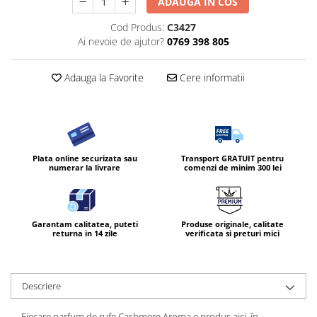
ADAUGA IN COS
Cod Produs:
C3427
Ai nevoie de ajutor?
0769 398 805
Adauga la Favorite
Cere informatii
Plata online securizata sau
Transport GRATUIT pentru
numerar la livrare
comenzi de minim 300 lei
Garantam calitatea, puteti
Produse originale, calitate
returna in 14 zile
verificata si preturi mici
Descriere
Fiecare parfum de rufe Cashmere Aroma e produs aici, în