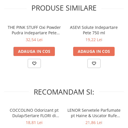
PRODUSE SIMILARE
THE PINK STUFF Oxi Powder
ASEVI Solute Indepartare
Pudra Indepartare Pete
Pete 750 ml
Rufe ALBE 1 Kg
32,54 Lei
19,22 Lei
ADAUGA IN COS
ADAUGA IN COS
RECOMANDAM SI:
COCCOLINO Odorizant pt
LENOR Servetele Parfumate
Dulap/Sertare FLORI di
pt Haine & Uscator Rufe
PRIMAVERA 3 buc
SPRING AWAKENING 34 buc
18,81 Lei
21,86 Lei