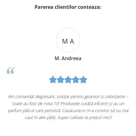
Parerea clientilor conteaza:
M A
M. Andreea
u
Am comandat degresant, soluție pentru geamuri și odorizante –
toate au fost de nota 10! Produsele curăță eficient și au un
ă
parfum plăcut care persistă. CasaLuna.ro m-a convins să nu mai
caut în alte părți. Super calitate la prețuri mici!