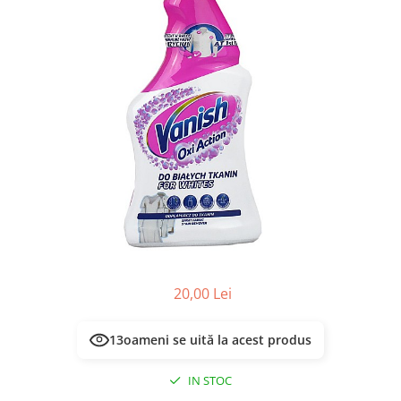
Masca & Gel de par
Sampon
Vopsea de par
Servetele Umede & Uscate
20,00 Lei
13
oameni se uită la acest produs
IN STOC