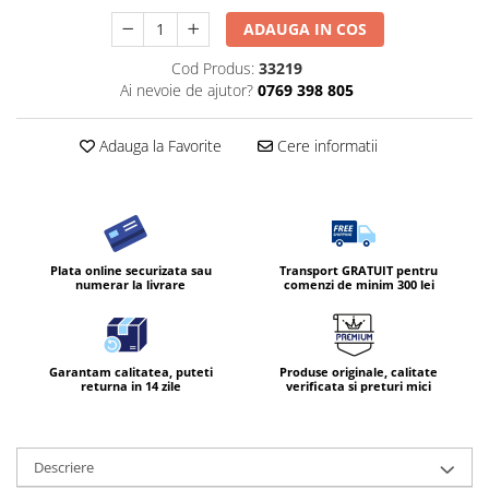
ADAUGA IN COS
Cod Produs:
33219
Ai nevoie de ajutor?
0769 398 805
Adauga la Favorite
Cere informatii
Plata online securizata sau
Transport GRATUIT pentru
numerar la livrare
comenzi de minim 300 lei
Garantam calitatea, puteti
Produse originale, calitate
returna in 14 zile
verificata si preturi mici
Descriere