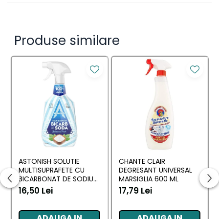
Produse similare
ASTONISH SOLUTIE
CHANTE CLAIR
MULTISUPRAFETE CU
DEGRESANT UNIVERSAL
BICARBONAT DE SODIU
MARSIGLIA 600 ML
750 ML
16,50 Lei
17,79 Lei
ADAUGA IN
ADAUGA IN