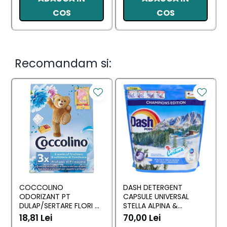
COS
COS
Recomandam si:
COCCOLINO
DASH DETERGENT
ODORIZANT PT
CAPSULE UNIVERSAL
DULAP/SERTARE FLORI DI
STELLA ALPINA &
PRIMAVERA 3 BUC
MUSCHINO BIANCO 60
18,81 Lei
70,00 Lei
BUC