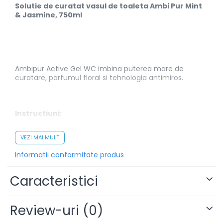
Solutie de curatat vasul de toaleta Ambi Pur Mint
& Jasmine, 750ml
Ambipur Active Gel WC imbina puterea mare de
curatare, parfumul floral si tehnologia antimiros.
Instructiuni:
VEZI MAI MULT
Deschideti. Aplicati in interiorul vasului de WC. Lasati sa
Informatii conformitate produs
actioneze 5 min apoi clatiti cu apa din abundenta!
Pentru o mai buna eficienta frecati cu o perie inainte
de a clati.
Caracteristici
Atentie! Poate provoca iritatii ale pielii si ochilor.
Review-uri
(0)
Nu lasati la indemana copiilor!