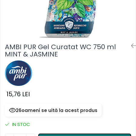
Masca & Gel de par
Sampon
Vopsea de par
Servetele Umede & Uscate
AMBI PUR Gel Curatat WC 750 ml
MINT & JASMINE
15,76 LEI
26
oameni se uită la acest produs
IN STOC