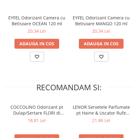
Lumanari Parfumate
– Nu expuneti la lumina directa a soarelui!
Masina
EYFEL Odorizant Camera cu
EYFEL Odorizant Camera cu
Deodorante & Parfumuri
Betisoare OCEAN 120 ml
Betisoare MANGO 120 ml
Parfumuri
20,34 Lei
20,34 Lei
Roll-on
ADAUGA IN COS
ADAUGA IN COS
Spray
Stick
Casete cadou
Pentru COPIL
Pentru EA
RECOMANDAM SI:
Pentru EL
Cosmetice Auto
COCCOLINO Odorizant pt
LENOR Servetele Parfumate
Pet Shop
Dulap/Sertare FLORI di
pt Haine & Uscator Rufe
Covoare & Tapiterii
PRIMAVERA 3 buc
SPRING AWAKENING 34 buc
18,81 Lei
21,86 Lei