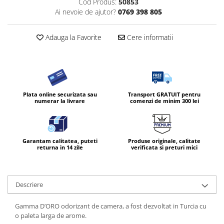
Cod Produs:
50853
Ai nevoie de ajutor?
0769 398 805
Diverse produse de uz casnic
Geamuri
Adauga la Favorite
Cere informatii
Mobilier
Pardoseli
Saci Menajeri
Servetele Umede Multisuprfete
Plata online securizata sau
Transport GRATUIT pentru
numerar la livrare
comenzi de minim 300 lei
Ingrijire Personala
Ingrijirea corpului
Bureti/Perie
Garantam calitatea, puteti
Produse originale, calitate
Crema
returna in 14 zile
verificata si preturi mici
Deo Incaltaminte
Gel de dus
Descriere
Igiena orala
Ingrijire intima
Gamma D’ORO odorizant de camera, a fost dezvoltat in Turcia cu
Lotiune de corp
o paleta larga de arome.