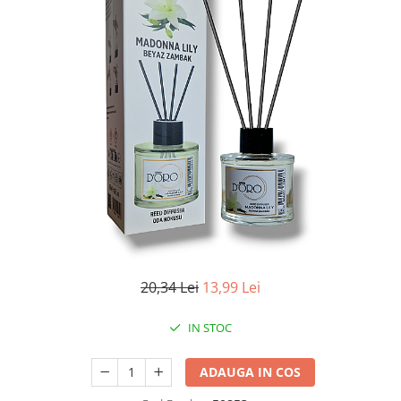
Apret & solutii speciale
Balsam rufe
Detergent lichid
Detergent pudra
Inalbitor
Parfum de rufe
Solutie de intretinere textile
Solutii de scos pete
Tablete & Capsule
Produse Dezinfectante-
Antibacteriene
20,34 Lei
13,99 Lei
Produse de uz casnic
Baie
IN STOC
Bucatarie
ADAUGA IN COS
Combaterea Insectelor
Daunatoare